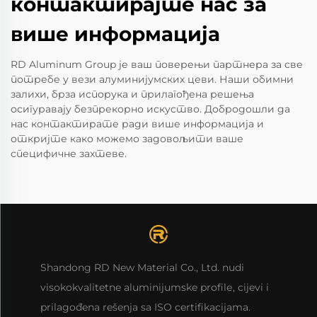
контактирајте нас за
више информација
RD Aluminum Group је ваш поверењи партнера за све
потребе у вези алуминијумских цеви. Наши обимни
залихи, брза испорука и прилагођена решења
осигуравају безпрекорно искуство. Добродошли да
нас контактирате ради више информација и
откријте како можемо задовољити ваше
специфичне захтеве.
Shandong RD New Material Co., Ltd. nudi
visokokvalitetne aluminijumske profilе, cijevi i
prilagođena rešenja sa ISO certifikacijama.