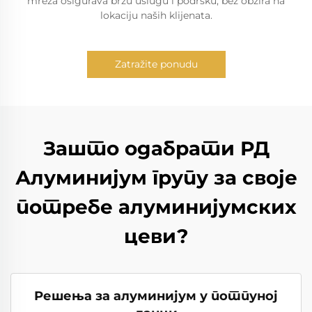
mreža osigurava brzu uslugu i podršku, bez obzira na
lokaciju naših klijenata.
Zatražite ponudu
Зашто одабрати РД
Алуминијум групу за своје
потребе алуминијумских
цеви?
Решења за алуминијум у потпуној