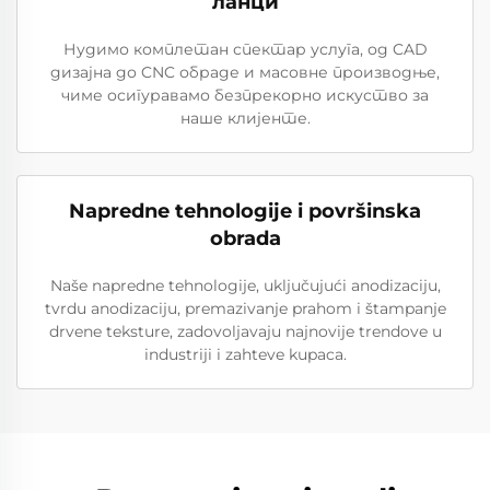
ланци
Нудимо комплетан спектар услуга, од CAD
дизајна до CNC обраде и масовне производње,
чиме осигуравамо безпрекорно искуство за
наше клијенте.
Napredne tehnologije i površinska
obrada
Naše napredne tehnologije, uključujući anodizaciju,
tvrdu anodizaciju, premazivanje prahom i štampanje
drvene teksture, zadovoljavaju najnovije trendove u
industriji i zahteve kupaca.