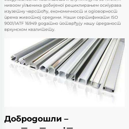
нивоом угљеника добијеног рециклирањем осигурава
изузетну чврстоћу, економичност и одговорност
према животној средини. Наши сертификати ISO
9001/IATF 16949 додатно потврђују нашу преданост
врхунском квалитету.
Добродошли –