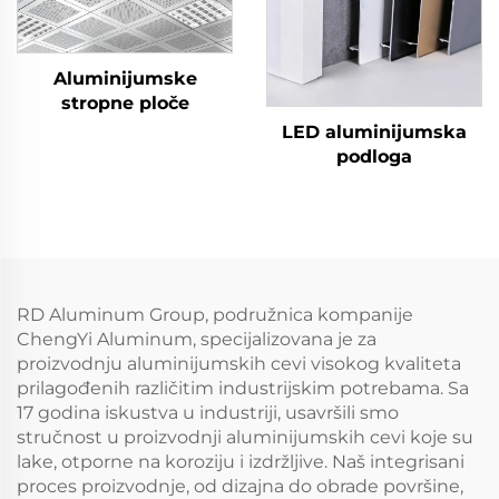
Aluminijumske
stropne ploče
LED aluminijumska
podloga
RD Aluminum Group, podružnica kompanije
ChengYi Aluminum, specijalizovana je za
proizvodnju aluminijumskih cevi visokog kvaliteta
prilagođenih različitim industrijskim potrebama. Sa
17 godina iskustva u industriji, usavršili smo
stručnost u proizvodnji aluminijumskih cevi koje su
lake, otporne na koroziju i izdržljive. Naš integrisani
proces proizvodnje, od dizajna do obrade površine,