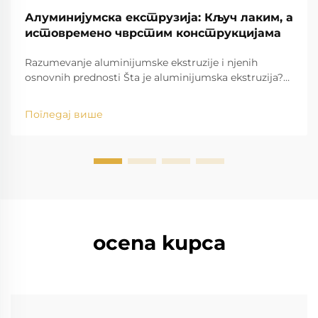
Алуминијумска екструзија: Кључ лаким, а
истовремено чврстим конструкцијама
Razumevanje aluminijumske ekstruzije i njenih
osnovnih prednosti Šta je aluminijumska ekstruzija?
Osnove procesa Proces aluminijumske ekstruzije
podrazumeva oblikovanje sirovog aluminijuma u
Погледај више
različite složene forme potiskivanjem vrućih biljeta
kroz...
ocena kupca