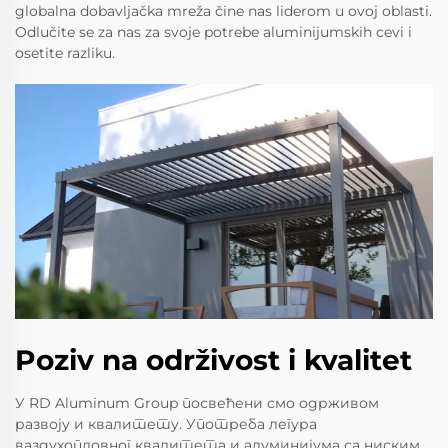
globalna dobavljačka mreža čine nas liderom u ovoj oblasti.
Odlučite se za nas za svoje potrebe aluminijumskih cevi i
osetite razliku.
Poziv na održivost i kvalitet
У RD Aluminum Group посвећени смо одрживом
развоју и квалитету. Употреба легура
ваздухопловног квалитета и алуминијума са ниским