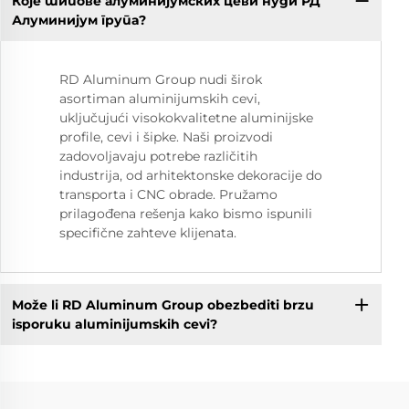
Које типове алуминијумских цеви нуди РД
Алуминијум група?
RD Aluminum Group nudi širok
asortiman aluminijumskih cevi,
uključujući visokokvalitetne aluminijske
profile, cevi i šipke. Naši proizvodi
zadovoljavaju potrebe različitih
industrija, od arhitektonske dekoracije do
transporta i CNC obrade. Pružamo
prilagođena rešenja kako bismo ispunili
specifične zahteve klijenata.
Može li RD Aluminum Group obezbediti brzu
isporuku aluminijumskih cevi?