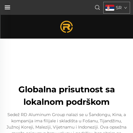
SR
Globalna prisutnost sa
lokalnom podrškom
Sedež RD Aluminum Group nalazi se u Šandongu, Kina, a
kompanija ima filijale i skladišta u Fošanu, Tijandžinu,
Južnoj Koreji, Maleziji, Vijetnamu i Indoneziji. Ova opsežna