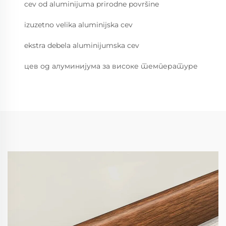
cev od aluminijuma prirodne površine
izuzetno velika aluminijska cev
ekstra debela aluminijumska cev
цев од алуминијума за високе температуре