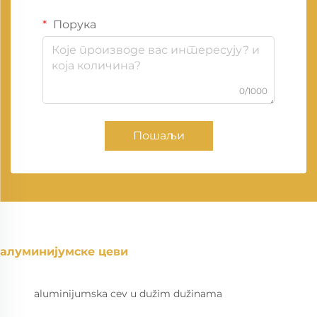
Порука
0/1000
Пошаљи
алуминијумске цеви
aluminijumska cev u dužim dužinama