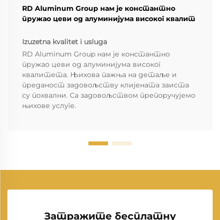
RD Aluminum Group нам је константно
пружао цеви од алуминијума високог квалит
Izuzetna kvalitet i usluga
RD Aluminum Group нам је константно
пружао цеви од алуминијума високог
квалитета. Њихова пажња на детаље и
преданост задовољству клијената заиста
су похвални. Са задовољством препоручујемо
њихове услуге.
Затражите бесплатну