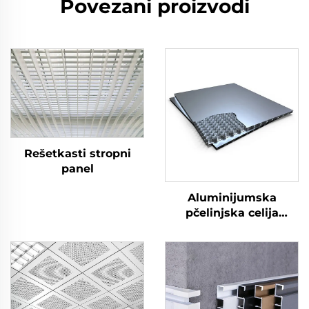
Povezani proizvodi
Rešetkasti stropni
panel
Aluminijumska
pčelinjska celija
stropnog panela