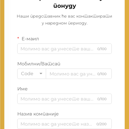
понуду
Наши представник ће вас контактирати
у наредном периоду.
Е-маил
0/100
Мобилни/Ватсап
Code
0/100
Име
0/100
Назив компаније
0/200