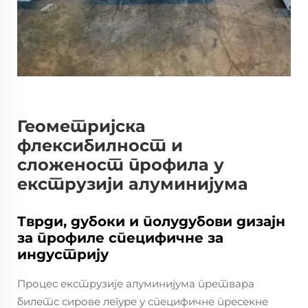
Геометријска
флексибилност и
сложеност профила у
екструзији алуминијума
Тврди, дубоки и полудубови дизајн
за профиле специфичне за
индустрију
Процес екструзије алуминијума претвара
билетс сирове легуре у специфичне пресекне