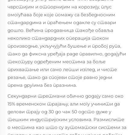
чврстијим и отпорнијим на корозију, плус
омогућава боје које помажу са безбедносним
стандардима и праћењем одакле су ствари
дошло. Већина продавница такође обавља
неколико стандардних операција током
производње, укључујући бушење и пробој рупа,
тако да фиксна уређаја раде правилно, додајући
текстуру одређеним местима за боље
прихватање или само лепши изглед, и чисте
резање, тако да спојеви стоје равно једни
према другима без празнина.
Секундарни третмани обично додају само око
15% временском трајању, али могу учинити да
делови трају од 30 до чак 50 одсто дуже у
тешким индустријским условима. Размислите
о местима као што су аутоматски системи за