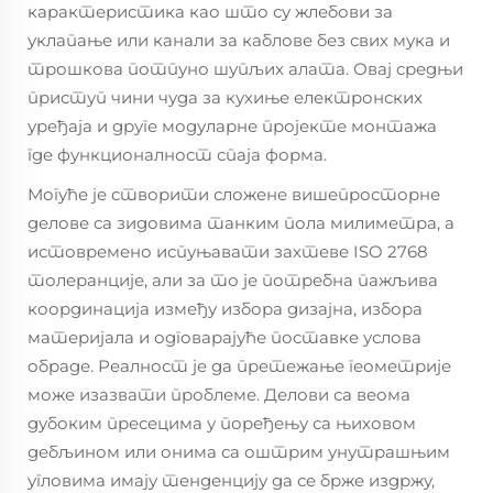
карактеристика као што су жлебови за
уклапање или канали за каблове без свих мука и
трошкова потпуно шупљих алата. Овај средњи
приступ чини чуда за кухиње електронских
уређаја и друге модуларне пројекте монтажа
где функционалност спаја форма.
Могуће је створити сложене вишепросторне
делове са зидовима танким пола милиметра, а
истовремено испуњавати захтеве ISO 2768
толеранције, али за то је потребна пажљива
координација између избора дизајна, избора
материјала и одговарајуће поставке услова
обраде. Реалност је да претежање геометрије
може изазвати проблеме. Делови са веома
дубоким пресецима у поређењу са њиховом
дебљином или онима са оштрим унутрашњим
угловима имају тенденцију да се брже издржу,