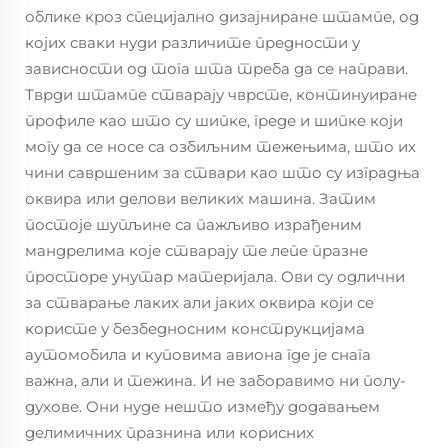
облике кроз специјално дизајниране штампе, од
којих сваки нуди различите предности у
зависности од тога шта треба да се направи.
Тврди штампе стварају чврсте, континуиране
профиле као што су шипке, греде и шипке који
могу да се носе са озбиљним тежењима, што их
чини савршеним за ствари као што су изградња
оквира или делови великих машина. Затим
постоје шупљине са пажљиво израђеним
мандрелима које стварају те лепе празне
просторе унутар материјала. Ови су одлични
за стварање лаких али јаких оквира који се
користе у безбедносним конструкцијама
аутомобила и куповима авиона где је снага
важна, али и тежина. И не заборавимо ни полу-
духове. Они нуде нешто између додавањем
делимичних празнина или корисних