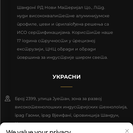
Шандонг РД Нови Материјал Цо., Лтд.
нуди висококвалитетне алуминијумске
профиле, цеви и прилагођена решења са
ИСО сертификацијама. Користите наше
17 година стручности у прецизној
екструзији, ЦНЦ обради и обради
површина за индустрије широм света.
УКРАСНИ
Број 2399, улица Јуетан, зона за развој
високотехнолошких индустријских технологија,
град Гаоми, град Вјеифанг, провинција Шандун,
Кина.
We value your privacy