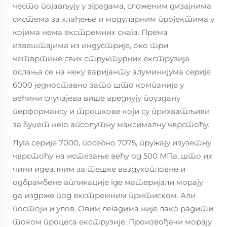
често појављују у зградама, сложеним дизајнима
система за хлађење и модуларним пројектима у
којима нема екстремних снага. Према
извештајима из индустрије, око три
четвртине свих структурних екструзија
ослања се на неку варијанту алуминијума серије
6000 једноставно зато што компаније у
већини случајева више вреднују поуздану
перформансу и трошкове који су прихватљиви
за буџет него апсолутну максималну чврстоћу.
Луга серије 7000, посебно 7075, пружају изузетну
чврстоћу на истезање већу од 500 МПа, што их
чини идеалним за тешке ваздухопловне и
одбрамбене апликације где материјали морају
да издрже под екстремним притиском. Али
постоји и улов. Овим легадима није лако радити
током процеса екструзије. Произвођачи морају