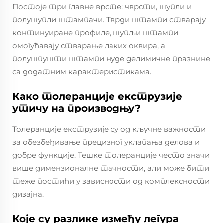
Постоје три главне врсте: чврсти, шупли и
полушупли штампачи. Тврди штампи стварају
континуиране профиле, шупљи штампи
омогућавају стварање лаких оквира, а
полушпушти штампи нуде делимичне празнине
са додатним карактеристикама.
Како толеранције екструзије
утичу на производњу?
Толеранције екструзије су од кључне важности
за обезбеђивање прецизног уклапања делова и
добре функције. Тешке толеранције често значи
више димензионалне тачности, али може бити
теже постићи у зависности од комплексности
дизајна.
Које су разлике између легура