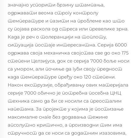
значајно успорити брзину штампања,
одржавати веома строгу контролу
температуре и пазити на проблеме као што
су појава раскола од стреса или превелике зрна.
Када је реч о толеранцији на топлоту,
ситуација постаје интересантна. Серија 6000
одржава своја механичка својства све до око 175
степени Целзијуса, док се серија 7000 боље носи
са умором, али почиње да губи своју предност
када температуре пређу око 120 степени.
Након екструзије, обрађивању ових материјала
серије 7000 обично је потребна посебна ЦНЦ
техника само да би се носили са преосталим
напетама. За пројекте у којима је постизање
максималне снаге без додавања тежине
апсолутно критично, а производни тим има
стручност да се носи са додатним изазовима,