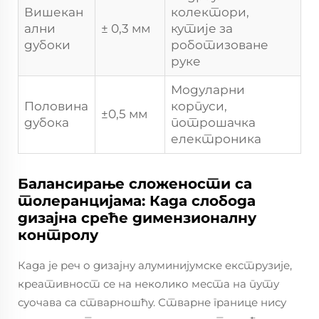
Вишекан
колектори,
ални
± 0,3 мм
кутије за
дубоки
роботизоване
руке
Модуларни
Половина
корпуси,
±0,5 мм
дубока
потрошачка
електроника
Балансирање сложености са
толеранцијама: Када слобода
дизајна среће димензионалну
контролу
Када је реч о дизајну алуминијумске екструзије,
креативност се на неколико места на путу
суочава са стварношћу. Стварне границе нису