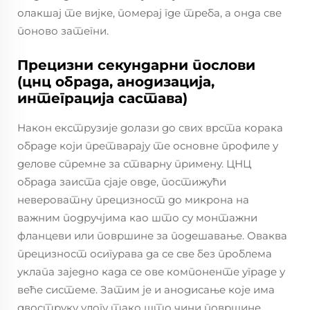
олакшај те вијке, померај где треба, а онда све
поново затегни.
Прецизни секундарни послови
(цнц обрада, анодизација,
интеграција састава)
Након екструзије долази до свих врста корака
обраде који претварају те основне профиле у
делове спремне за стварну примену. ЦНЦ
обрада заиста сјаје овде, постижући
невероватну прецизност до микрона на
важним подручјима као што су монтажни
фланцеви или површине за подешавање. Оваква
прецизност осигурава да се све без проблема
уклапа заједно када се ове компоненте уграде у
веће системе. Затим је и анодисање које има
двоструку улогу тако што чини површине