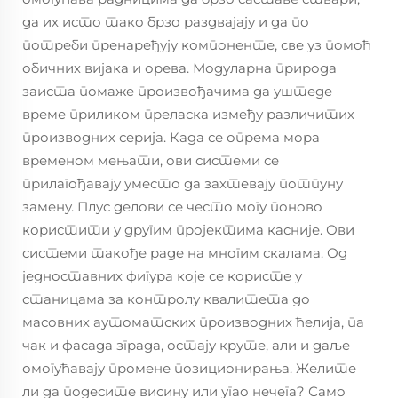
да их исто тако брзо раздвајају и да по
потреби пренаређују компоненте, све уз помоћ
обичних вијака и орева. Модуларна природа
заиста помаже произвођачима да уштеде
време приликом преласка између различитих
производних серија. Када се опрема мора
временом мењати, ови системи се
прилагођавају уместо да захтевају потпуну
замену. Плус делови се често могу поново
користити у другим пројектима касније. Ови
системи такође раде на многим скалама. Од
једноставних фигура које се користе у
станицама за контролу квалитета до
масовних аутоматских производних ћелија, па
чак и фасада зграда, остају круте, али и даље
омогућавају промене позиционирања. Желите
ли да подесите висину или угао нечега? Само