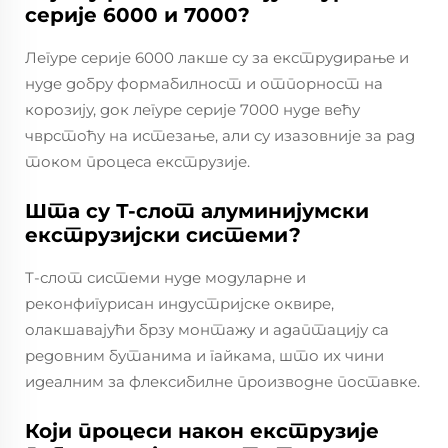
серије 6000 и 7000?
Легуре серије 6000 лакше су за екструдирање и
нуде добру формабилност и отпорност на
корозију, док легуре серије 7000 нуде већу
чврстоћу на истезање, али су изазовније за рад
током процеса екструзије.
Шта су Т-слот алуминијумски
екструзијски системи?
Т-слот системи нуде модуларне и
реконфигурисан индустријске оквире,
олакшавајући брзу монтажу и адаптацију са
редовним бутанима и гайкама, што их чини
идеалним за флексибилне производне поставке.
Који процеси након екструзије