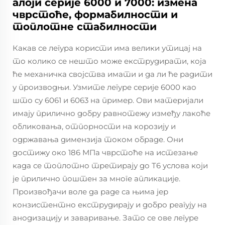
алоји серије 6000 и 7000: измена
чврстоће, формабилности и
топлотне стабилности
Какав се легура користи има велики утицај на
то колико се нешто може екструдирати, која
ће механичка својства имати и да ли ће радити
у производњи. Узмите легуре серије 6000 као
што су 6061 и 6063 на пример. Ови материјали
имају прилично добру равнотежу између лакоће
обликовања, отпорности на корозију и
одржавања димензија током обраде. Они
достижу око 186 МПа чврстоће на истезање
када се топлотно третирају до Т6 услова који
је прилично поштен за многе апликације.
Произвођачи воле да раде са њима јер
конзистентно екструдирају и добро реагују на
анодизацију и заваривање. Зато се ове легуре