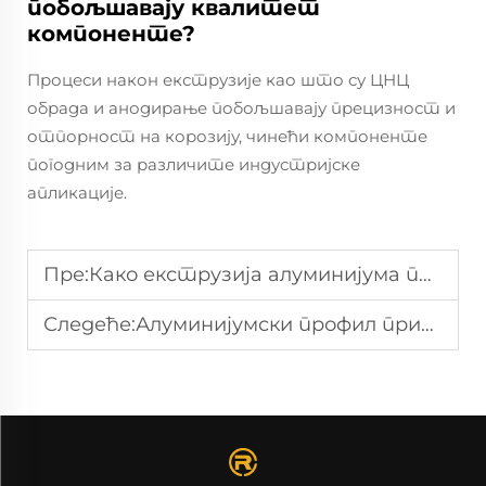
побољшавају квалитет
компоненте?
Процеси након екструзије као што су ЦНЦ
обрада и анодирање побољшавају прецизност и
отпорност на корозију, чинећи компоненте
погодним за различите индустријске
апликације.
Пре:
Како екструзија алуминијума повећава ефикасност производње у производњи
Следеће:
Алуминијумски профил прилагођавање: задовољити потребе специјалних индустријских пројеката