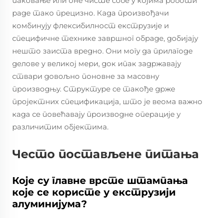
паковање или оне чисте собе у којима роботи
раде тако прецизно. Када произвођачи
комбинују флексибилност екструзије и
специфичне технике завршног обраде, добијају
нешто заиста вредно. Они могу да прилагоде
делове у великој мери, док ипак задржавају
ствари довољно поновне за масовну
производњу. Структуре се такође држе
пројектних спецификација, што је веома важно
када се повећавају производне операције у
различитим објектима.
Често постављене питања
Које су главне врсте штампања
које се користе у екструзији
алуминијума?