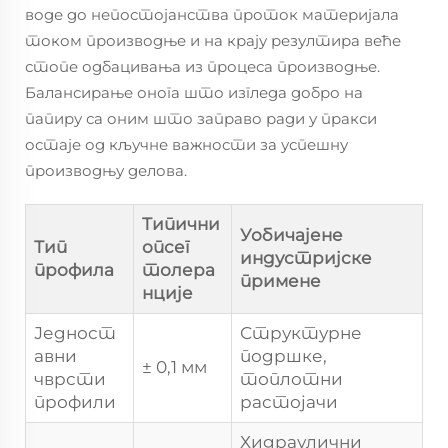
воде до непостојанства проток материјала
током производње и на крају резултира веће
стопе одбацивања из процеса производње.
Балансирање онога што изгледа добро на
папиру са оним што заправо ради у пракси
остаје од кључне важности за успешну
производњу делова.
Типични
Уобичајене
Тип
опсег
индустријске
профила
толера
примене
нције
Једност
Структурне
авни
подршке,
± 0,1 мм
чврсти
топлотни
профили
растојачи
Хидраулични