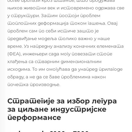
боље пролази кроз штампе, што продужава
њихов животни век и истовремено одржава све
у структури. Затим постоји проблем
топлотних деформација током гашења. Овај
проблем сам по себи истиче зашто је
предвиђање модеља толико важно у наше
време. Уз напредну анализу коначних елемената
(ФЕА), инжењери сада могу повезати стопе
хлађења са стварним димензионалним
исходима. То им омогућава да унапред прилагоде
обраду, а не да се баве проблемима након
почетка производње.
Стратегије за избор легура
за циљане индустријске
перформансе