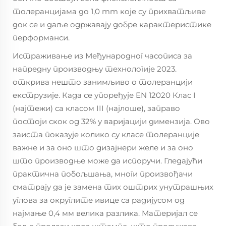
толеранцијама до 1,0 mm које су прихватљиве
док се и даље одржавају добре карактеристике
перформанси.
Истраживање из Међународног часописа за
напредну производњу технологије 2023.
открива нешто занимљиво о толеранцији
екструзије. Када се упоређује EN 12020 Клас I
(најтежи) са класом III (најлоше), заправо
постоји скок од 32% у варијацији димензија. Ово
заиста показује колико су класе толеранције
важне и за оно што дизајнери желе и за оно
што производње може да испоручи. Гледајући
практична побољшања, многи произвођачи
сматрају да је замена тих оштрих унутрашњих
углова за округлите ивице са радијусом од
најмање 0,4 мм велика разлика. Материјал се