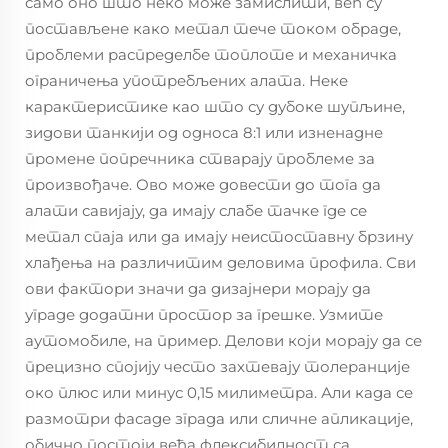
само оно што неко може замислити, већ су
постављене како метал тече током обраде,
проблеми распределбе топлоте и механичка
ограничења употребљених алата. Неке
карактеристике као што су дубоке шупљине,
зидови танкији од односа 8:1 или изненадне
промене попречника стварају проблеме за
произвођаче. Ово може довести до тога да
алати савијају, да имају слабе тачке где се
метал спаја или да имају неистоставну брзину
хлађења на различитим деловима профила. Сви
ови фактори значи да дизајнери морају да
уграде додатни простор за грешке. Узмите
аутомобиле, на пример. Делови који морају да се
прецизно спојију често захтевају толеранције
око плюс или минус 0,15 милиметра. Али када се
размотри фасаде зграда или сличне апликације,
обично постоји већа флексибилност са