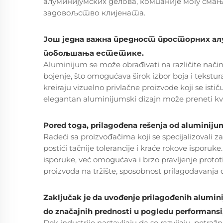
алуминијумских делова, компаније могу 
задовољство клијената.
Још једна важна предност просторних ал
побољшања естетике.
Aluminijum se može obrađivati na različite način
bojenje, što omogućava širok izbor boja i tekstu
kreiraju vizuelno privlačne proizvode koji se isti
elegantan aluminijumski dizajn može preneti kvali
Pored toga, prilagođena rešenja od aluminij
Radeći sa proizvođačima koji se specijalizovali
postići tačnije tolerancije i kraće rokove isporu
isporuke, već omogućava i brzo pravljenje prototi
proizvoda na tržište, sposobnost prilagođavanja 
Zaključak je da uvođenje prilagođenih alumin
do značajnih prednosti u pogledu performansi, i
Dok industrije nastavljaju da se razvijaju, potraž