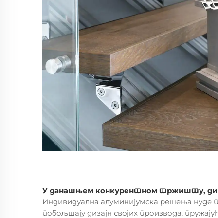
У данашњем конкурентном тржишту, дизај
Индивидуална алуминијумска решења нуде 
побољшају дизајн својих производа, пружај