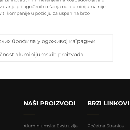
hvatanje prilagođenih rešenja od aluminijuma nije
viti kompanije u poziciju za uspeh na brzo
ких профила у одрживој изградњи
ečnost aluminijumskih proizvoda
NAŠI PROIZVODI
BRZI LINKOVI
Aluminiumska Ekstruzija
Početna Stranica