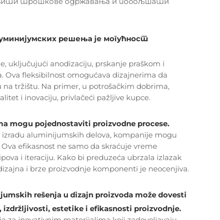
смањити трошкове одржавања и побољшати
уминијумских решења је могућност
e, uključujući anodizaciju, prskanje praškom i
ra. Ova fleksibilnost omogućava dizajnerima da
ču na tržištu. Na primer, u potrošačkim dobrima,
tet i inovaciju, privlačeći pažljive kupce.
uma mogu pojednostaviti proizvodne procese.
 za izradu aluminijumskih delova, kompanije mogu
ke. Ova efikasnost ne samo da skraćuje vreme
pova i iteraciju. Kako bi preduzeća ubrzala izlazak
dizajna i brze proizvodnje komponenti je neocenjiva.
ijumskih rešenja u dizajn proizvoda može dovesti
zdržljivosti, estetike i efikasnosti proizvodnje.
nja za inovativnim materijalima koji zadovoljavaju