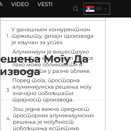
A
VIDEO
VESTI
SR
Садржај
У данашњем конкурентном
тржишту, дизајн производа
је кључан за успех.
Алуминијум је вишеструко
Решења Могу Да
користан материјал који се
лако може обликовати и
оизвода
формирати у разне облике.
Поред тога, просторна
алуминијумска решења могу
значајно побољшати
трајност производа.
Још једна важна предност
просторних алуминијумских
решења је могућност
побољшања естетике.