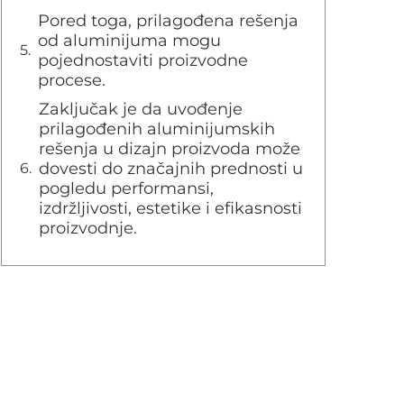
Pored toga, prilagođena rešenja
od aluminijuma mogu
pojednostaviti proizvodne
procese.
Zaključak je da uvođenje
prilagođenih aluminijumskih
rešenja u dizajn proizvoda može
dovesti do značajnih prednosti u
pogledu performansi,
izdržljivosti, estetike i efikasnosti
proizvodnje.