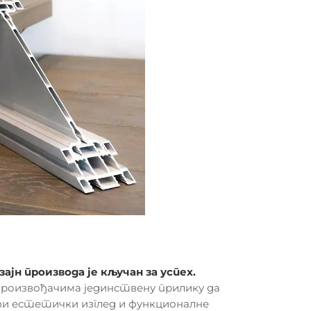
н производа је кључан за успех.
произвођачима јединствену прилику да
ући естетички изглед и функционалне