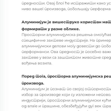
предности. Овај блог ће истражити како ус
ниво вашег производа, побољшају перформан
Алуминијум је вишеструко користан мате
формирати у разне облике.
Просторни алуминијумска решења омогућавај
специфичне захтеве индустрије. На пример,
алуминијумски делови могу довести до по
перформанси. Ова предност је посебно важ
захтеве у вези са заштитом животне сред
вођења возила.
Поред тога, просторна алуминијумска р
производа.
Алуминијум је познат по својој отпорности
избор за производе који су изложени непов
индустрији, просторни алуминијумски к
од влаге и прашине, обезбеђујући дуг век 