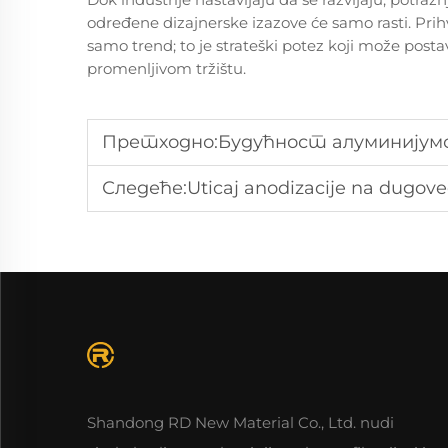
određene dizajnerske izazove će samo rasti. Pri
samo trend; to je strateški potez koji može posta
promenljivom tržištu.
Претходно:
Будућност алуминијумс
Следеће:
Uticaj anodizacije na dugov
Shandong RD New Material Co., Ltd. nudi