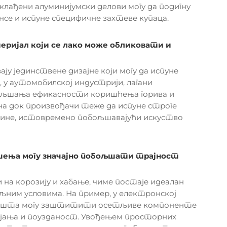
клађени алуминијумски делови могу да подигну
се и испуне специфичне захтеве купаца.
ријал који се лако може обликовати и
у јединствене дизајне који могу да испуне
 у аутомобилској индустрији, лагани
бољшања ефикасности коришћења горива и
на док произвођачи теже да испуне строге
ине, истовремено побољшавајући искуство
ешења могу значајно побољшати трајност
 на корозију и хабање, чиме постаје идеалан
ољним условима. На пример, у електронској
ућишта могу заштитити осетљиве компоненте
трајања и поузданост. Увођењем просторних