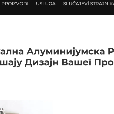
PROIZVODI
USLUGA
SLUČAJEVİ STRAJNIK
ална Алуминијумска 
ају Дизајн Вашег Пр