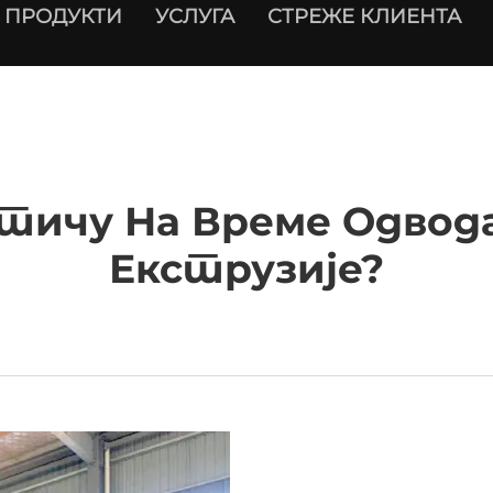
ПРОДУКТИ
УСЛУГА
СТРЕЖЕ КЛИЕНТА
тичу На Време Одвод
Екструзије?