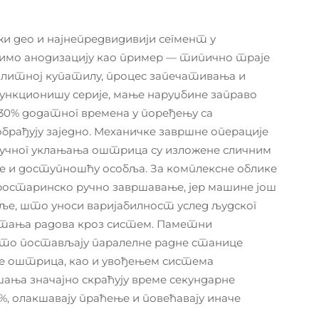
жи део и најнепредвидивији сегмент у
мимо анодизацију као пример — типично траје
ролитној купатилу, процес запечативања и
ункционишу серије, мање наруџбине заправо
 30% додатног времена у поређењу са
брађују заједно. Механичке завршне операције
ручног уклањања оштрица су изложене сличним
е и доступношћу особља. За комплексне облике
бростаринско ручно завршавање, јер машине још
ље, што уноси варијабилност услед људског
етања радова кроз систем. Паметни
што постављају паралелне радне станице
е оштрица, као и увођењем система
ања значајно скраћују време секундарне
0%, олакшавају праћење и повећавају иначе