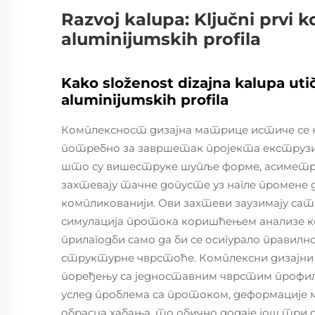
Razvoj kalupa: Ključni prvi k
aluminijumskih profila
Kako složenost dizajna kalupa ut
aluminijumskih profila
Комплексност дизајна матрице истиче се к
потребно за завршетак пројекта екструзиј
што су вишеструке шупље форме, асиметри
захтевају тачне допусте уз нагле промене 
компликованији. Ови захтеви заузимају са
симулација протока коришћењем анализе ко
прилагодби само да би се осигурало прави
структурне чврстоће. Комплексни дизајни 
поређењу са једноставним чврстим профили
услед проблема са протоком, деформациј
обрасца хабања, то обично додаје још три 