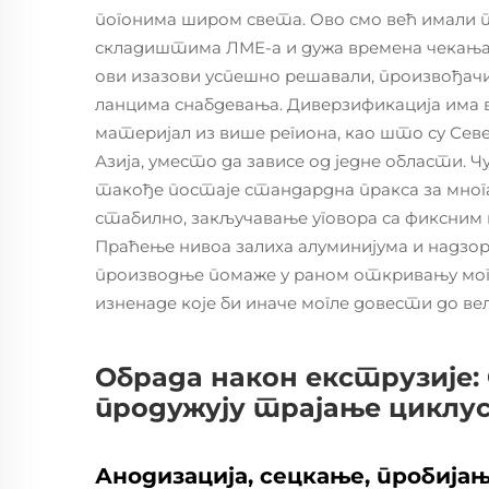
погонима широм света. Ово смо већ имали п
складиштима ЛМЕ-а и дужа времена чекања з
ови изазови успешно решавали, произвођачи
ланцима снабдевања. Диверзификација има в
материјал из више региона, као што су Сев
Азија, уместо да зависе од једне области. Ч
такође постаје стандардна пракса за многа
стабилно, закључавање уговора са фиксним 
Праћење нивоа залиха алуминијума и надзо
производње помаже у раном откривању мог
изненаде које би иначе могле довести до в
Обрада након екструзије: 
продужују трајање циклу
Анодизација, сецкање, пробија