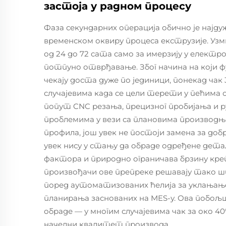
застоја у радном процесу
Фаза секундарних операција обично је најду
временском оквиру процеса екструзије. Уз
од 24 до 72 сата само за имерзију у елект
потпуно отврђавање. Због начина на који ф
чекају доста дуже по јединици, понекад чак
случајевима када се цели терети у пећима о
попут CNC резања, прецизног пробијања и 
проблемима у вези са плановима производњ
профила, још увек не постоји замена за до
увек нису у стању да обраде одређене дета
фактора и природно ограничава брзину кр
произвођачи ове препреке решавају тако 
поред аутоматизованих ћелија за уклањањ
планирања заснованих на MES-у. Ова побољш
обраде — у многим случајевима чак за око 4
начелни квалитет производа.