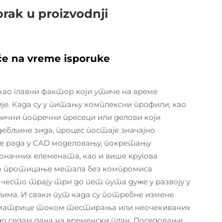
orak u proizvodnji
iče na vreme isporuke
ао главни фактор који утиче на време
е. Када су у питању комплексни профили, као
чни попречни пресеци или делови који
дебљине зида, процес постаје значајно
те рада у CAD моделовању, покретању
начних елемената, као и више кругова
лно протицање метала без компромиса
често трају три до пет пута дуже у развоју у
ма. И сваки пут када су потребне измене
е матрице током тестирања или неочекиваних
до седам дана на временски план. Поседовање