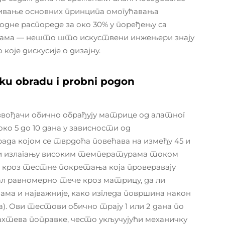
ивање основних принципа омогућавања
дне распореде за око 30% у поређењу са
јама — нешто што искуствени инжењери знају
које дискусије о дизајну.
čku obradu i probni pogon
звођачи обично обрађују матрице од алатног
ко 5 до 10 дана у зависности од
да којом се тврдоћа повећава на између 45 и
и излагању високим температурама током
 кроз тестне покретања која проверавају
ал равномерно тече кроз матрицу, да ли
ама и најважније, како изгледа површина након
. Ови тестови обично трају 1 или 2 дана по
хтева поправке, често укључујући механичку