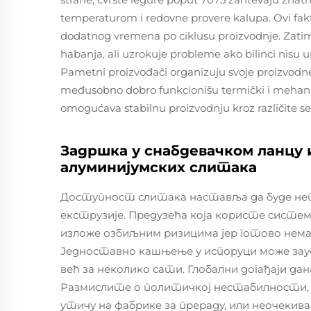
temperaturom i redovne provere kalupa. Ovi fak
dodatnog vremena po ciklusu proizvodnje. Zatim
habanja, ali uzrokuje probleme ako bilinci nisu un
Pametni proizvođači organizuju svoje proizvodn
međusobno dobro funkcionišu termički i mehani
omogućava stabilnu proizvodnju kroz različite se
Задршка у снабдевачком ланцу 
алуминијумских слитака
Доступност слитака наставља да буде не
екструзије. Предузећа која користе систем
изложе озбиљним ризицима јер готово нема 
Једноставно кашњење у испоруци може за
већ за неколико сати. Глобални догађаји да
Размислите о политичкој нестабилности, 
утичу на фабрике за прераду, или неочеки