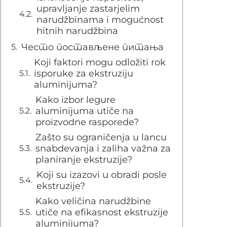
upravljanje zastarjelim
narudžbinama i mogućnost
hitnih narudžbina
Често постављене питања
Koji faktori mogu odložiti rok
isporuke za ekstruziju
aluminijuma?
Kako izbor legure
aluminijuma utiče na
proizvodne rasporede?
Zašto su ograničenja u lancu
snabdevanja i zaliha važna za
planiranje ekstruzije?
Koji su izazovi u obradi posle
ekstruzije?
Kako veličina narudžbine
utiče na efikasnost ekstruzije
aluminijuma?