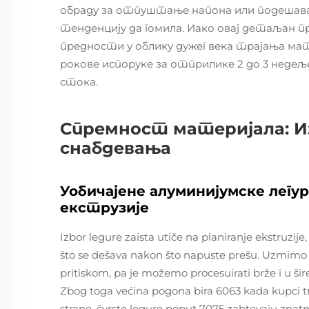
обраду за отпуштање напона или подешава
тенденцију да гомила. Иако овај детаљан
предности у облику дужег века трајања м
рокове испоруке за отприлике 2 до 3 недељ
стока.
Спремност материјала: Из
снабдевања
Уобичајене алуминијумске легу
екструзије
Izbor legure zaista utiče na planiranje ekstruzi
što se dešava nakon što napuste prešu. Uzmimo 
pritiskom, pa je možemo procesuirati brže i u 
Zbog toga većina pogona bira 6063 kada kupci tra
strane, čvrste legure poput 7075 zahtevaju znatno