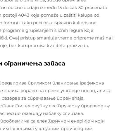
tori obično dodaju između 15 do čak 30 procenata
 postoji 4043 koja pomaže u zaštiti kalupa od
iformni ili ako peći nisu ispravno kalibrisane.
e programe grupisanjem sličnih legura koje
čki. Ovaj pristup smanjuje vreme pripreme mašina i
rije, bez kompromisa kvaliteta proizvoda.
и ограничења запаса
предвидива приликом планирања графикона
е залиха управо на време уштеде новац, али се
резерве за спречавање поремећаја.
уставити целокупну екструзиону производњу
нас често ометају набавку слитака.
проблемима са електричном енергијом који
ваним гашењима у кључним производним