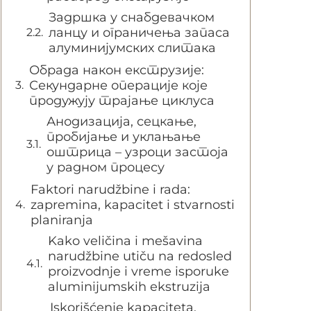
Задршка у снабдевачком
ланцу и ограничења запаса
алуминијумских слитака
Обрада након екструзије:
Секундарне операције које
продужују трајање циклуса
Анодизација, сецкање,
пробијање и уклањање
оштрица – узроци застоја
у радном процесу
Faktori narudžbine i rada:
zapremina, kapacitet i stvarnosti
planiranja
Kako veličina i mešavina
narudžbine utiču na redosled
proizvodnje i vreme isporuke
aluminijumskih ekstruzija
Iskorišćenje kapaciteta,