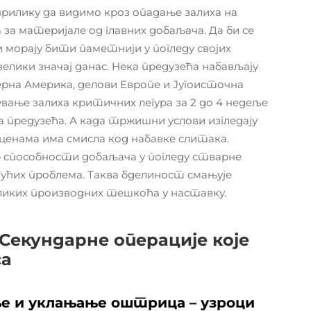
рилику да видимо кроз опадање залиха на
а материјале од главних добаљача. Да би се
 морају бити паметнији у погледу својих
елики значај данас. Нека предузећа набављају
ерна Америка, делови Европе и Југоисточна
ување залиха критичних легура за 2 до 4 недеље
 предузећа. А када тржишни услови изгледају
ценама има смисла код набавке слитака.
р способности добаљача у погледу стварне
ућих проблема. Таква бделиност смањује
еликих производних тешкоћа у наставку.
Секундарне операције које
са
ње и уклањање оштрица – узроци