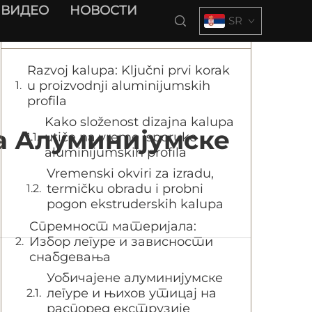
ВИДЕО
НОВОСТИ
SR
Садржај
Razvoj kalupa: Ključni prvi korak
u proizvodnji aluminijumskih
profila
Kako složenost dizajna kalupa
а Алуминијумске
utiče na vreme isporuke
aluminijumskih profila
Vremenski okviri za izradu,
termičku obradu i probni
pogon ekstruderskih kalupa
Спремност материјала:
Избор легуре и зависности
снабдевања
Уобичајене алуминијумске
легуре и њихов утицај на
распоред екструзије