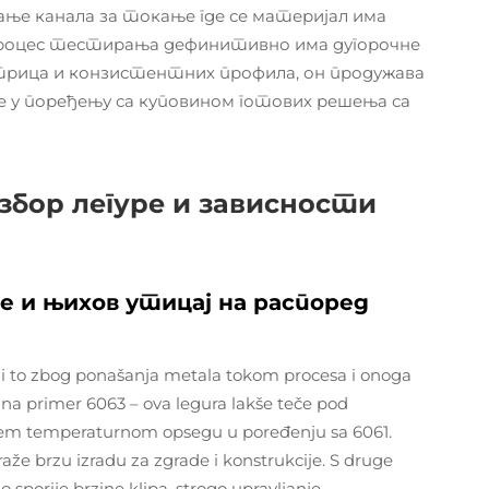
ње канала за токање где се материјал има
 процес тестирања дефинитивно има дугорочне
атрица и конзистентних профила, он продужава
е у поређењу са куповином готових решења са
бор легуре и зависности
ре и њихов утицај на распоред
je, i to zbog ponašanja metala tokom procesa i onoga
na primer 6063 – ova legura lakše teče pod
širem temperaturnom opsegu u poređenju sa 6061.
že brzu izradu za zgrade i konstrukcije. S druge
 sporije brzine klipa, strogo upravljanje