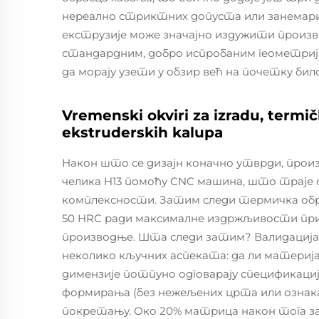
нереално стриктних допуста или занемар
екструзије може значајно издужити произво
стандардним, добро испробаним геометри
да морају узети у обзир већ на почетку било 
Vremenski okviri za izradu, termi
ekstruderskih kalupa
Након што се дизајн коначно утврди, прои
челика H13 помоћу CNC машина, што траје о
комплексности. Затим следи термичка обра
50 HRC ради максималне издржљивости пр
производње. Шта следи затим? Валидација
неколико кључних аспеката: да ли материј
димензије потпуно одговарају спецификациј
формирања (без нежељених црта или ознака)
покретању. Око 20% матрица након тога за