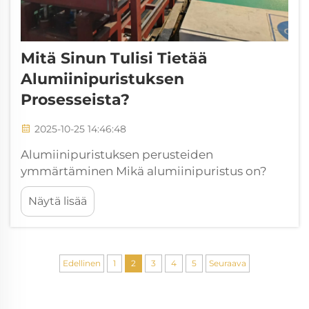
Mitä Sinun Tulisi Tietää
Alumiinipuristuksen
Prosesseista?
2025-10-25 14:46:48
Alumiinipuristuksen perusteiden
ymmärtäminen Mikä alumiinipuristus on?
Alumiinipuristusprosessissa käytetään raaka-
Näytä lisää
alumiiniseoksia, joista muodostetaan pitkiä
jatkuvia profiileja tietyillä poikkileikkauksilla.
Kun muotit lämmitetään noin...
Edellinen
1
2
3
4
5
Seuraava