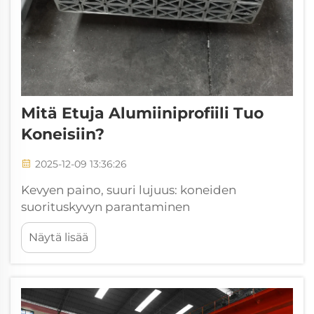
Mitä Etuja Alumiiniprofiili Tuo
Koneisiin?
2025-12-09 13:36:26
Kevyen paino, suuri lujuus: koneiden
suorituskyvyn parantaminen
alumiiniprofiileilla – tehokas koneistojen
Näytä lisää
suunnittelu korkean lujuuspainosuhteen
avulla. Alumiiniprofiilien lujuuspainosuhde on
noin kolme kertaa suurempi kuin teräksellä,
mikä tarkoittaa, että insinöörit voivat
rakentaa...