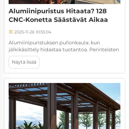
Alumiinipuristus Hitaata? 128
CNC-Konetta Säästävät Aikaa
2025-11-26 10:55:04
Alumiinipuristuksen pullonkaula: kun
jälkikäsittely hidastaa tuotantoa. Perinteisten
alumiinipuristusmenetelmien
Näytä lisää
ymmärtäminen. Perinteisillä
alumiinipuristusmenetelmillä on sisäisiä
rajoituksia, jotka kumuloituvat
tuotantoprosessin aikana...