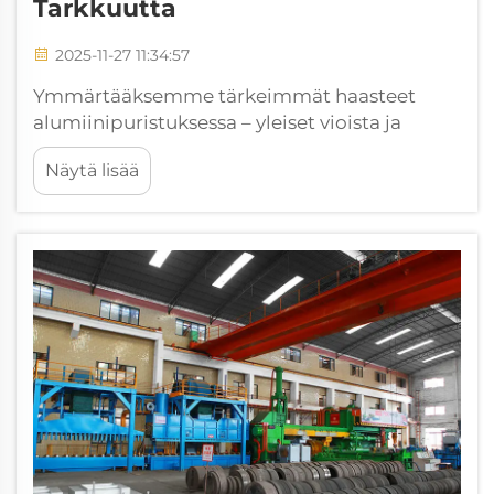
Tarkkuutta
2025-11-27 11:34:57
Ymmärtääksemme tärkeimmät haasteet
alumiinipuristuksessa – yleiset vioista ja
niiden juurisyyt. Alumiinipuristusprosesseissa
Näytä lisää
esiintyy jatkuvia laatuongelmia, joista pinnan
halkeamat, kuorinta ja kuplat ovat
merkittävimpiä ongelmia...