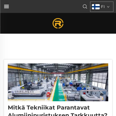
FI
Mitkä Tekniikat Parantavat
Alumiinipuristuksen Tarkkuutta?