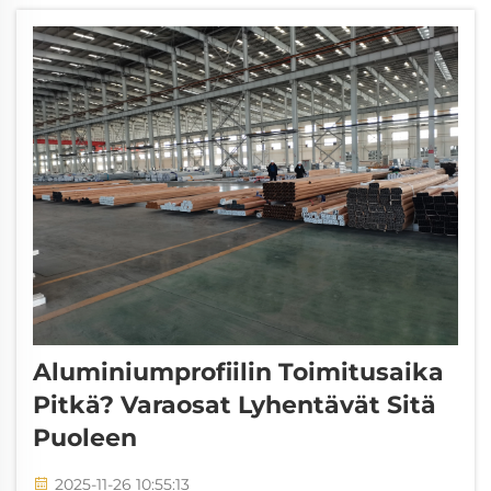
eikä oikeaa puristusteknologiaa...
Aluminiumprofiilin Toimitusaika
Pitkä? Varaosat Lyhentävät Sitä
Puoleen
2025-11-26 10:55:13