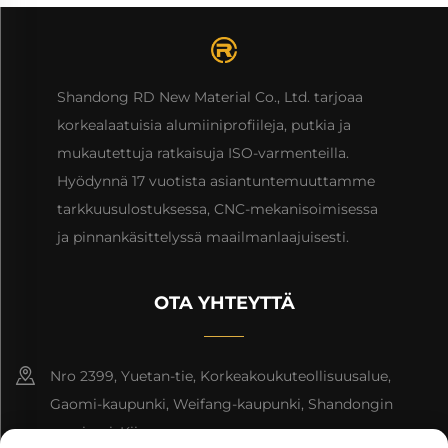
Shandong RD New Material Co., Ltd. tarjoaa
korkealaatuisia alumiiniprofiileja, putkia ja
mukautettuja ratkaisuja ISO-varmenteilla.
Hyödynnä 17 vuotista asiantuntemuuttamme
tarkkuusulostuksessa, CNC-mekanisoimisessa
ja pinnankäsittelyssä maailmanlaajuisesti.
OTA YHTEYTTÄ
Nro 2399, Yuetan-tie, Korkeakoukuteollisuusalue,
Gaomi-kaupunki, Weifang-kaupunki, Shandongin
provinssi, Kiina.