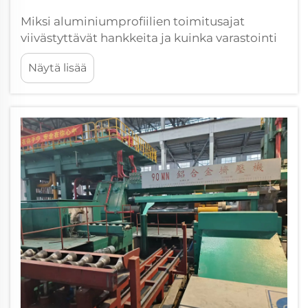
Miksi aluminiumprofiilien toimitusajat
viivästyttävät hankkeita ja kuinka varastointi
ratkaisee ongelman. Avaintekijät, jotka
Näytä lisää
aiheuttavat pitkät toimitusajat
aluminiumprofiilien tuotannossa. Tuotannon
viivästykset aluminiumprofiileissa johtuvat
kolmesta suuresta ongelmasta pääasiassa:
kun tarvitaan räätälöintiä...