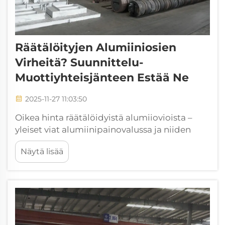
Räätälöityjen Alumiiniosien
Virheitä? Suunnittelu-
Muottiyhteisjänteen Estää Ne
2025-11-27 11:03:50
Oikea hinta räätälöidyistä alumiiovioista –
yleiset viat alumiinipainovalussa ja niiden
taloudellinen vaikutus. Räätälöityjen
Näytä lisää
alumiinipainovalujen viat maksavat
valmistajille keskimäärin 74 000 dollaria
vuodessa hukka- ja korjaustyönä (NADCA
2022). Kalleimmat viat...