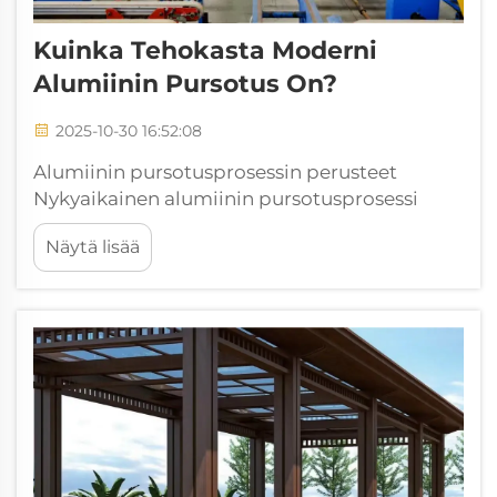
Kuinka Tehokasta Moderni
Alumiinin Pursotus On?
2025-10-30 16:52:08
Alumiinin pursotusprosessin perusteet
Nykyaikainen alumiinin pursotusprosessi
alkaa lämmittämällä pyöreitä aihioita ensin
Näytä lisää
noin 450–500 celsiusasteeseen. Sitten tulee
varsinainen työ, jossa ne työnnetään paineen
alaisena erikoismuotoiltujen muottien läpi...