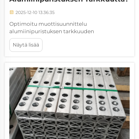
2025-12-10 13:36:35
Optimoitu muottisuunnittelu
alumiinipuristuksen tarkkuuden
parantamiseksi CAD/FEA-ohjattu geometrian
Näytä lisää
optimointi metallivirran tasapainottamiseksi
ja toleranssien noudattamiseksi Tarkat
alumiinipuristukset riippuvat paljolti
tuotannossa käytettävien muottien
muodosta. Nykyään...