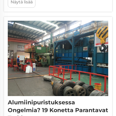
Näytä lisää
nopean tuotannon ilman, että tarkkuus kärsii.
Alumiinipuristusprosessien nopeus on melko
huomattavaa kiitos jatkuvaan toimintaan...
Alumiinipuristuksessa
Ongelmia? 19 Konetta Parantavat