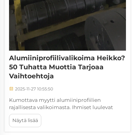
Alumiiniprofiilivalikoima Heikko?
50 Tuhatta Muottia Tarjoaa
Vaihtoehtoja
2025-11-27 10:55:50
Kumottava myytti alumiiniprofiilien
rajallisesta valikoimasta. Ihmiset luulevat
usein, että alumiiniprofiileja on saatavilla vain
Näytä lisää
vähän, koska he katsovat ainoastaan
standardikatalogeissa lueteltuja tuotteita