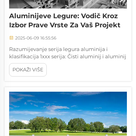
Aluminijeve Legure: Vodič Kroz
Izbor Prave Vrste Za Vaš Projekt
2025-06-09 16:55:56
Razumijevanje serija legura aluminija i
klasifikacija 1xxx serija: Čisti aluminij i aluminij
visoke vodljivosti Legure aluminija iz 1xxx
POKAŽI VIŠE
serije sadrže najmanje 99% čistog aluminija,
što ih čini idealnima za poslove koji
zahtijevaju dobru vodljivost. To je...