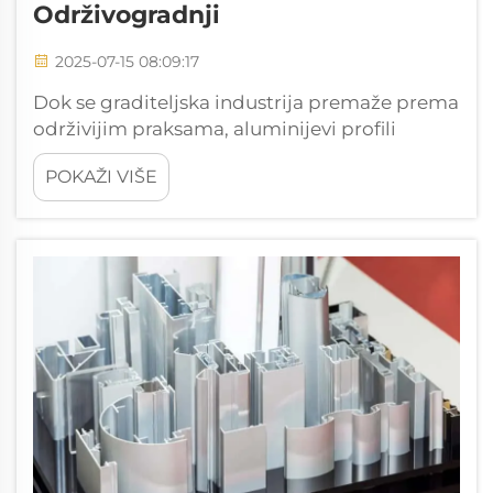
Održivogradnji
2025-07-15 08:09:17
Dok se graditeljska industrija premaže prema
održivijim praksama, aluminijevi profili
pojavljuju se kao ključni igrači u toj
POKAŽI VIŠE
transformaciji. Zahvaljujući svojoj laganoj
težini, izdržljivosti i reciklabilnosti, aluminijevi
profili nude mnoštvo pogodnosti koje...