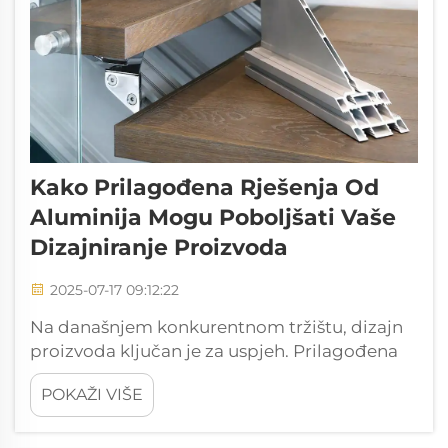
Kako Prilagođena Rješenja Od
Aluminija Mogu Poboljšati Vaše
Dizajniranje Proizvoda
2025-07-17 09:12:22
Na današnjem konkurentnom tržištu, dizajn
proizvoda ključan je za uspjeh. Prilagođena
aluminijska rješenja nude proizvođačima
POKAŽI VIŠE
jedinstvenu priliku da poboljšaju svoje
proizvodne dizajne, omogućujući i estetski
izgled i funkcionalne pogodnosti. Ovaj blog