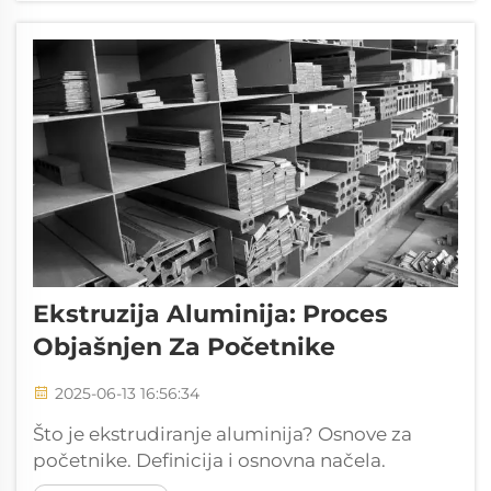
aluminija, što dopušta stvaranje kompleksnih
oblika i dimenzija savršeno prilagođenih
arhitektonskim zahtjevima...
Ekstruzija Aluminija: Proces
Objašnjen Za Početnike
2025-06-13 16:56:34
Što je ekstrudiranje aluminija? Osnove za
početnike. Definicija i osnovna načela.
Ekstrudiranje aluminija ključni je proizvodni