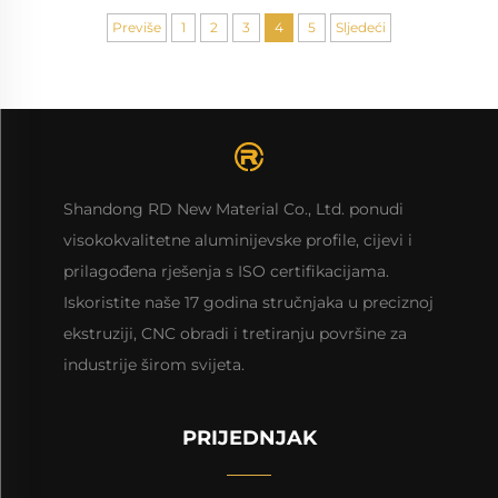
postavljenih jedna pored druge...
Previše
1
2
3
4
5
Sljedeći
Shandong RD New Material Co., Ltd. ponudi
visokokvalitetne aluminijevske profile, cijevi i
prilagođena rješenja s ISO certifikacijama.
Iskoristite naše 17 godina stručnjaka u preciznoj
ekstruziji, CNC obradi i tretiranju površine za
industrije širom svijeta.
PRIJEDNJAK