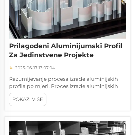
Prilagođeni Aluminijumski Profil
Za Jedinstvene Projekte
2025-06-17 13:07:04
Razumijevanje procesa izrade aluminijskih
profila po mjeri. Proces izrade aluminijskih
profila po mjeri funkcioniše tako da se
POKAŽI VIŠE
uzimaju čvrsti aluminijumski ingoti i oblikuju
u razne složene oblike uz pomoć toplote i
pritiska. Prvi korak...