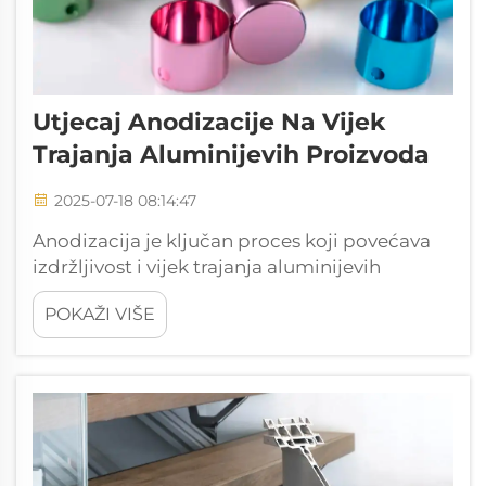
Utjecaj Anodizacije Na Vijek
Trajanja Aluminijevih Proizvoda
2025-07-18 08:14:47
Anodizacija je ključan proces koji povećava
izdržljivost i vijek trajanja aluminijevih
proizvoda. Ova elektrokemijska tehnika ne
POKAŽI VIŠE
poboljšava samo površinska svojstva
aluminija, već također stvara zaštitni sloj koji
znatno produljuje vijek t...