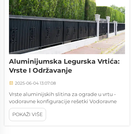
Aluminijumska Legurska Vrtića:
Vrste I Održavanje
2025-06-04 13:07:08
Vrste aluminijskih slitina za ograde u vrtu -
vodoravne konfiguracije rešetki Vodoravne
rešetke postale su vrlo popularne među
POKAŽI VIŠE
modernim vlasnicima kuća koji traže nešto
stilsko, a istovremeno praktično. One se u
osnovi sastoje od dugih aluminijskih traka