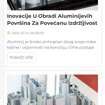
Inovacije U Obradi Aluminijevih
Površina Za Povećanu Izdržljivost
2025-07-14 06:00:00
Aluminij je široko prihvaćen zbog svoje niske
težine i otpornosti na koroziju, čime postaje
najtraženiji materijal u raznim industrijama,
POKAŽI VIŠE
od zrakoplovne do automobilske. Međutim,
kako bi se dodatno poboljšala njegova
trajnost i performanse, primjenjuju se
inovativne metode obrade površina...