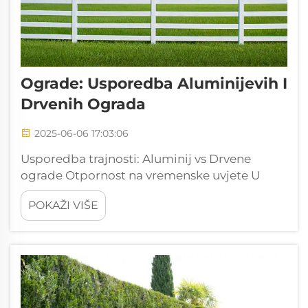
Ograde: Usporedba Aluminijevih I
Drvenih Ograda
2025-06-06 17:03:06
Usporedba trajnosti: Aluminij vs Drvene
ograde Otpornost na vremenske uvjete U
teškim uvjetima otpornost na vrijeme
POKAŽI VIŠE
aluminijaste ograda je čvrsta opcija. Njezin
prirodni sloj antikorozivnog patine dodaje
dekorativan i jedinstven estetski izgled, a
također je otporan na vremenske uvjete i...