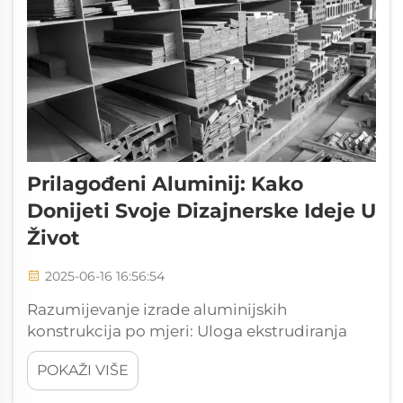
Prilagođeni Aluminij: Kako
Donijeti Svoje Dizajnerske Ideje U
Život
2025-06-16 16:56:54
Razumijevanje izrade aluminijskih
konstrukcija po mjeri: Uloga ekstrudiranja
aluminija u ostvarivanju dizajna. Mogućnost
POKAŽI VIŠE
izrade aluminijskih konstrukcija po mjeri
omogućena je upotrebom ekstrudiranja