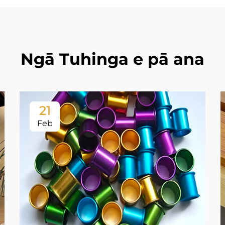
Ngā Tuhinga e pā ana
21
Feb