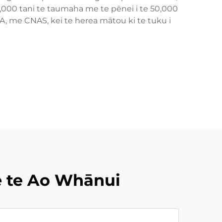
5,000 tani te taumaha me te pēnei i te 50,000
, me CNAS, kei te herea mātou ki te tuku i
 te Ao Whānui