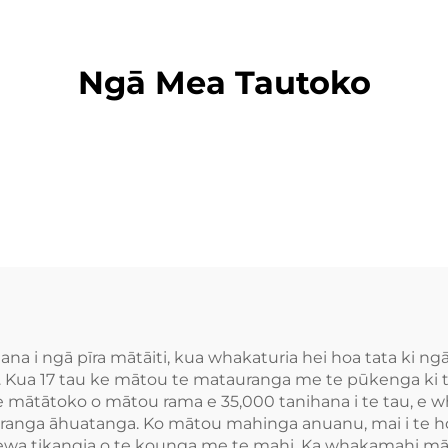
Ngā Mea Tautoko
a i ngā pīra mātāiti, kua whakaturia hei hoa tata ki ngā
pai. Kua 17 tau ke mātou te matauranga me te pūkenga ki 
 te mātātoko o mātou rama e 35,000 tanihana i te tau, e 
puranga āhuatanga. Ko mātou mahinga anuanu, mai i te 
aerewa tikangia o te kounga me te mahi. Ka whakamahi māt