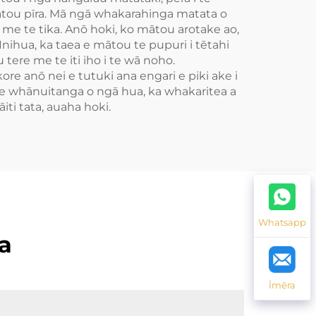
ātou pīra. Mā ngā whakarahinga matata o
 me te tika. Anō hoki, ko mātou arotake ao,
ihua, ka taea e mātou te pupuri i tētahi
tere me te iti iho i te wā noho.
re anō nei e tutuki ana engari e piki ake i
e whānuitanga o ngā hua, ka whakaritea a
ti tata, auaha hoki.
Whatsapp
a
Īmēra