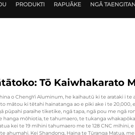
OU
PRODUKTI
RAPUĀKE
NGĀ TAENGITAN
tātoko: Tō Kaiwhakarato 
o ChengYi Aluminum, he kaihautū ki te arataki i te ar
to mātou ki tētahi hainatanga ao e piki ake i te 20,000,
ngā pūpahi paraihe tiketike, ngā tapa, ngā pou me ngā ro
te hanga mōhiotia, te tahumaero, te tukanga whakapōkai
tua kei te 19 mīhini tahumaero me te 128 CNC mīhini, e ā
o te ahumahi. Kei Shandong, Haina te Tūranga Matua, m