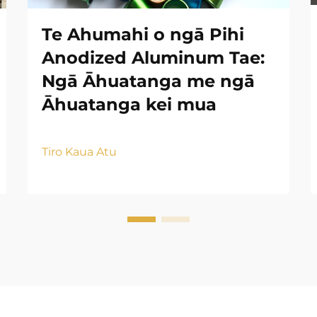
Te Ahumahi o ngā Pihi
Anodized Aluminum Tae:
Ngā Āhuatanga me ngā
Āhuatanga kei mua
Tiro Kaua Atu