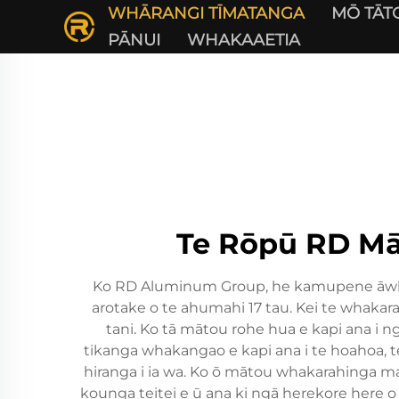
WHĀRANGI TĪMATANGA
MŌ TĀT
PĀNUI
WHAKAAETIA
Te Rōpū RD Mā
Ko RD Aluminum Group, he kamupene āwhina 
arotake o te ahumahi 17 tau. Kei te whakara
tani. Ko tā mātou rohe hua e kapi ana i 
tikanga whakangao e kapi ana i te hoahoa, 
hiranga i ia wa. Ko ō mātou whakarahinga ma
kounga teitei e ū ana ki ngā herekore here 