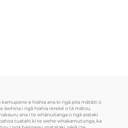
 kamupene e hiahia ana ki ngā pīra mātāiti o
te āwhina i ngā hiahia rerekē o tā mātou
whakauru ana i te whānuitanga o ngā arataki
hoahoa tuatahi ki te wehe whakamutunga, ka
ou i ngā hangarau matataki, pērā i te