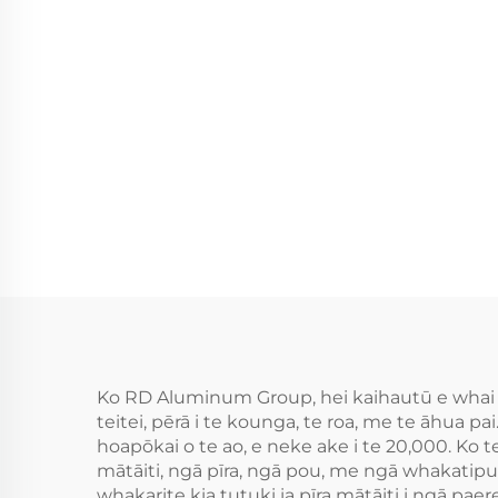
Ko RD Aluminum Group, hei kaihautū e whai an
teitei, pērā i te kounga, te roa, me te āhua 
hoapōkai o te ao, e neke ake i te 20,000. Ko
mātāiti, ngā pīra, ngā pou, me ngā whakati
whakarite kia tutuki ia pīra mātāiti i ngā p