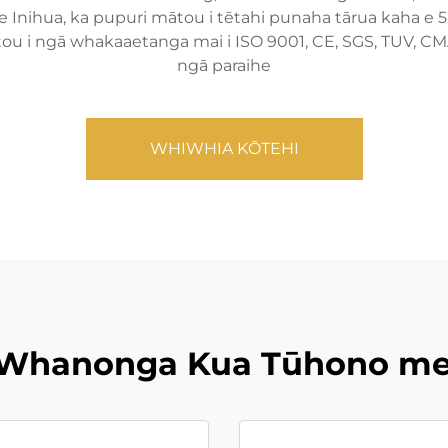
 me Inihua, ka pupuri mātou i tētahi punaha tārua kaha e 
ou i ngā whakaaetanga mai i ISO 9001, CE, SGS, TUV, CMA
ngā paraihe
WHIWHIA KŌTEHI
Whanonga Kua Tūhono me