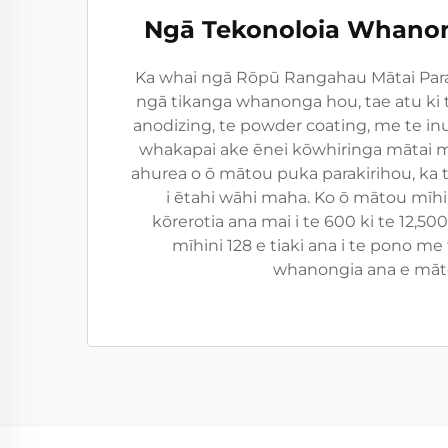
Ngā Tekonoloia Whano
Ka whai ngā Rōpū Rangahau Mātai Para
ngā tikanga whanonga hou, tae atu ki t
anodizing, te powder coating, me te in
whakapai ake ēnei kōwhiringa mātai m
ahurea o ō mātou puka parakirihou, ka 
i ētahi wāhi maha. Ko ō mātou mīhin
kōrerotia ana mai i te 600 ki te 12,5
mīhini 128 e tiaki ana i te pono me t
whanongia ana e māt