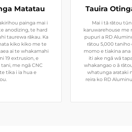
nga Matatau
Tauira Otin
kirihou painga mai i
Mai i tā rātou tū
e anodizing, te hard
karuwarehouse me n
uhi taurewa rākau. Ka
pupuri a RD Aluminu
ata kiko kiko me te
rātou 5,000 taniho
taea ai te whakamahi
momo e tiakina ana e
i 19 extrusion, e
iti ake ngā wā ta
00 tani, me ngā CNC
whakangao o ā rātou 
e tika i ia hua e
whatunga arataki m
ou.
reira ko RD Alumi