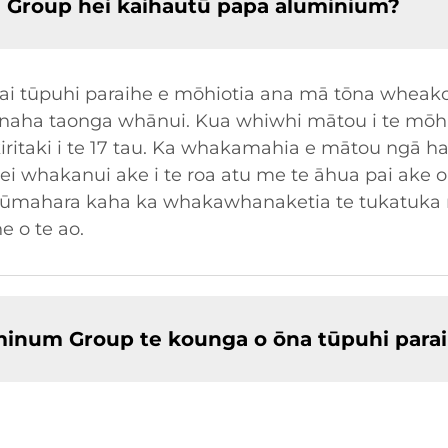
m Group hei kaihautū papa aluminium?
i tūpuhi paraihe e mōhiotia ana mā tōna wheako 
aha taonga whānui. Kua whiwhi mātou i te mōhio o
iritaki i te 17 tau. Ka whakamahia e mātou ngā h
i whakanui ake i te roa atu me te āhua pai ake o
ūmahara kaha ka whakawhanaketia te tukatuka ma
 o te ao.
uminum Group te kounga o ōna tūpuhi para