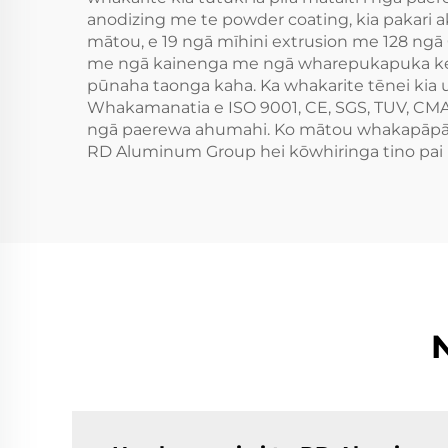
anodizing me te powder coating, kia pakari 
mātou, e 19 ngā mīhini extrusion me 128 ngā 
me ngā kainenga me ngā wharepukapuka kei Fo
pūnaha taonga kaha. Ka whakarite tēnei kia ur
Whakamanatia e ISO 9001, CE, SGS, TUV, CMA, m
ngā paerewa ahumahi. Ko mātou whakapāpātan
RD Aluminum Group hei kōwhiringa tino pai m