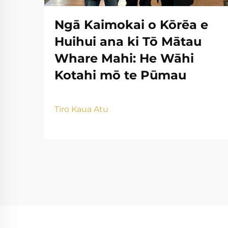
Ngā Kaimokai o Kōrēa e
Huihui ana ki Tō Mātau
Whare Mahi: He Wāhi
Kotahi mō te Pūmau
Tiro Kaua Atu