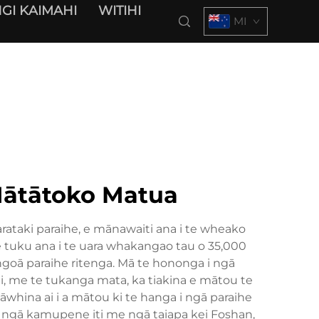
GI KAIMAHI
WITIHI
MI
Mātātoko Matua
ataki paraihe, e mānawaiti ana i te wheako
 e tuku ana i te uara whakangao tau o 35,000
ngoā paraihe ritenga. Mā te hononga i ngā
, me te tukanga mata, ka tiakina e mātou te
whina ai i a mātou ki te hanga i ngā paraihe
e ngā kamupene iti me ngā taiapa kei Foshan,