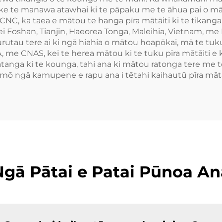
ake te manawa atawhai ki te pāpaku me te āhua pai o m
CNC, ka taea e mātou te hanga pīra mātāiti ki te tikanga
shan, Tianjin, Haeorea Tonga, Maleihia, Vietnam, me In
utau tere ai ki ngā hiahia o mātou hoapōkai, mā te tuku 
e CNAS, kei te herea mātou ki te tuku pīra mātāiti e ko
ga ki te kounga, tahi ana ki mātou ratonga tere me t
ō ngā kamupene e rapu ana i tētahi kaihautū pīra mātāi
Ngā Pātai e Patai Pūnoa An