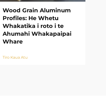
Wood Grain Aluminum
Ah
Profiles: He Whetu
Ko
Whakatika i roto i te
Na
Ahumahi Whakapaipai
Mu
Whare
Tiro
Tiro Kaua Atu