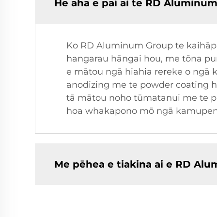
He aha e pai ai te RD Aluminu
Ko RD Aluminum Group te kaihāpa
hangarau hāngai hou, me tōna pun
e mātou ngā hiahia rereke o ngā k
anodizing me te powder coating he
tā mātou noho tūmatanui me te p
hoa whakapono mō ngā kamupene
Me pēhea e tiakina ai e RD Al