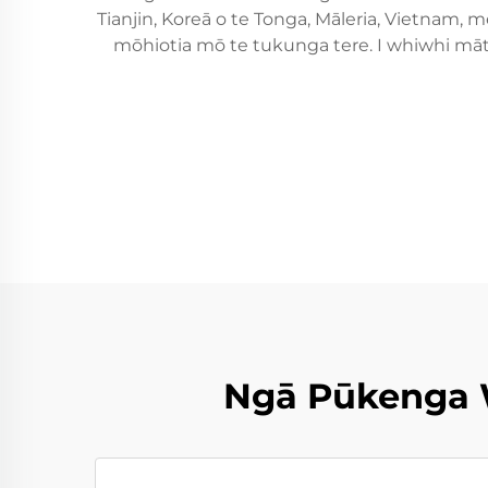
Tianjin, Koreā o te Tonga, Māleria, Vietnam,
mōhiotia mō te tukunga tere. I whiwhi māt
Ngā Pūkenga 