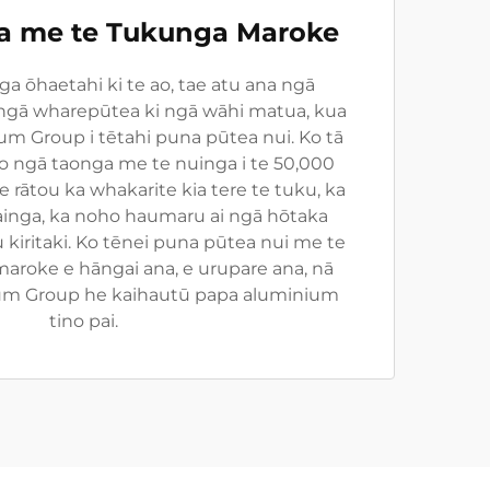
ga me te Tukunga Maroke
nga ōhaetahi ki te ao, tae atu ana ngā
gā wharepūtea ki ngā wāhi matua, kua
m Group i tētahi puna pūtea nui. Ko tā
 o ngā taonga me te nuinga i te 50,000
 rātou ka whakarite kia tere te tuku, ka
painga, ka noho haumaru ai ngā hōtaka
kiritaki. Ko tēnei puna pūtea nui me te
aroke e hāngai ana, e urupare ana, nā
num Group he kaihautū papa aluminium
tino pai.