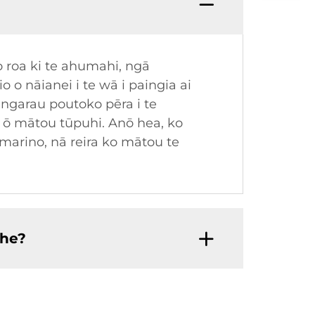
roa ki te ahumahi, ngā
 nāianei i te wā i paingia ai
angarau poutoko pēra i te
 ō mātou tūpuhi. Anō hea, ko
rino, nā reira ko mātou te
ihe?