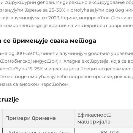
ре и структурни делови. Индиректно екструдовање об
смањујући трење за 25–30% и омогућавајући рад под н
ије алуминијума из 2023. године, индиректне технике 
не компоненте где је критична интегритет површине
а се примењује свака метода
ама од 300–550°C, чинећи алуминијум довољно управљ
томобилској индустрији. Хладна екструзија, која се в
врстоћу за 15–25% и идеална је за прецизне делове ка
уће методе омогућавају веће попречне пресеке, док хла
нама са високом чврстоћом.
ruzije
Ефикасност
Примери примене
материјала
Arhitektonski okviri, šine
88–92%