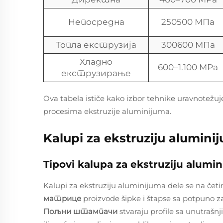
Непосредна
250500 МПа
Топла екструзија
300600 МПа
Хладно
600–1.100 MPa
екструзирање
Ova tabela ističe kako izbor tehnike uravnotežuj
procesima ekstruzije aluminijuma.
Kalupi za ekstruziju aluminiju
Tipovi kalupa za ekstruziju alumin
Kalupi za ekstruziju aluminijuma dele se na četir
матрице
proizvode šipke i štapse sa potpuno 
Пољни штампачи
stvaraju profile sa unutrašn