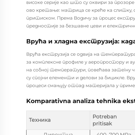
високе серије као што су оквири за прозо
ово кретање: матрица се креће ка слитку, 
притиском. Према Водичу за процес екструз
предностије за безшавне цеви и електрич
Врућа и хладна екструзија: кад
Врућа екструзија се одвија на температур
за комплексне профиле у аеропростору и ау
на собној температури, повећава затегну ч
су спојни елементи и делови за бицикле. Вр
процеси смањују отпад материјала у приме
Komparativna analiza tehnika ekst
Potreban
Техника
pritisak
Директна
400–700 MPa