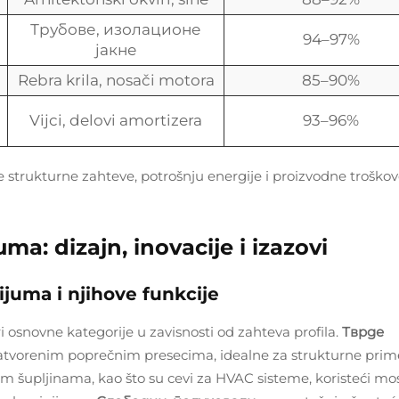
Трубове, изолационе
94–97%
јакне
Rebra krila, nosači motora
85–90%
Vijci, delovi amortizera
93–96%
e strukturne zahteve, potrošnju energije i proizvodne troškov
ma: dizajn, inovacije i izazovi
ijuma i njihove funkcije
i osnovne kategorije u zavisnosti od zahteva profila.
Тврде
zatvorenim poprečnim presecima, idealne za strukturne prim
jim šupljinama, kao što su cevi za HVAC sisteme, koristeći mo