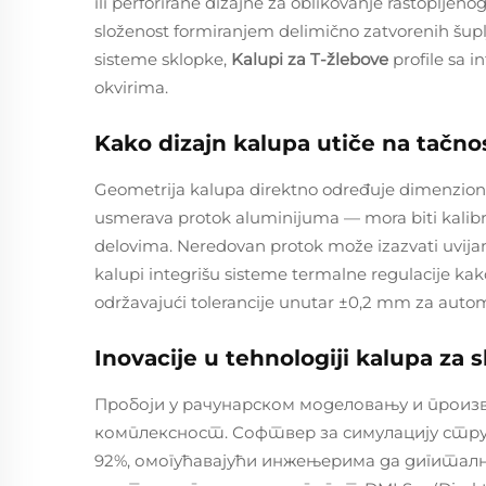
ili perforirane dizajne za oblikovanje rastopljen
složenost formiranjem delimično zatvorenih šupl
sisteme sklopke,
Kalupi za T-žlebove
profile sa 
okvirima.
Kako dizajn kalupa utiče na tačnos
Geometrija kalupa direktno određuje dimenzionu 
usmerava protok aluminijuma — mora biti kalibri
delovima. Neredovan protok može izazvati uvijanje
kalupi integrišu sisteme termalne regulacije kako
održavajući tolerancije unutar ±0,2 mm za aut
Inovacije u tehnologiji kalupa za s
Пробоји у рачунарском моделовању и произ
комплексност. Софтвер за симулацију стр
92%, омогућавајући инжењерима да дигита