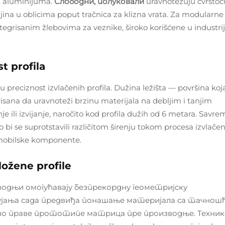
og aluminijuma.
Слободни, полуковали
uravnotežuju čvrstoć
jina u oblicima poput tračnica za klizna vrata. Za modularne
integrisanim žlebovima za veznike, široko korišćene u industri
t profila
preciznost izvlačenih profila. Dužina ležišta — površina koj
sana da uravnoteži brzinu materijala na debljim i tanjim
 ili izvijanje, naročito kod profila dužih od 6 metara. Savre
 bi se suprotstavili različitom širenju tokom procesa izvlačen
omobilske komponente.
ložene profile
водњи омогућавају безпрекордну геометријску
ујања сада предвиђа понашање материјала са тачношћ
лно праве прототипе матрица пре производње. Техник