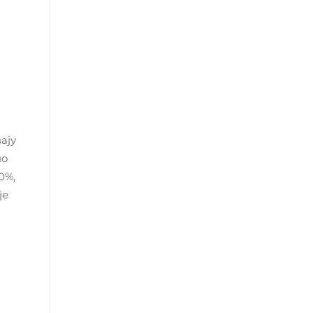
ају
но
0%,
је