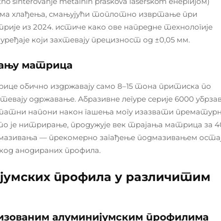
sinterovanje metalnih praškova laserskom енергијом)
ма хлађења, смањујући топлотно извртање при
трије из 2024. истиче како ове напредне технологије
ређаје који захтевају прецизност од ±0,05 мм.
абању матрица
ице обично издржавају само 8–15 тона притиска по
вају одржавање. Абразивне легуре серије 6000 убрзав
татни напони након гашења могу изазвати прематур
то је нитрирање, продужује век трајања матрица за 4
дмазивања — прекомерно загађење подмазивањем оста
код анодираних профила.
јумских профила у различитим
зованим алуминијумским профилима