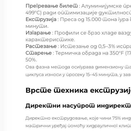
Прегревање билет
: Алуминијумске пр
499°C) ради оптимизације дуктилнос
Екструзија
: Преса од 15.000 тона гур
минути.
Изгарање
: Профили се брзо хладе вазд
карактеристике.
Растезање
: Истезање од 0,5–3% исп
Старење
: Термичка обрада на 350°F (
50%.
Ова фазна метода осигурава димензиону т
циклуса износи у просеку 15–45 минута, у 
Врсте техника екструзиј
Директни насупрот индиректн
Директно екструдовање, које чини 75% инду
матрични уређај помоћу хидрауличног клип