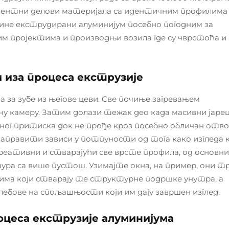
стентни делови материјала са идентичним профилима
чине екструдирани алуминијум посебно погодним за
м пројектима и производњи возила где су чврстоћа и
и иза процеса екструзије
за зубе из његове цеви. Све почиње загревањем
ну камеру. Затим долази тежак део када масивни јаре
ог притиска док не прође кроз посебно обличан отв
ају направити зависи у потпуности од тога како изгледа 
реативни и стварајући све врсте профила, од основни
ура са више пустош. Узимајте окна, на пример, они т
лима који стварају те структурне подршке унутра, а
бове на спољашњости који им дају завршен изглед.
оцеса екструзије алуминијума