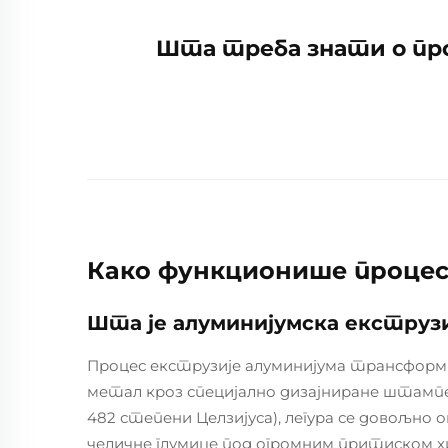
Шта треба знати о пр
Како функционише процес
Шта је алуминијумска екструз
Процес екструзије алуминијума трансформиш
метал кроз специјално дизајниране штампе.
482 степени Целзијуса), легура се довољно
челичне глумице под огромним притиском хид