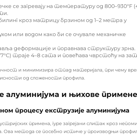
ечке се загревају на температуру од 800–930°F (
ти.
а билинг кроз матрицу брзином од 1–2 метра у
ухом или водом како би се очувале механичке
равља деформације и поравнава структуру зрна.
177°C) траје 4–8 сата и повећава чврстоћу на зат
ачност и минимизира отпад материјала, при чему вр
зависности од сложености профила.
е алуминијума и њихове примен
ом процесу екструзије алуминијума
стријских примена, гуре загрејани слитак кроз непом
а. Ова метода се посебно истиче у производњи профи