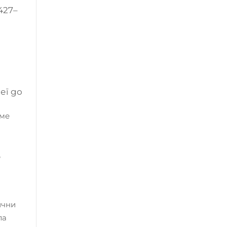
427–
ег до
еме
е
ични
ла