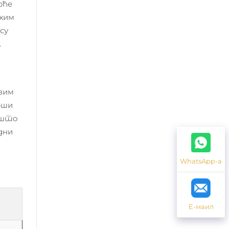
рће
ижим
су
.
ивим
рши
о што
дни
WhatsApp-а
Е-маил