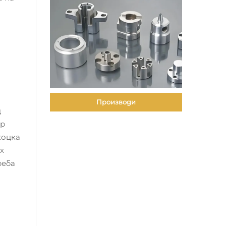
Производи
ц
ор
коцка
х
реба