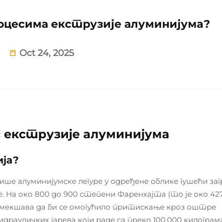
оцесима екструзије алуминијума?
Oct 24, 2025
 екструзије алуминијума
ија?
е алуминијумске легуре у одређене облике гушећи заг
 На око 800 до 900 степени Фаренхајта (то је око 42
 омекшава да би се омогућило притискање кроз оштре
рауличких јарева који раде са преко 100.000 килограм