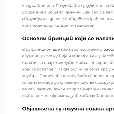
квадратни инч. Резултати су дуги, конзи
попречника по целој дужини. Ови својства 
структурне делове потребне у грађевински
конзистенција критични захтеви.
Основни принцип који се налаз
Ово функционише као када испружимо паста 
алуминијумске кутије и стављањем у посеб
притиска овај омекнути метал невероватн
који се зове "деј". Какав облик ће се на кр
унутра. Произвођачи могу бити прилично к
углових комада до сложених шупљих структ
да се уграде са пажљиво дизајнираним кана
истовремено формирају те атрактивне жле
Објашњена су кључна етапа пр