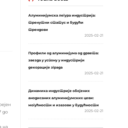
Алуминијумска легура индустрија:
тренутни статус и будући
трендови
2025-02-21
Профили од алуминијума од дрвета:
звезда у успону у индустрији
декорације зграда
2025-02-21
Динамика индустрије обојених
анодисаних алуминијумских цеви:
рејен
могућности и изазови у будућности
2025-02-21
7 до
а на