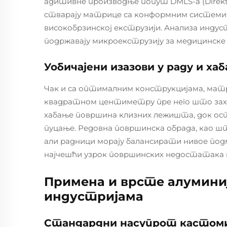
адитивне производње попут DMLS-а (Direktno 
стварају матрице са конформним системи
високобрзинској екструзији. Анализа индус
подржавају микроекструзију за медицинске у
Уобичајени изазови у раду и х
Чак и са оптималним конструкцијама, матр
квадратном центиметру пре него што захте
хабање површина клизних лежишта, док ос
пуцање. Редовна површинска обрада, као ш
али радници морају балансирати нивое по
најчешћи узрок површинских недостатака 
Примена и врсте алумини
индустријама
Стандардни насупрот кастоми