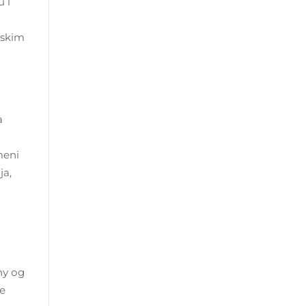
u i
jskim
a
meni
ja,
у од
е