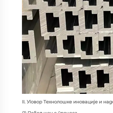
II. Уговор Технолошке иновације и н
(1) Побољшање процеса