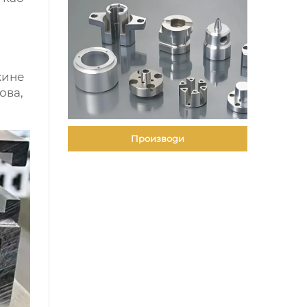
жине
ова,
Производи