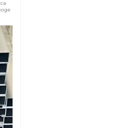
 са
иоде