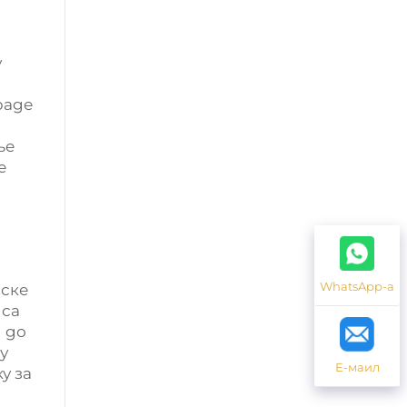
у
раде
ње
е
WhatsApp-а
мске
 са
 до
у
Е-маил
у за