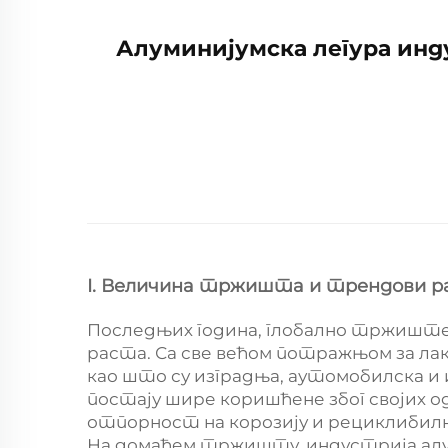
Алуминијумска легура ин
I. Величина тржишта и трендови 
Последњих година, глобално тржиште 
раста. Са све већом потражњом за л
као што су изградња, аутомобилска и
постају шире коришћене због својих о
отпорност на корозију и рециклибил
На домаћем тржишту, индустрија алуми