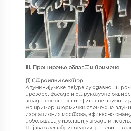
III. Проширење области примене
(1) Строилни сектор
Алуминијумске легуре су одавно широк
прозоре, фасаде и структурне оквире
зграда, енергетски ефикасне алумини
На пример, термички сломљене алумин
изолационих мостова, ефикасно смањ
побољшавају изолацију зграде и испуњ
Појава префабрикованих грађевина та