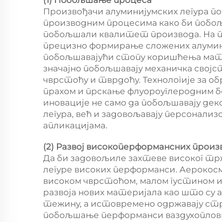
Произвођачи алуминијумских легура по
производним процесима како би поб
побољшали квалитет производа. На пр
прецизно формирање сложених алумини
побољшавајући стопу коришћења мат
значајно побољшавају механичка својс
чврстоћу и тврдоћу. Технологије за о
прахом и прскање флуороуглеродним бо
иновације не само да побољшавају де
легура, већ и задовољавају персонализ
апликацијама.
(2) Развој високоперформансних произ
Да би задовољиле захтеве високог тр
легуре високих перформанси. Аерокосм
високом чврстоћом, малом густином 
развоја нових материјала као што су а
тежину, а истовремено одржавају стр
побољшање перформанси ваздухопловн