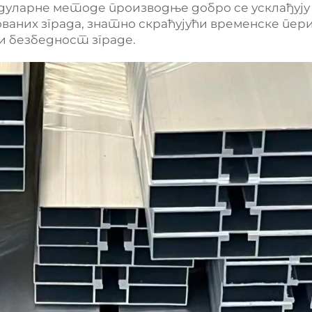
дуларне методе производње добро се усклађују
аних зграда, знатно скраћујући временске пер
 безбедност зграде.