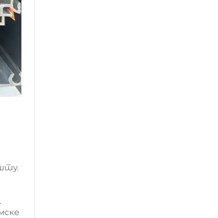
и
шту.
.
мске