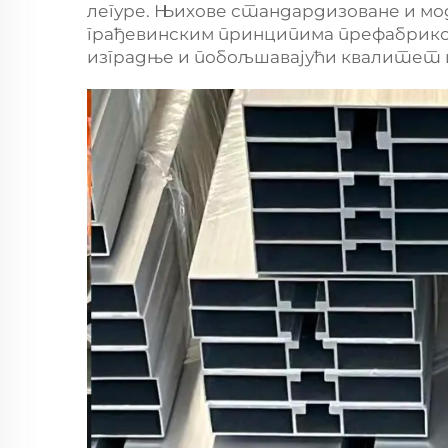
легуре. Њихове стандардизоване и мо
грађевинским принципима префабриков
изградње и побољшавајући квалитет и