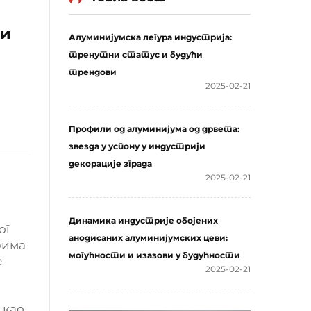
ћи
Алуминијумска легура индустрија:
тренутни статус и будући
трендови
2025-02-21
Профили од алуминијума од дрвета:
звезда у успону у индустрији
декорације зграда
2025-02-21
Динамика индустрије обојених
ог
анодисаних алуминијумских цеви:
рима
могућности и изазови у будућности
е
2025-02-21
 као