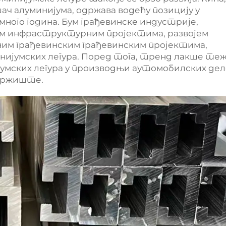
ч алуминијума, одржава водећу позицију у
много година. Бум грађевинске индустрије,
м инфраструктурним пројектима, развојем
им грађевинским грађевинским пројектима,
ијумских легура. Поред тога, тренд лакше те
јумских легура у производњи аутомобилских дел
тржиште.