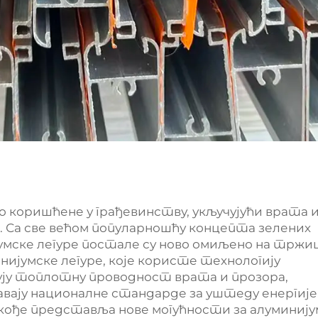
о коришћене у грађевинству, укључујући врата 
. Са све већом популарношћу концепта зелених
јумске легуре постале су ново омиљено на тржи
ијумске легуре, које користе технологију
ују топлотну проводност врата и прозора,
авају националне стандарде за уштеду енергије
кође представља нове могућности за алуминију