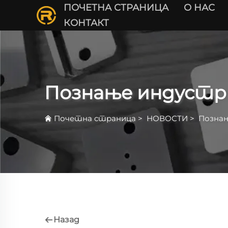
ПОЧЕТНА СТРАНИЦА
О НАС
КОНТАКТ
Познање индустр
Почетна страница
>
НОВОСТИ
>
Познањ
Назад