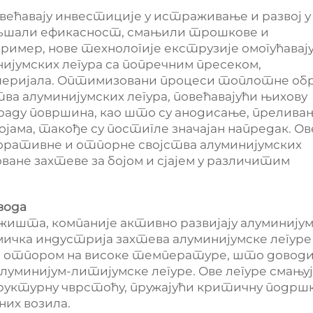
већавају инвестиције у истраживање и развој у
ољшали ефикасност, смањили трошкове и
имер, нове технологије екструзије омогућавај
јумских легура са попречним пресеком,
еријала. Оптимизовани процеси топлотне об
тва алуминијумских легура, повећавајући њихову
браду површина, као што су анодисање, прелива
јама, такође су постигле значајан напредак. Ов
коративне и отпорне својства алуминијумских
оване захтеве за бојом и сјајем у различитим
вода
жишта, компаније активно развијају алуминију
ичка индустрија захтева алуминијумске легуре
и отпором на високе температуре, што доводи
луминијум-литијумске легуре. Ове легуре смањуј
уктурну чврстоћу, пружајући критичну подршк
их возила.