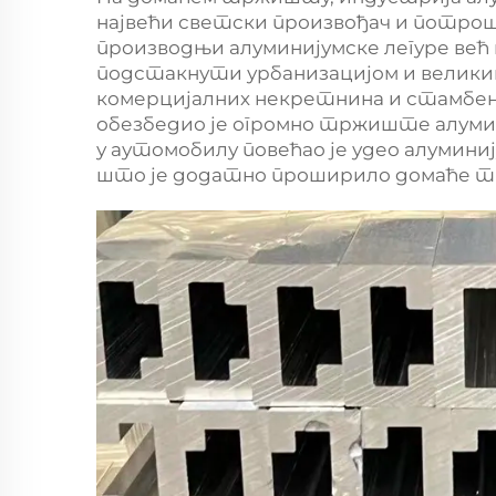
највећи светски произвођач и потроша
производњи алуминијумске легуре већ 
подстакнути урбанизацијом и велики
комерцијалних некретнина и стамбен
обезбедио је огромно тржиште алумин
у аутомобилу повећао је удео алумини
што је додатно проширило домаће 