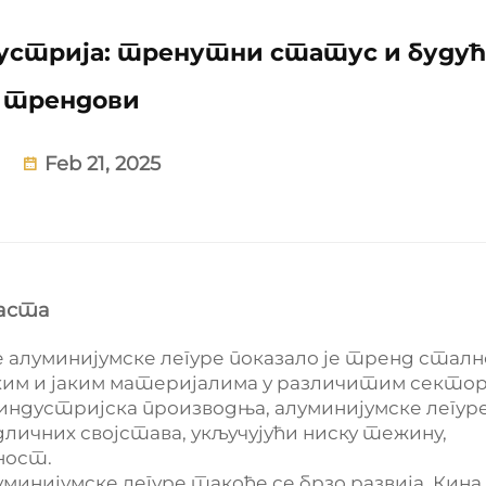
дустрија: тренутни статус и буду
трендови
Feb 21, 2025
раста
алуминијумске легуре показало је тренд сталн
аким и јаким материјалима у различитим секто
 индустријска производња, алуминијумске легур
дличних својстава, укључујући ниску тежину,
ност.
нијумске легуре такође се брзо развија. Кина,