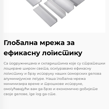
Глобална мрежа за
ефикасну логистику
Са подружницама и складиштима које су стратешки
лоциране широм света, осигуравамо ефикасну
логистику и брзу испоруку наших поморских делова
алуминијумске легуре. Наша глобална мрежа
минимизира време и трошкове испоруке,
омогућавајући вам да брзо и економично добијете
своје делове, где год да сте.