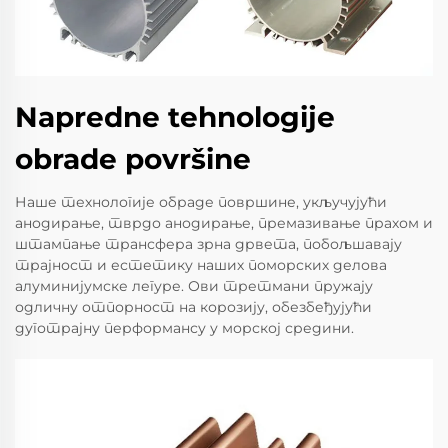
Napredne tehnologije
obrade površine
Наше технологије обраде површине, укључујући
анодирање, тврдо анодирање, премазивање прахом и
штампање трансфера зрна дрвета, побољшавају
трајност и естетику наших поморских делова
алуминијумске легуре. Ови третмани пружају
одличну отпорност на корозију, обезбеђујући
дуготрајну перформансу у морској средини.