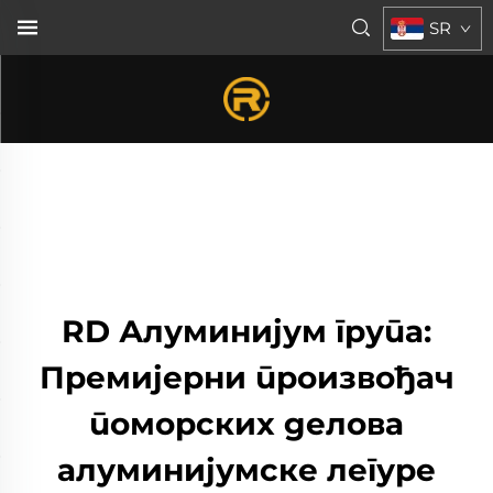
SR
RD Алуминијум група:
Премијерни произвођач
поморских делова
алуминијумске легуре