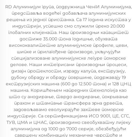
RD Алуминијум група, подружница ЧенгИ Алуминијума,
представља водећег добављача алуминијумских
решења из једног пристанка. Са 17 година искуства у
индустрији, успешно смо служили преко 20.000
глобалних клијената. Наш производњи капацитет
достиже 35.000 тона годишње, обухвата
висококвалитетне алуминијумске профиле, цеви,
шипке и прилагођене производе, укључујући
специјализоване алуминијумске легуре поморске
делове. Наши интегрисани производњи процеси,
дизајн протеклости, израду калупа, екструзију,
дубоку обраду и обраду површине, подржавају 19
екструзијских машина (600 до 12.500 тона) и 128 ЦНЦ
машина. Коришћењем напредних технологија као
што су анодирање, тврдо анодирање, покрывање
прахом и штампање трансфера зрна дрвета,
задовољавамо еволуирајуће захтеве поморске
индустрије. Са сертификацијама ИСО 9001, ЦЕ, СГС,
ТУВ, ЦМА и ЦНАС, производимо свеобухватну лијеку
алуминијума од 1000 до 7000 серије, обезбеђујући
савршену комбинацију механичке чврстоће и