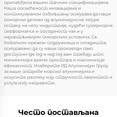
прилагођена вашим тачним спецификацијама.
Наша посвећеност иновацијама и
континуираном побољшању осигурава да наши
поморски делови од алуминијумске легуре
остану на челу индустрије, нудећи супериорне
перформансе и поузданост чак и у
најзахтљивијим поморским условима. Са
глобалном мрежом подружница и складишта,
осигуравамо да су наши производи лако
доступни где год и кад год вам требају, што
минимизира време простора и максимизује
ефикасност. Изаберите РД Алуминијум Групу
за ваше потребе морског алуминијума и
искусите разлику коју стручност, квалитет и
услуга могу направити.
Често постављана