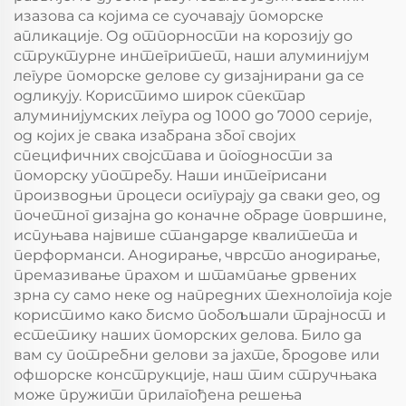
изазова са којима се суочавају поморске
апликације. Од отпорности на корозију до
структурне интегритет, наши алуминијум
легуре поморске делове су дизајнирани да се
одликују. Користимо широк спектар
алуминијумских легура од 1000 до 7000 серије,
од којих је свака изабрана због својих
специфичних својстава и погодности за
поморску употребу. Наши интегрисани
производњи процеси осигурају да сваки део, од
почетног дизајна до коначне обраде површине,
испуњава највише стандарде квалитета и
перформанси. Анодирање, чврсто анодирање,
премазивање прахом и штампање дрвених
зрна су само неке од напредних технологија које
користимо како бисмо побољшали трајност и
естетику наших поморских делова. Било да
вам су потребни делови за јахте, бродове или
офшорске конструкције, наш тим стручњака
може пружити прилагођена решења