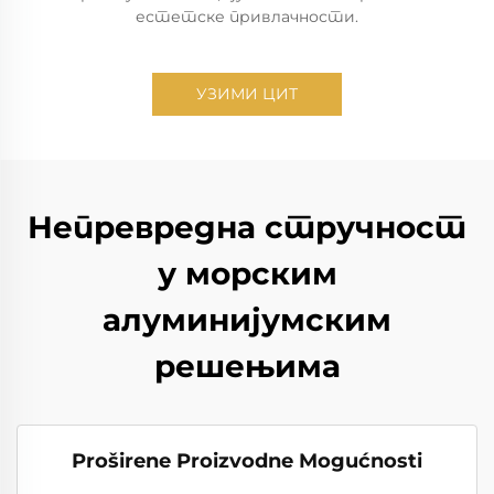
естетске привлачности.
УЗИМИ ЦИТ
Непревредна стручност
у морским
алуминијумским
решењима
Proširene Proizvodne Mogućnosti