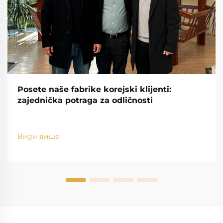
Posete naše fabrike korejski klijenti:
zajednička potraga za odličnosti
Види више