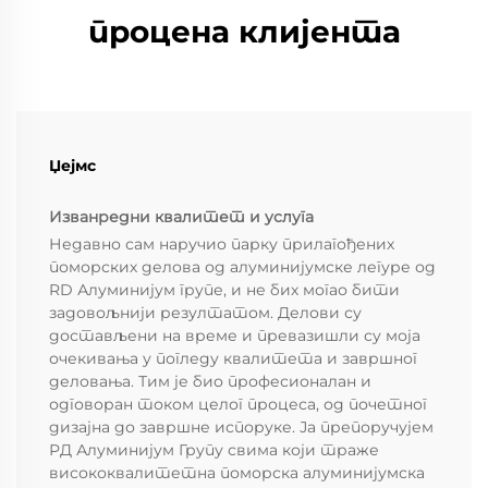
процена клијента
Џејмс
Изванредни квалитет и услуга
Недавно сам наручио парку прилагођених
поморских делова од алуминијумске легуре од
RD Алуминијум групе, и не бих могао бити
задовољнији резултатом. Делови су
достављени на време и превазишли су моја
очекивања у погледу квалитета и завршног
деловања. Тим је био професионалан и
одговоран током целог процеса, од почетног
дизајна до завршне испоруке. Ја препоручујем
РД Алуминијум Групу свима који траже
висококвалитетна поморска алуминијумска