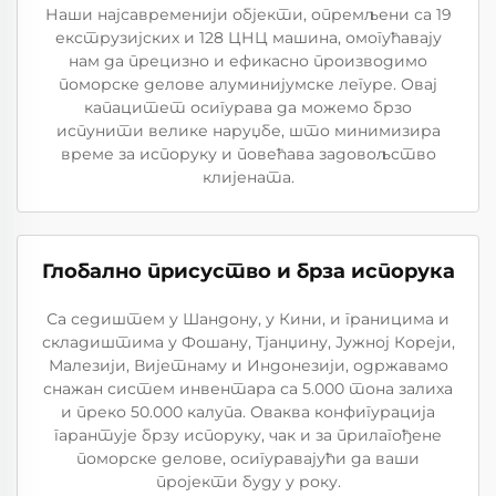
Наши најсавременији објекти, опремљени са 19
екструзијских и 128 ЦНЦ машина, омогућавају
нам да прецизно и ефикасно производимо
поморске делове алуминијумске легуре. Овај
капацитет осигурава да можемо брзо
испунити велике наруџбе, што минимизира
време за испоруку и повећава задовољство
клијената.
Глобално присуство и брза испорука
Са седиштем у Шандону, у Кини, и границима и
складиштима у Фошану, Тјанџину, Јужној Кореји,
Малезији, Вијетнаму и Индонезији, одржавамо
снажан систем инвентара са 5.000 тона залиха
и преко 50.000 калупа. Оваква конфигурација
гарантује брзу испоруку, чак и за прилагођене
поморске делове, осигуравајући да ваши
пројекти буду у року.