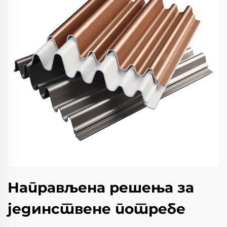
Направљена решења за
јединствене потребе