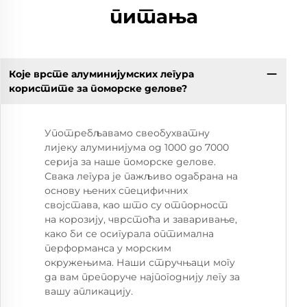
питања
Које врсте алуминијумских легура
користите за поморске делове?
Употребљавамо свеобухватну
лијеку алуминијума од 1000 до 7000
серија за наше поморске делове.
Свака легура је пажљиво одабрана на
основу њених специфичних
својстава, као што су отпорност
на корозију, чврстоћа и заваривање,
како би се осигурала оптимална
перформанса у морским
окружењима. Наши стручњаци могу
да вам препоруче најпогоднију легу за
вашу апликацију.