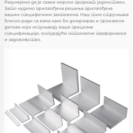
Разумејемо да је сваки морски пројекат јединствен.
Зато нудимо прилагођена решења прилагођена
вашим специфичним захтевима. Наш тим стручњака
блиско ради са вама како би дизајнирао и произвели
делове који испуњавају ваше прецизне
спецификације, осигурајући оптималне перформансе
и задовољство.