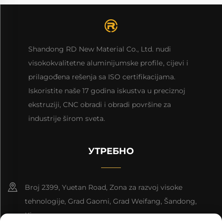
Shandong RD New Material Co., Ltd. nudi
visokokvalitetne aluminijumske profilе, cijevi i
prilagođena rešenja sa ISO certifikacijama.
Iskoristite naše 17 godina iskustva u preciznoj
ekstruziji, CNC obradi i obradi površine za
industrije širom sveta.
УТРЕБНО
Broj 2399, Yuetan Road, Zona za razvoj visoke
tehnologije, Grad Gaomi, Grad Weifang, Šandong,
Kina.