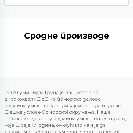
Сродне производе
RD Алуминијум Група је ваш извор за
висококвалитетне поморске делове
алуминијумске легуре, дизајниране да издрже
тешке услове поморског окружења. Наше
велико искуство у алуминијумској индустрији,
које траје 17 година, омогућило нам је да
развијемо дубоко разумевање јединствених