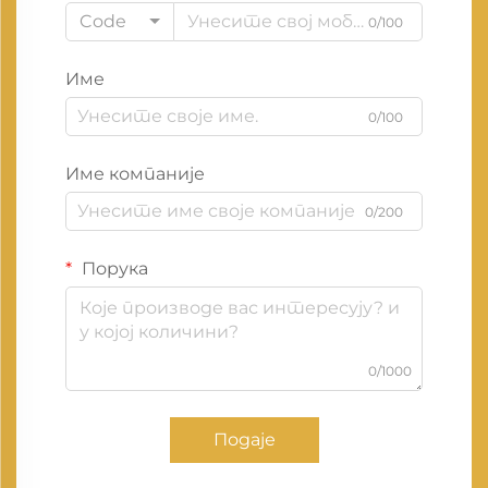
Code
0/100
Име
0/100
Име компаније
0/200
Порука
0/1000
Подаје