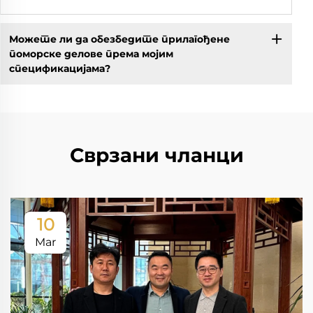
Можете ли да обезбедите прилагођене
поморске делове према мојим
спецификацијама?
Сврзани чланци
10
Mar