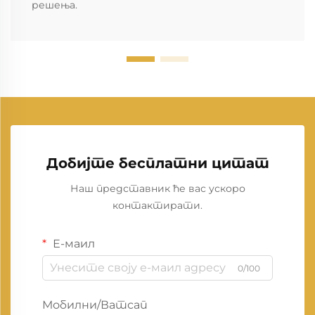
решења.
Добијте бесплатни цитат
Наш представник ће вас ускоро
контактирати.
Е-маил
0/100
Мобилни/Ватсап