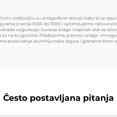
nim vodljivošću su prilagođene razvoju kako bi se ispunil
legurama iz serija 1000 do 7000 i optimizujemo njihove p
 obrade osiguravaju čuvanje snage i trajnosti dok se ist
to su na krugovima i hlađaocima, prenosu snage i mnogom
ma proizvodnje aluminijumske legure i granama širom s
Često postavljana pitanja