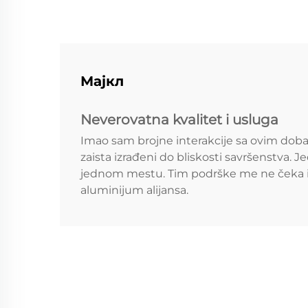
Мајкл
Neverovatna kvalitet i usluga
Imao sam brojne interakcije sa ovim doba
zaista izrađeni do bliskosti savršenstva. 
jednom mestu. Tim podrške me ne čeka i br
aluminijum alijansa.