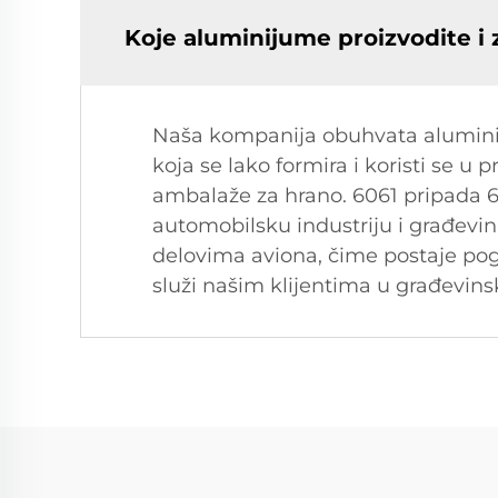
Koje aluminijume proizvodite i z
Naša kompanija obuhvata aluminiju
koja se lako formira i koristi se u
ambalaže za hrano. 6061 pripada 60
automobilsku industriju i građevina
delovima aviona, čime postaje pog
služi našim klijentima u građevinsk