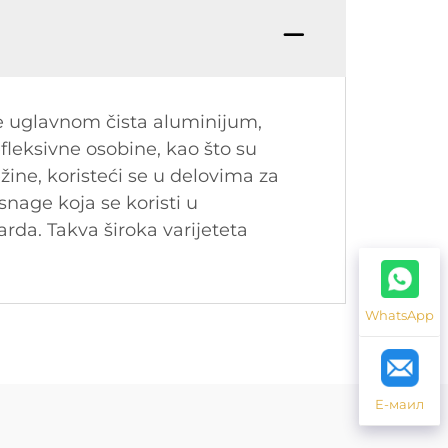
e uglavnom čista aluminijum,
efleksivne osobine, kao što su
ine, koristeći se u delovima za
snage koja se koristi u
da. Takva široka varijeteta
WhatsApp
Е-маил