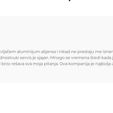
vljačem aluminijum alijansa i nikad ne prestaju me iznen
Jednostruki servis je sjajan. Mnogo se vremena štedi kad
zo rešava sva moja pitanja. Ova kompanija je najbolja z