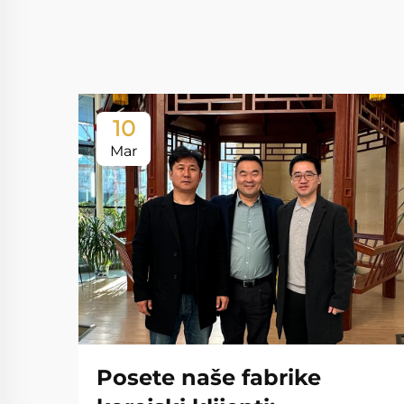
10
Mar
Posete naše fabrike