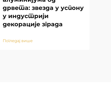
дрвета: звезда у успону
ст
у индустрији
тр
декорације зграда
Пог
Погледај више