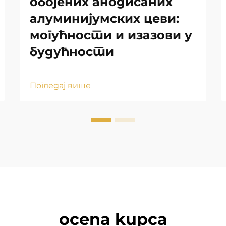
обојених анодисаних
алуминијумских цеви:
могућности и изазови у
будућности
Погледај више
ocena kupca