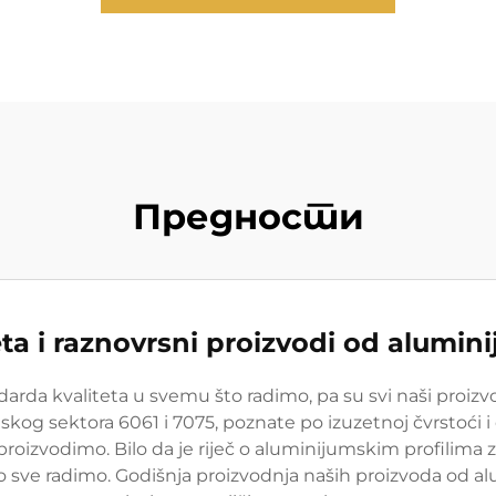
Предности
eta i raznovrsni proizvodi od alumin
rda kvaliteta u svemu što radimo, pa su svi naši proizvod
skog sektora 6061 i 7075, poznate po izuzetnoj čvrstoći i
oizvodimo. Bilo da je riječ o aluminijumskim profilima z
o sve radimo. Godišnja proizvodnja naših proizvoda od al