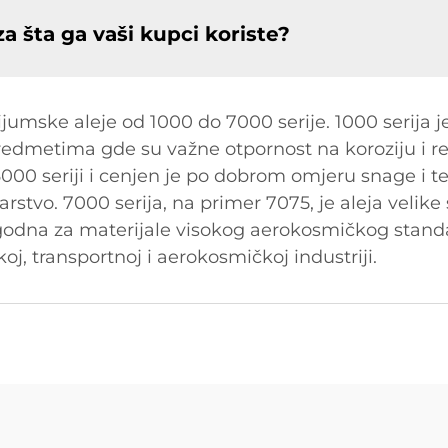
a šta ga vaši kupci koriste?
mske aleje od 1000 do 7000 serije. 1000 serija j
 predmetima gde su važne otpornost na koroziju i r
00 seriji i cenjen je po dobrom omjeru snage i tež
rstvo. 7000 serija, na primer 7075, je aleja velike 
odna za materijale visokog aerokosmičkog standar
oj, transportnoj i aerokosmičkoj industriji.