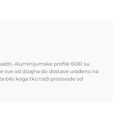
aditi. Aluminijumske profile 6061 su
a je sve od dizajna do dostave urađeno na
a bilo koga tko traži proizvode od