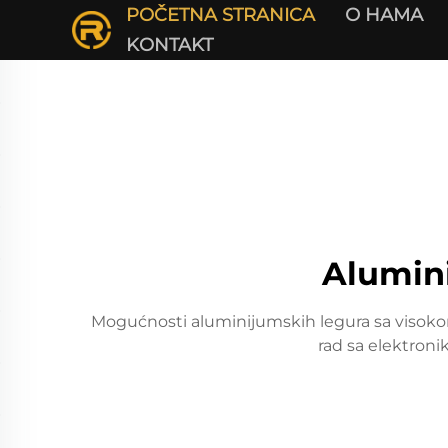
POČETNA STRANICA
О НАМА
KONTAKT
Alumini
Mogućnosti aluminijumskih legura sa visokom
rad sa elektroni