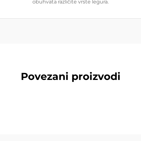
obuhvata različite vrste legura.
Povezani proizvodi