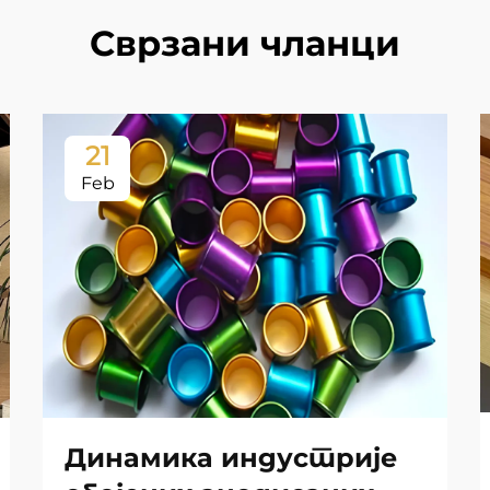
Сврзани чланци
21
Feb
Динамика индустрије