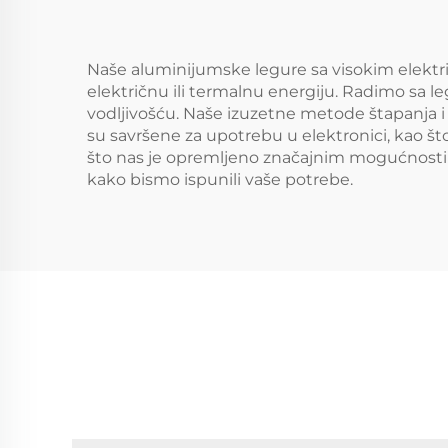
Naše aluminijumske legure sa visokim električ
električnu ili termalnu energiju. Radimo sa 
vodljivošću. Naše izuzetne metode štapanja i
su savršene za upotrebu u elektronici, kao š
što nas je opremljeno značajnim mogućnosti
kako bismo ispunili vaše potrebe.