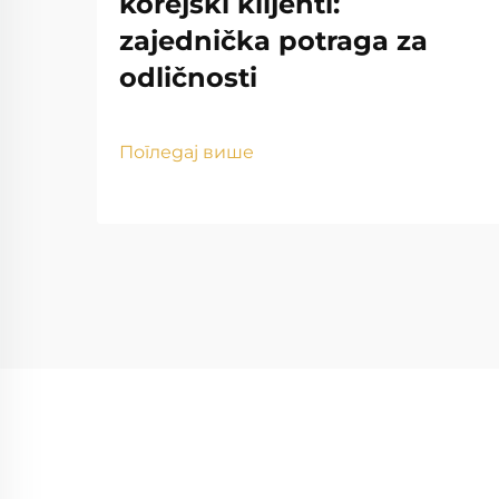
korejski klijenti:
zajednička potraga za
odličnosti
Погледај више