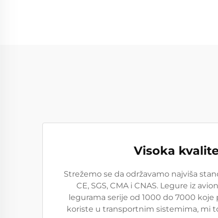
Visoka kvalit
Strežemo se da održavamo najviša standa
CE, SGS, CMA i CNAS. Legure iz avion
legurama serije od 1000 do 7000 koje pr
koriste u transportnim sistemima, mi t