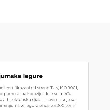
ijumske legure
i certifikovani od strane TUV, ISO 9001,
 otpornosti na koroziju, dele se među
a arhitektonsku djela ili cevima koje se
uminijumske legure iznosi 35.000 tona i