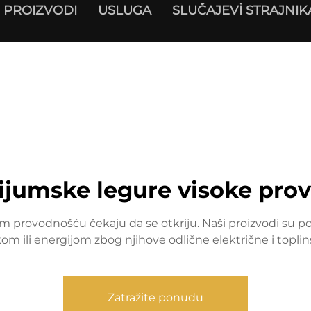
PROIZVODI
USLUGA
SLUČAJEVİ STRAJNIK
jumske legure visoke pro
 provodnošću čekaju da se otkriju. Naši proizvodi su po
kom ili energijom zbog njihove odlične električne i topli
Zatražite ponudu