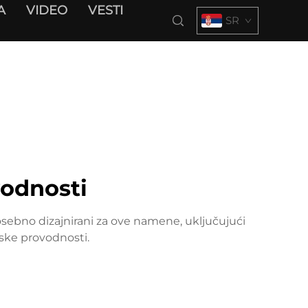
A
VIDEO
VESTI
SR
vodnosti
sebno dizajnirani za ove namene, uključujući
nske provodnosti.