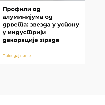
Профили од
Ал
алуминијума од
ин
дрвета: звезда у успону
ст
у индустрији
тр
декорације зграда
Пог
Погледај више