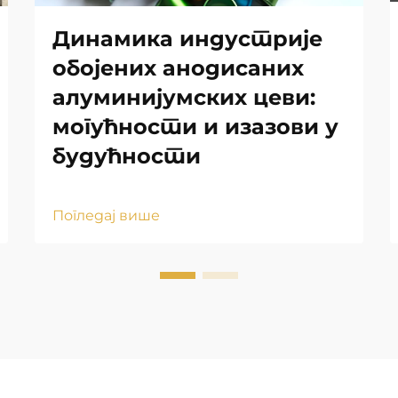
Динамика индустрије
обојених анодисаних
алуминијумских цеви:
могућности и изазови у
будућности
Погледај више