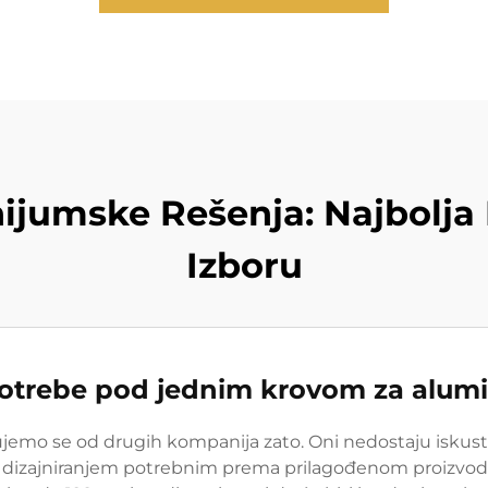
ijumske Rešenja: Najbolja
Izboru
otrebe pod jednim krovom za alum
ikujemo se od drugih kompanija zato. Oni nedostaju iskus
, dizajniranjem potrebnim prema prilagođenom proizvodu