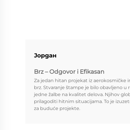
Јордан
Brz – Odgovor i Efikasan
Za jedan hitan projekat iz aerokosmičke 
brz. Stvaranje štampe je bilo obavljeno u r
jedne žalbe na kvalitet delova. Njihov gl
prilagoditi hitnim situacijama. To je izuz
za buduće projekte.