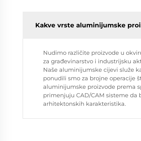
Kakve vrste aluminijumske pro
Nudimo različite proizvode u okvir
za građevinarstvo i industrijsku ak
Naše aluminijumske cijevi služe ka
ponudili smo za brojne operacije š
aluminijumske proizvode prema spec
primenjuju CAD/CAM sisteme da bi
arhitektonskih karakteristika.