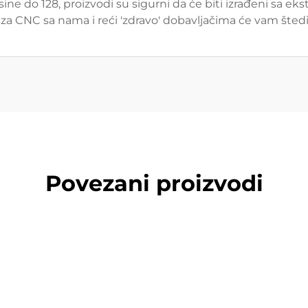
ine do 128, proizvodi su sigurni da će biti izrađeni sa 
za CNC sa nama i reći 'zdravo' dobavljačima će vam štedi
Povezani proizvodi