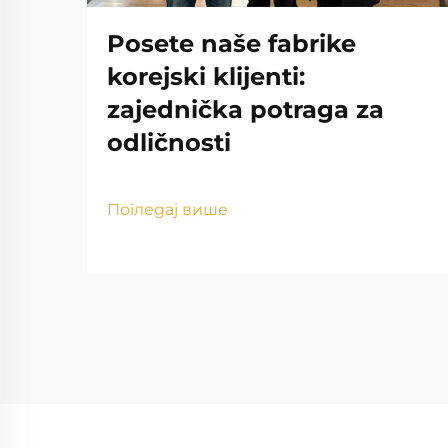
Posete naše fabrike
korejski klijenti:
zajednička potraga za
odličnosti
Погледај више