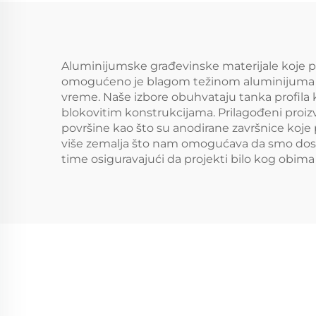
Aluminijumske građevinske materijale koje 
omogućeno je blagom težinom aluminijuma kao 
vreme. Naše izbore obuhvataju tanka profila ko
blokovitim konstrukcijama. Prilagođeni proi
površine kao što su anodirane završnice koje 
više zemalja što nam omogućava da smo dostu
time osiguravajući da projekti bilo kog obim