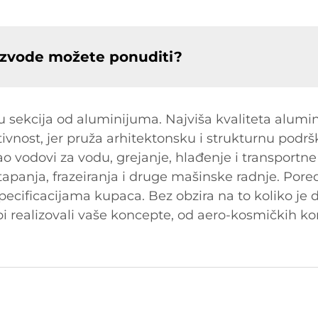
izvode možete ponuditi?
u sekcija od aluminijuma. Najviša kvaliteta alumin
tivnost, jer pruža arhitektonsku i strukturnu podrš
o vodovi za vodu, grejanje, hlađenje i transportne
tapanja, frazeiranja i druge mašinske radnje. Pore
ificacijama kupaca. Bez obzira na to koliko je diz
 realizovali vaše koncepte, od aero-kosmičkih k