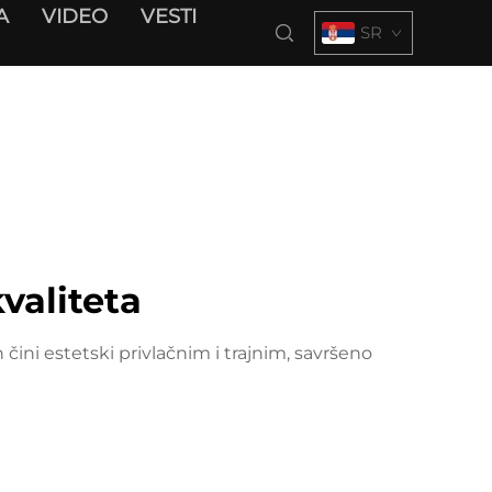
A
VIDEO
VESTI
SR
valiteta
čini estetski privlačnim i trajnim, savršeno