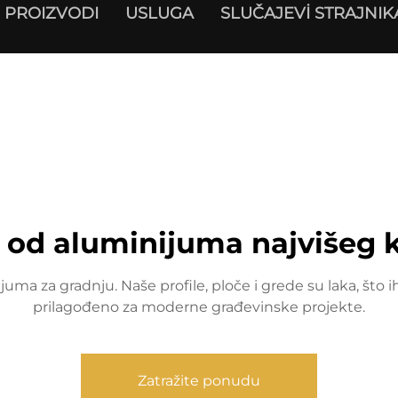
PROIZVODI
USLUGA
SLUČAJEVİ STRAJNIK
 od aluminijuma najvišeg k
a za gradnju. Naše profile, ploče i grede su laka, što ih 
prilagođeno za moderne građevinske projekte.
Zatražite ponudu