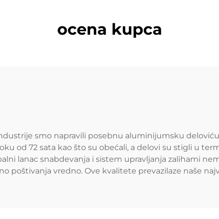
ocena kupca
industrije smo napravili posebnu aluminijumsku deloviću.
oku od 72 sata kao što su obećali, a delovi su stigli u term
obalni lanac snabdevanja i sistem upravljanja zalihami ne
etno poštivanja vredno. Ove kvalitete prevazilaze naše naj