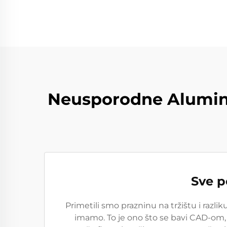
Neusporodne Alumin
Sve p
Primetili smo prazninu na tržištu i razl
imamo. To je ono što se bavi CAD-om