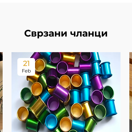
Сврзани чланци
21
Feb