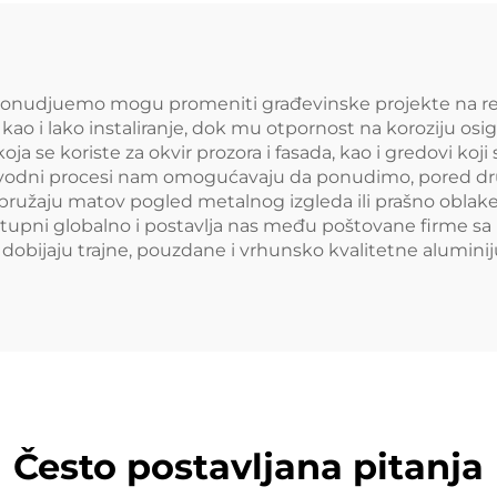
ponudjuemo mogu promeniti građevinske projekte na re
i lako instaliranje, dok mu otpornost na koroziju osig
ja se koriste za okvir prozora i fasada, kao i gredovi koj
zvodni procesi nam omogućavaju da ponudimo, pored dru
pružaju matov pogled metalnog izgleda ili prašno oblake 
pni globalno i postavlja nas među poštovane firme sa 
a dobijaju trajne, pouzdane i vrhunsko kvalitetne alumin
Često postavljana pitanja