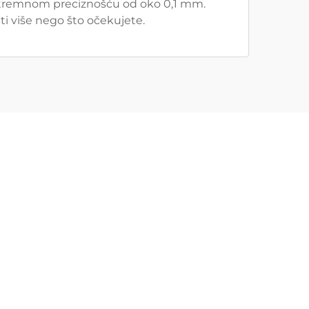
ekstremnom preciznošću od oko 0,1 mm.
ti više nego što očekujete.