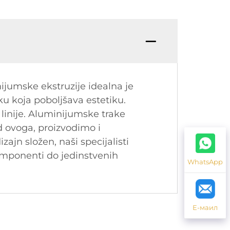
ijumske ekstruzije idealna je
ku koja poboljšava estetiku.
 linije. Aluminijumske trake
d ovoga, proizvodimo i
ajn složen, naši specijalisti
omponenti do jedinstvenih
WhatsApp
Е-маил