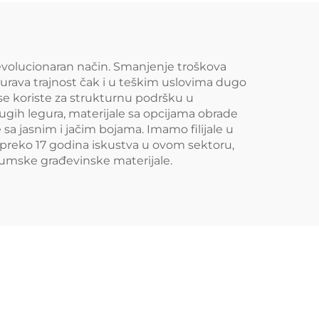
volucionaran način. Smanjenje troškova
urava trajnost čak i u teškim uslovima dugo
i se koriste za strukturnu podršku u
gih legura, materijale sa opcijama obrade
sa jasnim i jačim bojama. Imamo filijale u
preko 17 godina iskustva u ovom sektoru,
ijumske građevinske materijale.