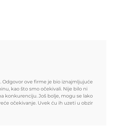
 Odgovor ove firme je bio iznajmljujuće
inu, kao što smo očekivali. Nije bilo ni
ma konkurenciju. Još bolje, mogu se lako
veće očekivanje. Uvek ću ih uzeti u obzir