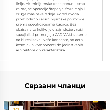
linije. Aluminijumske trake ponudili smo
za brojne operacije štapanja, frazeiranja i
druge mašinske radnje. Pored ovoga,
proizvodimo i aluminijumske proizvode
prema specificacijama kupaca. Bez
obzira na to koliko je dizajn složen, naši
specijalisti primenjuju CAD/CAM sisteme
da bi realizovali vaše koncepte, od aero-
kosmičkih komponenti do jedinstvenih
arhitektonskih karakteristika.
Сврзани чланци