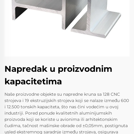
Napredak u proizvodnim
kapacitetima
Naše proizvodne objekte su napredne kruna sa 128 CNC
strojeva i 19 ekstruzijskih strojeva koji se nalaze između 600
i 12.500 tonskih kapaciteta, što nas čini vodećim u ovoj
industriji. Pored ponude kvalitetnih aluminijumskih
proizvoda koji se koriste u avionima ili arhitektonskim
čudima, tačnost mašinske obrade od ±0,05mm, postignuta
usled ekstremnog saradnje između strojeva, osigurava