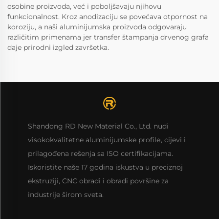
osobine proizvoda, već i poboljšavaju njihovu
funkcionalnost. Kroz anodizaciju se povećava otpornost na
koroziju, a naši aluminijumska proizvoda odgovaraju
različitim primenama jer transfer štampanja drvenog grafa
daje prirodni izgled završetka.
Shandong RD New Material Co., Ltd. nudi
visokokvalitetne aluminijumske profilе, cijevi i
prilagođena rešenja sa ISO certifikacijama.
Iskoristite naše 17 godina iskustva u preciznoj
ekstruziji, CNC obradi i obradi površine za
industrije širom sveta.