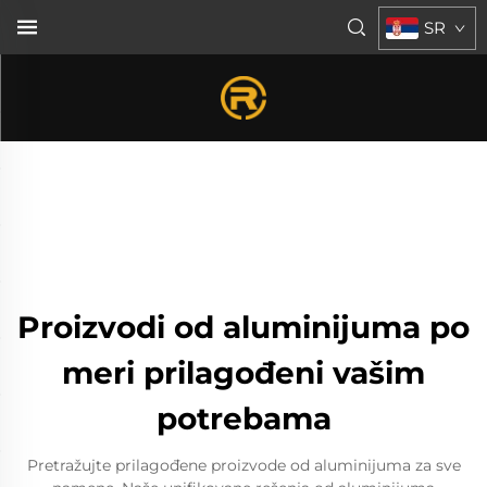
SR
Proizvodi od aluminijuma po
meri prilagođeni vašim
potrebama
Pretražujte prilagođene proizvode od aluminijuma za sve