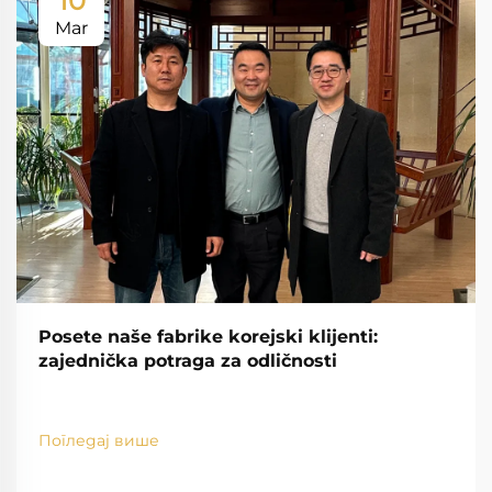
10
Mar
Posete naše fabrike korejski klijenti:
zajednička potraga za odličnosti
Погледај више