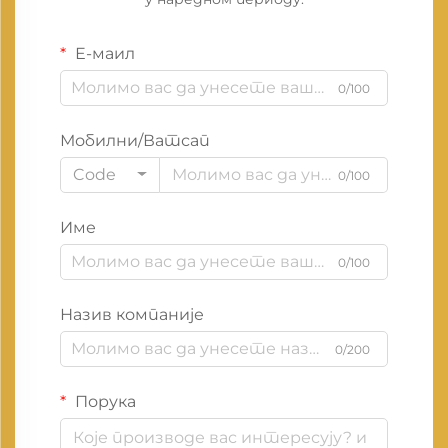
Е-маил
0/100
Мобилни/Ватсап
Code
0/100
Име
0/100
Назив компаније
0/200
Порука