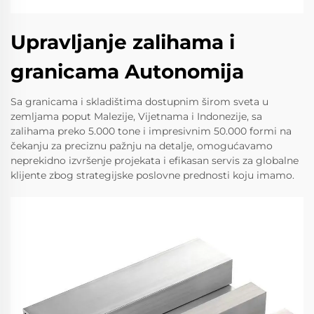
Upravljanje zalihama i
granicama Autonomija
Sa granicama i skladištima dostupnim širom sveta u
zemljama poput Malezije, Vijetnama i Indonezije, sa
zalihama preko 5.000 tone i impresivnim 50.000 formi na
čekanju za preciznu pažnju na detalje, omogućavamo
neprekidno izvršenje projekata i efikasan servis za globalne
klijente zbog strategijske poslovne prednosti koju imamo.