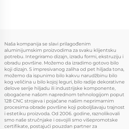
Naša kompanija se slavi prilagođenim
aluminijumskim proizvodima za svaku klijentsku
potrebu. Integriramo dizajn, izradu formi, ekstruziju i
obradu površine. Možemo da izradimo gotovo bilo
koji dizajn. S impresivanog zaliha od pet hiljada tona,
možemo da ispunimo bilo kakvu narudžbinu bilo
kog veličina u bilo kojoj leguri, bilo radije dekorativne
delove serije hiljadu ili industrijske komponente,
obogaćene našom naprednom tehnologijom poput
128 CNC strojeva i pojačane našim neprimarnim
procesima obrade površine koji poboljšavaju trajnost
i estetiku proizvoda. Od 2006. godine, raznolikovali
smo naše stručnjake i osvojili smo višepromotske
certifikate, postajući pouzdan partner za