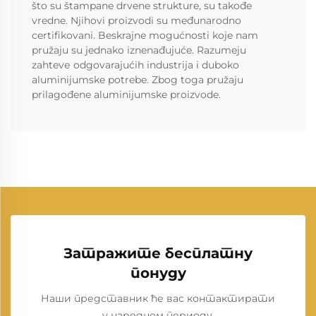
što su štampane drvene strukture, su takođe
vredne. Njihovi proizvodi su međunarodno
certifikovani. Beskrajne mogućnosti koje nam
pružaju su jednako iznenađujuće. Razumeju
zahtevе odgovarajućih industrija i duboko
aluminijumske potrebe. Zbog toga pružaju
prilagođene aluminijumske proizvode.
Затражите бесплатну
понуду
Наши представник ће вас контактирати
у наредном периоду.