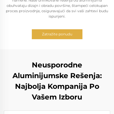
namene. Naše unifikovane rešenja od aluminijuma
obuhvataju dizajn i obradu površine, štampeći celokupan
proces proizvodnje, osiguravajući da svi vaši zahtevi budu
ispunjeni.
Zatražite ponudu
Neusporodne
Aluminijumske Rešenja:
Najbolja Kompanija Po
Vašem Izboru