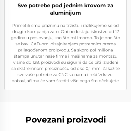
Sve potrebe pod jednim krovom za
aluminijum
Primetili smo prazninu na tržištu i razlikujemo se od
drugih kompanija zato. Oni nedostaju iskustvo od 17
godina u poslovanju, kao što mi imamo. To je ono što
se bavi CAD-om, dizajniranjem potrebnim prema
prilagođenom proizvodu. Sa skoro pol miliona
štampa unutar naše firme i mašinama za montažu
visine do 128, proizvodi su sigurni da će biti izrađeni
sa ekstremnom preciznošću od oko 0,1 mm. Zakažite
sve vaše potrebe za CNC sa nama i reći 'zdravo'
dobavljačima će vam štediti više nego što očekujete.
Povezani proizvodi