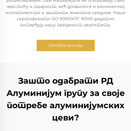
рециклирањем. Ови материјали не осигуравају само
чврстоћу и трајност, већ доприносе и економичној
исплативости и заштити животне средине. Наши
сертификати ISO 9001/IATF 16949 додатно
потврђују нашу преданост квалитету.
Zatražite ponudu
Зашто одабрати РД
Алуминијум групу за своје
потребе алуминијумских
цеви?