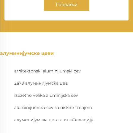
Пошаљи
алуминијумске цеви
arhitektonski aluminijumski cev
2a70 алуминијумска цев
izuzetno velika aluminijska cev
aluminijumska cev sa niskim trenjem
алуминијумска цев за инсталацију