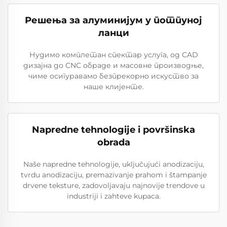
Решења за алуминијум у потпуној
ланци
Нудимо комплетан спектар услуга, од CAD
дизајна до CNC обраде и масовне производње,
чиме осигуравамо безпрекорно искуство за
наше клијенте.
Napredne tehnologije i površinska
obrada
Naše napredne tehnologije, uključujući anodizaciju,
tvrdu anodizaciju, premazivanje prahom i štampanje
drvene teksture, zadovoljavaju najnovije trendove u
industriji i zahteve kupaca.