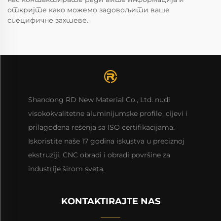
откријте како можемо задовољити ваше
специфичне захтеве.
Shandong RD New Material Co., Ltd. nudi
visokokvalitetne aluminijumske profilе, cijevi i
prilagođena rešenja sa ISO certifikacijama.
Iskoristite naše 17 godina iskustva u preciznoj
ekstruziji, CNC obradi i obradi površine za
industrije širom sveta.
KONTAKTIRAJTE NAS