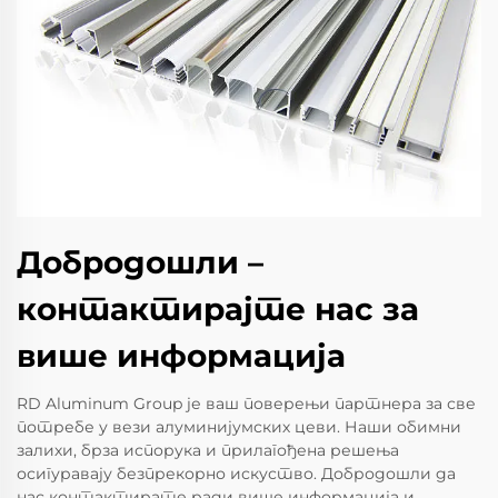
Добродошли –
контактирајте нас за
више информација
RD Aluminum Group је ваш поверењи партнера за све
потребе у вези алуминијумских цеви. Наши обимни
залихи, брза испорука и прилагођена решења
осигуравају безпрекорно искуство. Добродошли да
нас контактирате ради више информација и