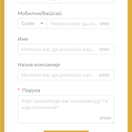
Мобилни/Ватсап
Code
0/100
Име
0/100
Назив компаније
0/200
Порука
0/1000