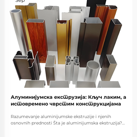
Sep
Алуминијумска екструзија: Кључ лаким, а
истовремено чврстим конструкцијама
Razumevanje aluminijumske ekstruzije i njenih
osnovnih prednosti Šta je aluminijumska ekstruzija?
Osnove procesa Proces aluminijumske ekstruzije
podrazumeva oblikovanje sirovog aluminijuma u