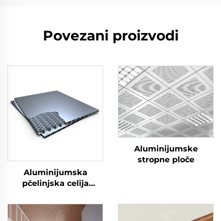
Povezani proizvodi
Aluminijumske
stropne ploče
Aluminijumska
pčelinjska celija
stropnog panela