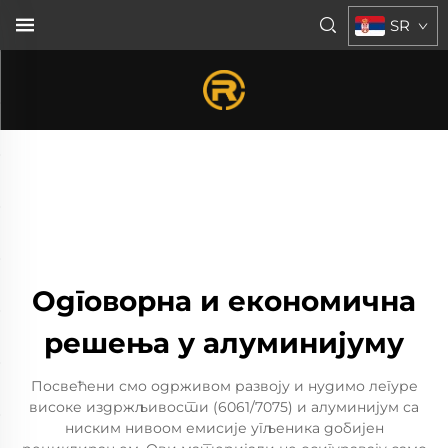
SR
Одговорна и економична
решења у алуминијуму
Посвећени смо одрживом развоју и нудимо легуре
високе издржљивости (6061/7075) и алуминијум са
ниским нивоом емисије угљеника добијен