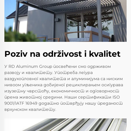
Poziv na održivost i kvalitet
У RD Aluminum Group посвећени смо одрживом
развоју и квалитету. Употреба легура
ваздухопловног квалитета и алуминијума са ниским
нивоом угљеника добијеног рециклирањем осигурава
изузетну чврстоћу, економичност и одговорност
према животној средини. Наши сертификати ISO
9001/IATF 16949 додатно потврђују нашу преданост
врхунском квалитету.