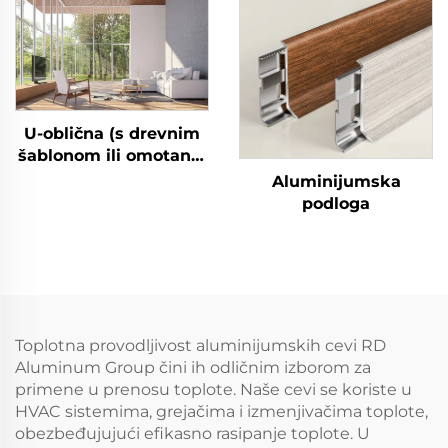
U-oblična (s drevnim
šablonom ili omotana)
aluminijumska cev
Aluminijumska
podloga
Toplotna provodljivost aluminijumskih cevi RD
Aluminum Group čini ih odličnim izborom za
primene u prenosu toplote. Naše cevi se koriste u
HVAC sistemima, grejačima i izmenjivačima toplote,
obezbeđujujući efikasno rasipanje toplote. U