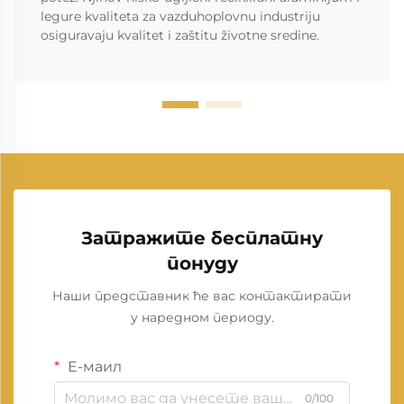
legure kvaliteta za vazduhoplovnu industriju
osiguravaju kvalitet i zaštitu životne sredine.
Затражите бесплатну
понуду
Наши представник ће вас контактирати
у наредном периоду.
Е-маил
0/100