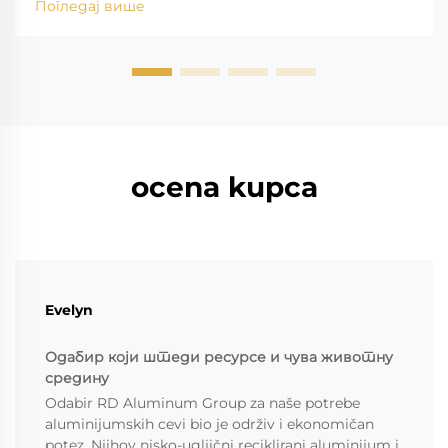
Погледај више
različite složene forme potiskivanjem vrućih biljeta
kroz...
ocena kupca
Evelyn
Одабир који штеди ресурсе и чува животну
средину
Odabir RD Aluminum Group za naše potrebe
aluminijumskih cevi bio je održiv i ekonomičan
potez. Njihov nisko-ugljični reciklirani aluminijum i