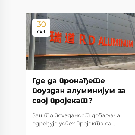
30
Oct
Где да пронађете
поуздан алуминијум за
свој пројекат?
Зашто поузданост добаљача
одређује успех пројекта са
алуминијумом Како избор