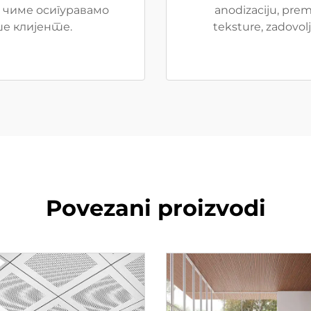
 чиме осигуравамо
anodizaciju, pre
е клијенте.
teksture, zadovolj
Povezani proizvodi