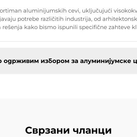
timan aluminijumskih cevi, uključujući visokokval
javaju potrebe različitih industrija, od arhitektons
ešenja kako bismo ispunili specifične zahteve kl
 одрживим избором за алуминијумске 
Сврзани чланци