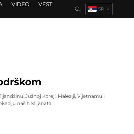
A
VIDEO
VESTI
SR
podrškom
andžinu, Južnoj Koreji, Maleziji, Vijetnamu i
kaciju naših klijenata.