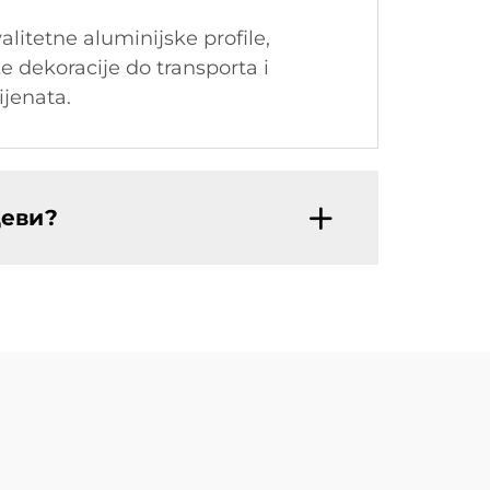
itetne aluminijske profile,
ke dekoracije do transporta i
ijenata.
цеви?