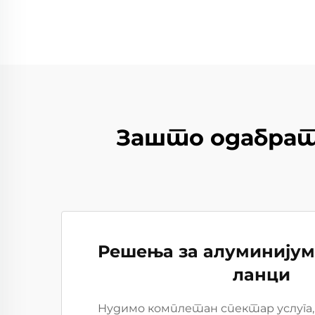
Зашто одабрати
Решења за алуминијум
ланци
Нудимо комплетан спектар услуга, 