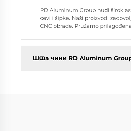
RD Aluminum Group nudi širok asor
cevi i šipke. Naši proizvodi zadovol
CNC obrade. Pružamo prilagođena r
Шта чини RD Aluminum Group