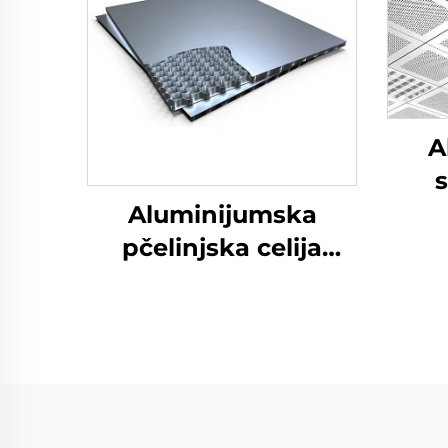
A
Aluminijumska
pčelinjska celija
stropnog panela