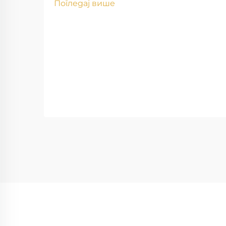
Погледај више
добаљача утиче на квалитет
алуминијума и резултате
пројекта Када компаније одаберу
погрешне добаљаче, често дође
до проблема са материјалима у
пројектима са алуминијумом. Ако
се погледа назад...