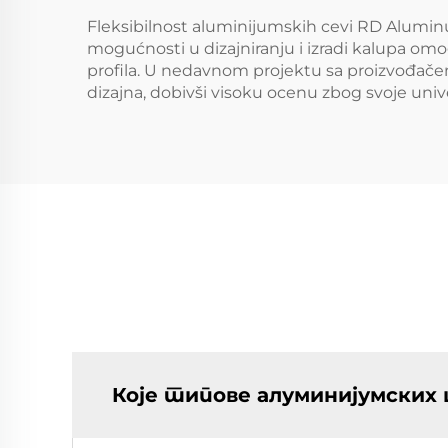
Fleksibilnost aluminijumskih cevi RD Alumin
mogućnosti u dizajniranju i izradi kalupa omo
profila. U nedavnom projektu sa proizvođač
dizajna, dobivši visoku ocenu zbog svoje univ
Које типове алуминијумских 