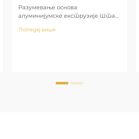
Разумевање основа
алуминијумске екструзије Шта
је алуминијумска екструзија?
Погледај више
Процес екструзије алуминијума
узима сирове алуминијумске
легуре и обликује их у дуге,
континуиране профиле са
одређеним попречним
пресецима. Када се слитци
загревају између око...