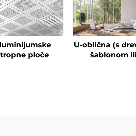
luminijumske
U-oblična (s dr
stropne ploče
šablonom il
omotana)
aluminijumska