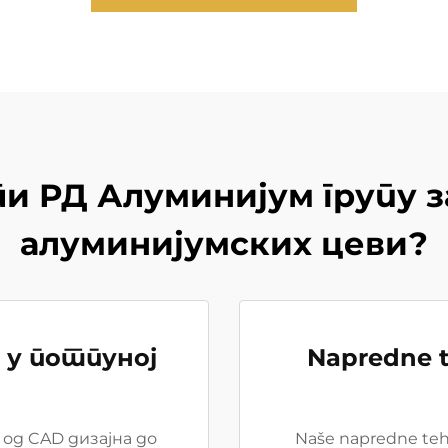
 РД Алуминијум групу з
алуминијумских цеви?
 у потпуној
Napredne t
од CAD дизајна до
Naše napredne tehno