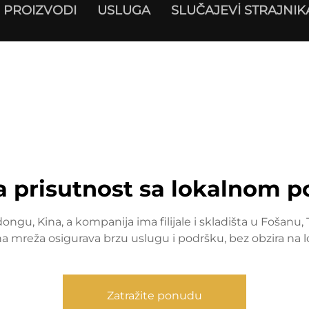
PROIZVODI
USLUGA
SLUČAJEVİ STRAJNIK
a prisutnost sa lokalnom 
, Kina, a kompanija ima filijale i skladišta u Fošanu, Tij
a mreža osigurava brzu uslugu i podršku, bez obzira na lo
Zatražite ponudu