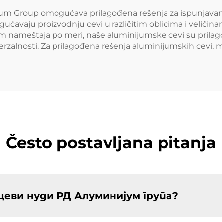
um Group omogućava prilagođena rešenja za ispunjavanj
gućavaju proizvodnju cevi u različitim oblicima i veličin
em nameštaja po meri, naše aluminijumske cevi su pril
erzalnosti. Za prilagođena rešenja aluminijumskih cevi, 
Često postavljana pitanja
цеви нуди РД Алуминијум група?