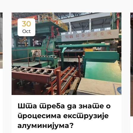
30
Oct
Шта треба да знате о
процесима екструзије
алуминијума?