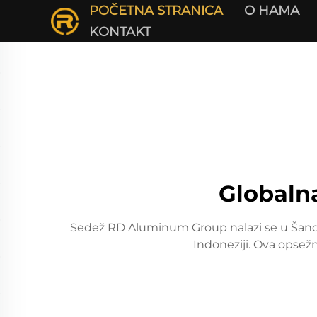
POČETNA STRANICA
О НАМА
KONTAKT
Globaln
Sedež RD Aluminum Group nalazi se u Šandongu
Indoneziji. Ova opsežn