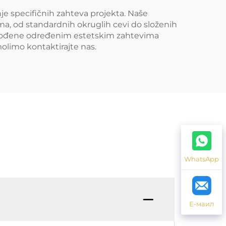
e specifičnih zahteva projekta. Naše
ama, od standardnih okruglih cevi do složenih
agođene određenim estetskim zahtevima
molimo kontaktirajte nas.
WhatsApp
Е-маил