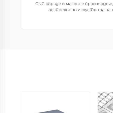
CNC обраде и масовне производње,
безпрекорно искуство за наш