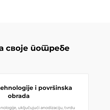
а своје потребе
ehnologije i površinska
obrada
logije, uključujući anodizaciju, tvrdu