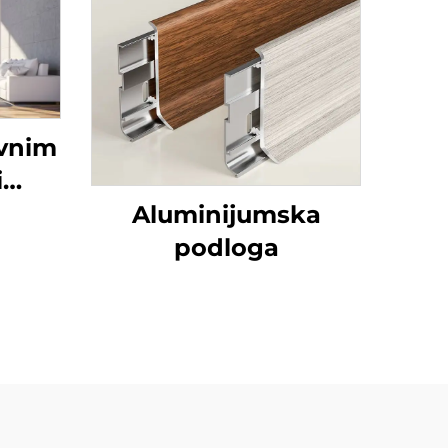
evnim
i
Aluminijumska
 cev
podloga