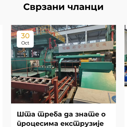
Сврзани чланци
30
Oct
Шта треба да знате о
процесима екструзије