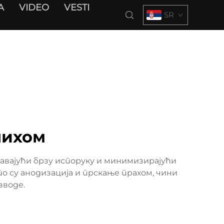
A
VIDEO
VESTI
SR
лихом
ћавајући брзу испоруку и минимизирајући
 су анодизација и прскање прахом, чини
зводе.