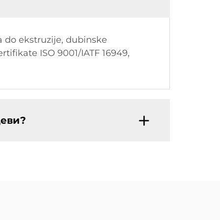
a do ekstruzije, dubinske
rtifikate ISO 9001/IATF 16949,
цеви?