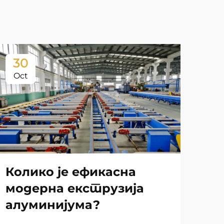
30
3
Oct
Oc
Колико је ефикасна
модерна екструзија
алуминијума?