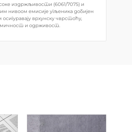
соке издржљивости (6061/7075) и
ким нивоом емисије угљеника добијен
осигуравају врхунску чврстоћу,
мичност и одрживост.