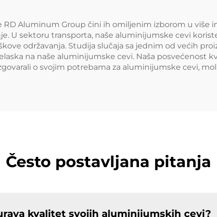
 RD Aluminum Group čini ih omiljenim izborom u više ind
e. U sektoru transporta, naše aluminijumske cevi koriste
oškove održavanja. Studija slučaja sa jednim od većih pr
relaska na naše aluminijumske cevi. Naša posvećenost kv
azgovarali o svojim potrebama za aluminijumske cevi, mol
Često postavljana pitanja
va kvalitet svojih aluminijumskih cevi?