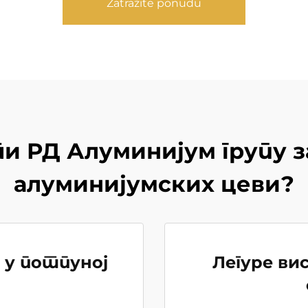
Zatražite ponudu
 РД Алуминијум групу з
алуминијумских цеви?
 у потпуној
Легуре ви