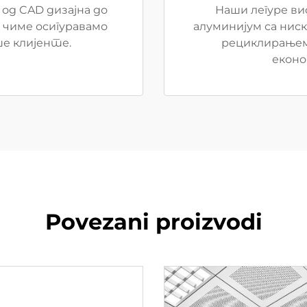
од CAD дизајна до
Наши легуре ви
 чиме осигуравамо
алуминијум са нис
е клијенте.
рециклирањем 
еконо
Povezani proizvodi