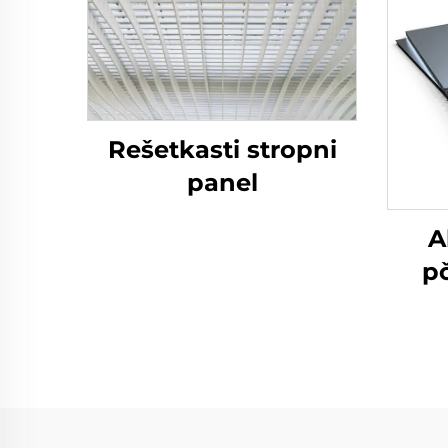
Rešetkasti stropni
panel
A
pč
st