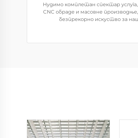
Нудимо комплетан спектар услуга, 
CNC обраде и масовне производње,
безпрекорно искуство за наш