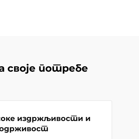
а своје потребе
соке издржљивости и
одрживост