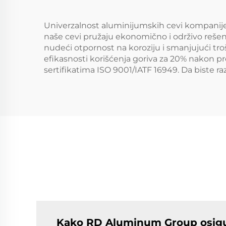
Univerzalnost aluminijumskih cevi kompanije
naše cevi pružaju ekonomično i održivo rešenj
nudeći otpornost na koroziju i smanjujući tr
efikasnosti korišćenja goriva za 20% nakon p
sertifikatima ISO 9001/IATF 16949. Da biste r
Kako RD Aluminum Group osigura