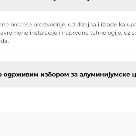
ane procese proizvodnje, od dizajna i izrade kalup
avremene instalacije i napredne tehnologije, uz se
oda.
 одрживим избором за алуминијумске 