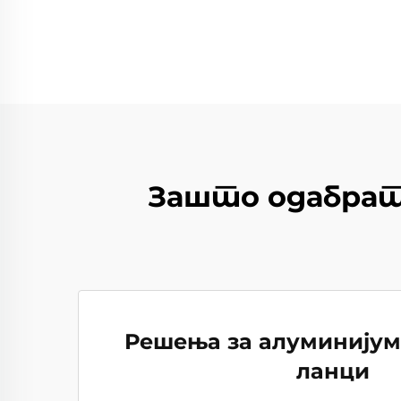
Зашто одабрати
Решења за алуминијум
ланци