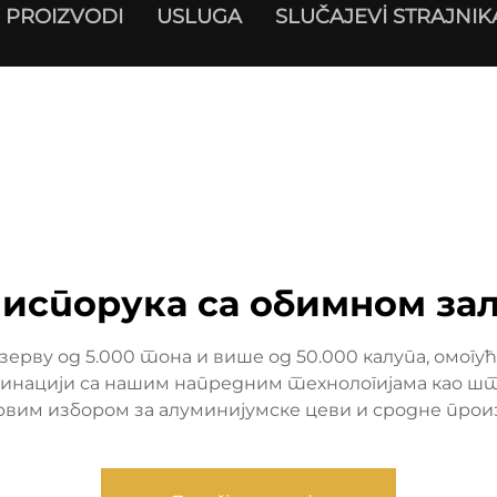
PROIZVODI
USLUGA
SLUČAJEVİ STRAJNIK
 испорука са обимном за
рву од 5.000 тона и више од 50.000 калупа, омогу
бинацији са нашим напредним технологијама као што
рвим избором за алуминијумске цеви и сродне прои