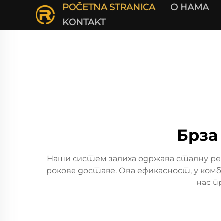
POČETNA STRANICA
О НАМА
KONTAKT
Брза
Наши систем залиха одржава сталну резе
рокове доставе. Ова ефикасност, у ком
нас п