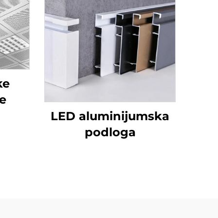
ke
e
LED aluminijumska
podloga