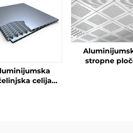
Aluminijums
stropne ploč
luminijumska
elinjska celija
ropnog panela