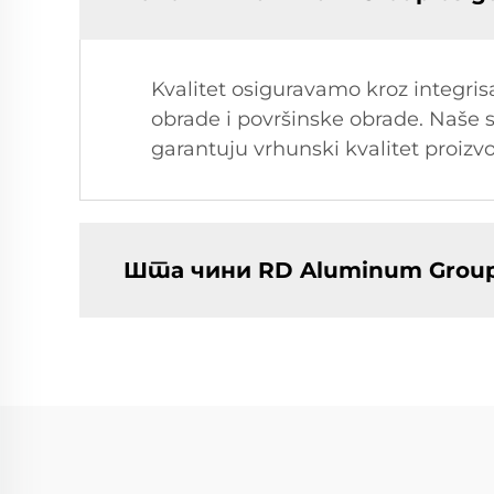
Kvalitet osiguravamo kroz integris
obrade i površinske obrade. Naše s
garantuju vrhunski kvalitet proizv
Шта чини RD Aluminum Group