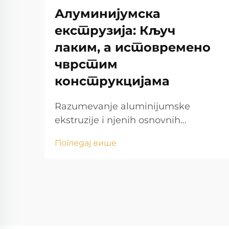
Алуминијумска
екструзија: Кључ
лаким, а истовремено
чврстим
конструкцијама
Razumevanje aluminijumske
ekstruzije i njenih osnovnih
prednosti Šta je aluminijumska
Погледај више
ekstruzija? Osnove procesa Proces
aluminijumske ekstruzije
podrazumeva oblikovanje sirovog
aluminijuma u različite složene
forme potiskivanjem vrućih biljeta
kroz...