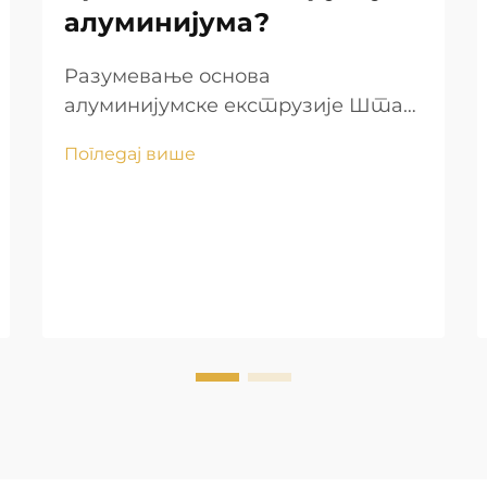
алуминијума?
Разумевање основа
алуминијумске екструзије Шта
је алуминијумска екструзија?
Погледај више
Процес екструзије алуминијума
узима сирове алуминијумске
легуре и обликује их у дуге,
континуиране профиле са
одређеним попречним
пресецима. Када се слитци
загревају између око...