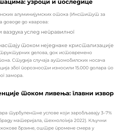
тацима: узроци и последице
инских алуминијумских отока (Институт за
а доводе до кварова:
 ваздуха услед неправилног
 настају током неједнаке кристализације
структурних делова, док истовремено
она. Студија случаја аутомобилских носача
ција због порозности износили 15.000 долара по
ог замора.
нције током ливења: главни извор
ра турбулентне услове који заробљавају 3–7%
браду материјала, технологија 2022). Кључни
 скокове брзине, оштре промене смера у