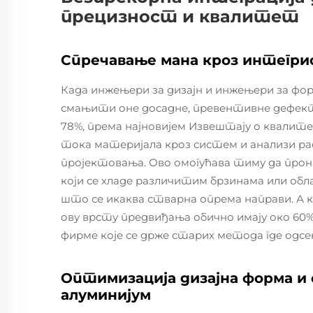
прецизност и квалитет
Спречавање мана кроз интегриса
Када инжењери за дизајн и инжењери за форм
смањити оне досадне, превентивне дефекте
78%, према најновијем Извештају о квалитету
тока материјала кроз систем и анализи р
пројектовања. Ово омогућава тиму да прон
који се хладе различитим брзинама или обл
што се икаква стварна опрема направи. А к
ову врсту предвиђања обично имају око 60
фирме које се држе старих метода где одсек
Оптимизација дизајна форма и
алуминијум