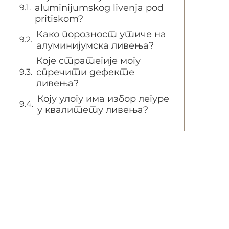
aluminijumskog livenja pod
pritiskom?
Како порозност утиче на
алуминијумска ливења?
Које стратегије могу
спречити дефекте
ливења?
Коју улогу има избор легуре
у квалитету ливења?