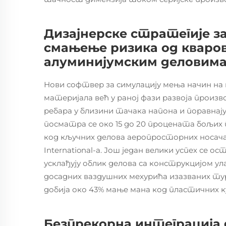
Дизајнерске стратегије 
смањење ризика од кваров
алуминијумским деловим
Нови софтвер за симулацију мења начин на
материјала већ у раној фази развоја произ
ребара у близини тачака напона и поравнају
посматра се око 15 до 20 процената бољи
код кључних делова аеропросторних носа
International-а. Још један велики успех се 
усклађују облик делова са конструкцијом ул
досадних ваздушних мехурића изазваних ту
добија око 43% мање мана код пластичних 
Безпрекорна интеграција д