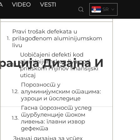
A
VIDEO
VESTI
SR
Садржај
Pravi trošak defekata u
prilagođenom aluminijumskom
livu
Uobičajeni defekti kod
ација Дизајна И
aluminijumskog liva pod
pritiskom i njihov finansijski
uticaj
Порозност у
алуминијумским отацима:
узроци и последице
Гасна порозност услед
турбуленције током
ливења: главни извор
дефекта
Значај дизајна за успех