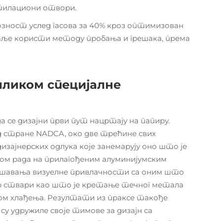
тилациони отвори.
зност услед гасова за 40% кроз оптимизован
даље користи методу пробања и грешака, према
риликом специјалне
 се дизајни први пут нацртају на папиру.
д стране NADCA, око две трећине свих
изајнерских одлука које занемарују оно што је
ом рада на прилагођеним алуминијумским
глашавања визуелне привлачности са оним што
ир ствари као што је кретање течног метала
ом хлађења. Резултати из праксе такође
су удружиле своје тимове за дизајн са