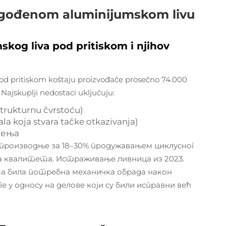
lagođenom aluminijumskom livu
skog liva pod pritiskom i njihov
od pritiskom koštaju proizvođače prosečno 74.000
Najskuplji nedostaci uključuju:
strukturnu čvrstoću)
la koja stvara tačke otkazivanja)
ђења
производње за 18–30% продужавањем циклусног
а квалитета. Истраживање ливница из 2023.
ата била потребна механичка обрада након
 у односу на делове који су били исправни већ