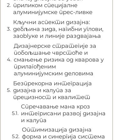
приликом специјалне
алуминијумске прес-ливке
Кључни аспекти дизајна:
дебљина зида, нагибни углови,
заoblуке и линије раздвајања
Дизајнерске стратегије за
побољшање чврстоће и
смањење ризика од кварова у
прилагођеним
алуминијумским деловима
Безпрекорна интеграција
дизајна и калупа за
прецизност и квалитет
Спречавање мана кроз
интегрисани развој дизајна
и калупа
Оптимизација дизајна
форма и синергија система