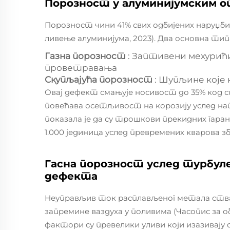
Порозност у алуминијумским о
Порозност чини 41% свих одбијених наруџб
ливење алуминијума, 2023). Два основна тип
Газна порозност
: Заптивени мехурићи
проветравања
Скупљајућа порозност
: Шупљине које
Овај дефект смањује носивост до 35% код 
повећава осетљивост на корозију услед нап
показала је да су трошкови прекидних гаран
1.000 јединица услед превремених кварова зб
Гасна порозност услед турбуле
дефекта
Неуправљив ток расплављеног метала ства
запремине ваздуха у поливима (Часопис за о
фактори су превелики уливи који изазивају