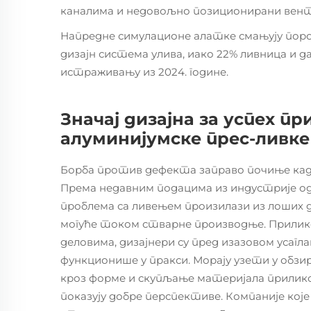
каналима и недовољно позиционирани вен
Напредне симулационе алатке смањују поро
дизајн система улива, иако 22% ливница и 
истраживању из 2024. године.
Значај дизајна за успех п
алуминијумске прес-ливке
Борба против дефекта заправо почиње када
Према недавним подацима из индустрије о
проблема са ливењем произилази из лоших д
могуће током стварне производње. Прилик
деловима, дизајнери су пред изазовом уса
функционише у пракси. Морају узети у обз
кроз форме и скупљање материјала прилик
показују добре перспективе. Компаније које 