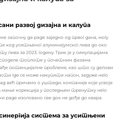
ни развој дизајна и калупа
е започну да раде заједно од првог дана, могу
 код уситњеног алуминијумског лива до око
 лива за 2023. годину. Трик је у симулацијама
асподеле топлоте у почетним фазама
ађе потенцијалне проблеме, као што су делови
асти где се може накупити напон, задуже него
ад већ причамо о уштеди, компаније које усвоје
% мање корекција у последњем тренутку него
и раде изоловано све док не дође до квара.
 синергија система за уситњени