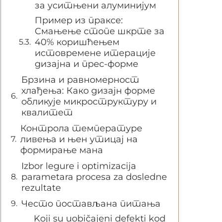
за уситњени алуминијум
Пример из праксе:
Смањење стопе шкрте за
40% коришћењем
истовремене итерације
дизајна и прес-форме
Брзина и равномерност
хлађења: Како дизајн форме
обликује микроструктуру и
квалитет
Контрола температуре
ливења и њен утицај на
формирање мана
Izbor legure i optimizacija
parametara procesa za dosledne
rezultate
Често постављана питања
Koji su uobičajeni defekti kod