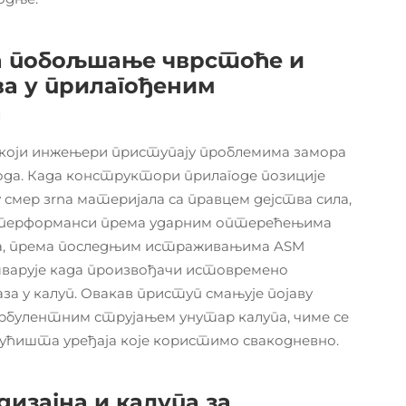
за побољшање чврстоће и
а у прилагођеним
а
 који инжењери приступају проблемима замора
вода. Када конструктори прилагоде позиције
 смер зrna материјала са правцем дејства сила,
х перформанси према ударним оптерећењима
ча, према последњим истраживањима ASM
остварује када произвођачи истовремено
аза у калуп. Овакав приступ смањује појаву
рбулентним струјањем унутар калупа, чиме се
кућишта уређаја које користимо свакодневно.
изајна и калупа за