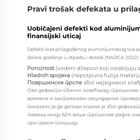
Pravi trošak defekata u pri
Uobičajeni defekti kod aluminijum
finansijski uticaj
Defekti kod prilagođenog aluminijumskog liva p
dolara godišnje u otpadu i doradi (NADCA 2022). 
Poroznost
(vodeni džepovi koji oslabljuju 
Hladnih spojeva
(nepotpuna fuzija materija
Површинске прсле
због неједнаког хла
Ови дефекти обично повећавају трошкове 
времена и захтевањем секундарних провер
показало је да делови којима је због дефек
ливења имају 62% више трошкове радне снаге
при првом покушају.