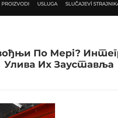
PROIZVODI
USLUGA
SLUČAJEVİ STRAJNIK
вођњи По Мерi? Интегр
Улива Их Зауставља