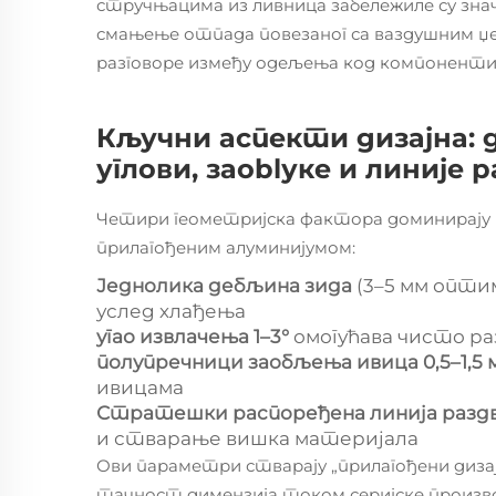
стручњацима из ливница забележиле су знач
смањење отпада повезаног са ваздушним џе
разговоре између одељења код компоненти
Кључни аспекти дизајна: 
углови, заoblуке и линије 
Четири геометријска фактора доминирају
прилагођеним алуминијумом:
Једнолика дебљина зида
(3–5 мм опти
услед хлађења
угао извлачења 1–3°
омогућава чисто ра
полупречници заобљења ивица 0,5–1,5
ивицама
Стратешки распоређена линија разд
и стварање вишка материјала
Ови параметри стварају „прилагођени дизај
тачност димензија током серијске произв