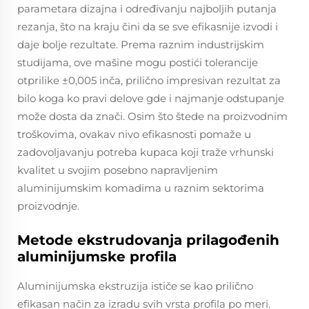
parametara dizajna i određivanju najboljih putanja
rezanja, što na kraju čini da se sve efikasnije izvodi i
daje bolje rezultate. Prema raznim industrijskim
studijama, ove mašine mogu postići tolerancije
otprilike ±0,005 inča, prilično impresivan rezultat za
bilo koga ko pravi delove gde i najmanje odstupanje
može dosta da znači. Osim što štede na proizvodnim
troškovima, ovakav nivo efikasnosti pomaže u
zadovoljavanju potreba kupaca koji traže vrhunski
kvalitet u svojim posebno napravljenim
aluminijumskim komadima u raznim sektorima
proizvodnje.
Metode ekstrudovanja prilagođenih
aluminijumske profila
Aluminijumska ekstruzija ističe se kao prilično
efikasan način za izradu svih vrsta profila po meri.