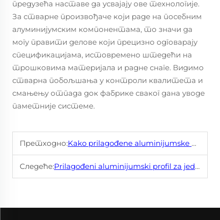
предузећа наставе да усвајају ове технологије.
За стварне произвођаче који раде на посебним
алуминијумским компонентама, то значи да
могу правити делове који прецизно одговарају
спецификацијама, истовремено штедећи на
трошковима материјала и радне снаге. Видимо
стварна побољшања у контроли квалитета и
смањењу отпада док фабрике сваког дана уводе
паметније системе.
Претходно:
Kako prilagođene aluminijumske omotnice optimizuju korišćenje elektronike
Следеће:
Prilagođeni aluminijumski profil za jedinstvene projekte