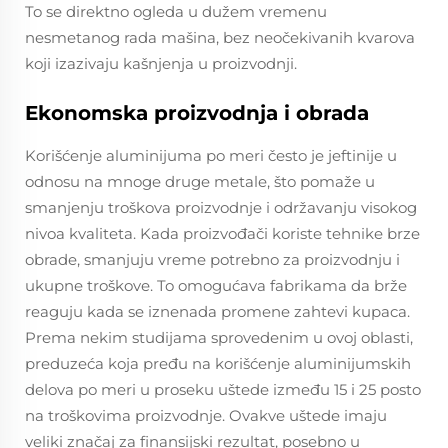
To se direktno ogleda u dužem vremenu
nesmetanog rada mašina, bez neočekivanih kvarova
koji izazivaju kašnjenja u proizvodnji.
Ekonomska proizvodnja i obrada
Korišćenje aluminijuma po meri često je jeftinije u
odnosu na mnoge druge metale, što pomaže u
smanjenju troškova proizvodnje i održavanju visokog
nivoa kvaliteta. Kada proizvođači koriste tehnike brze
obrade, smanjuju vreme potrebno za proizvodnju i
ukupne troškove. To omogućava fabrikama da brže
reaguju kada se iznenada promene zahtevi kupaca.
Prema nekim studijama sprovedenim u ovoj oblasti,
preduzeća koja pređu na korišćenje aluminijumskih
delova po meri u proseku uštede između 15 i 25 posto
na troškovima proizvodnje. Ovakve uštede imaju
veliki značaj za finansijski rezultat, posebno u