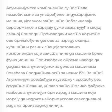
Алуминијумске компоненте су постале
незаобилазне за унапређење индустријских
машина, углавном зато што побољшавају
перформансе и трајају дуже захваљујући својој
лаганој природи. Произвођачи често користе
ове прилагођене делове за израду оквира,
кућишта и разних специјализованих
компоненти које заиста чине да машине боље
функционишу. Произвођачи опреме наводе да
додавање алуминијумских делова машинама
повећава продуктивност за неких 15%. Зашто?
Алуминијум обезбеђује изузетну чврстоћу без
додатне тежине, управо зато толико фабрика
изабере алуминијум при изради машина које
морају да издрже напорне услове свакодневног
рада на производној линији.