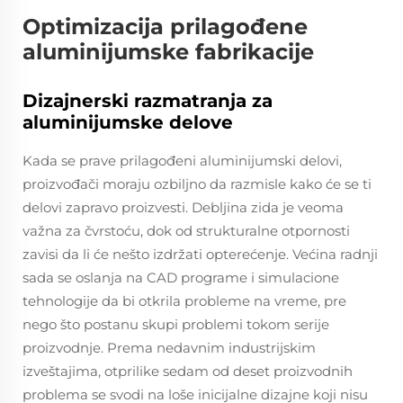
Optimizacija prilagođene
aluminijumske fabrikacije
Dizajnerski razmatranja za
aluminijumske delove
Kada se prave prilagođeni aluminijumski delovi,
proizvođači moraju ozbiljno da razmisle kako će se ti
delovi zapravo proizvesti. Debljina zida je veoma
važna za čvrstoću, dok od strukturalne otpornosti
zavisi da li će nešto izdržati opterećenje. Većina radnji
sada se oslanja na CAD programe i simulacione
tehnologije da bi otkrila probleme na vreme, pre
nego što postanu skupi problemi tokom serije
proizvodnje. Prema nedavnim industrijskim
izveštajima, otprilike sedam od deset proizvodnih
problema se svodi na loše inicijalne dizajne koji nisu