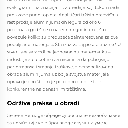
svaki gram ima značaja ili za uređaje koji tokom rada
proizvode puno toplote. Analitičari tržišta predviđaju
rast prodaje aluminijumskih legura od oko 6
procenata godišnje u narednim godinama, što
pokazuje koliko su preduzeća zainteresovana za ove
poboljšane materijale. Šta izaziva taj porast tražnje? U
stvari, sve se svodi na jednostavnu matematiku –
industrije su u potrazi za načinima da poboljšaju
performanse i smanje troškove, a personalizovana
obrada aluminijuma uz bolja svojstva materijala
upravo je ono što im je potrebno da bi ostale
konkurentne na današnjim tržištima.
Održive prakse u obradi
Зелене методе обраде су постале незаобилазне
за компаније које производе алуминијумске