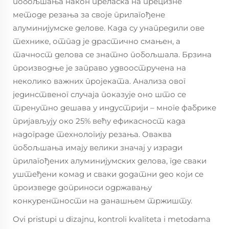
побољшања након преласка на прецизне
методе резања за своје прилагођене
алуминијумске делове. Када су унапредили ове
технике, отпад је драстично смањен, а
тачност делова се знатно побољшала. Брзина
производње је заправо удвоостручена на
неколико важних пројеката. Анализа овог
јединственог случаја показује оно што се
тренутно дешава у индустрији – многе фабрике
пријављују око 25% већу ефикасност када
надограде технологију резања. Оваква
побољшања имају велики значај у изради
прилагођених алуминијумских делова, где сваки
уштеђени комад и сваки додатни део који се
произведе доприноси одржавању
конкурентности на данашњем тржишту.
Ovi pristupi u dizajnu, kontroli kvaliteta i metodama