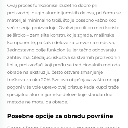
Ovaj proces funkcioniše izuzetno dobro pri
proizvodnji dugih aluminijumskih delova, pri čemu se
materijal minimalno troši, što je posebno važno kod
većih serija proizvodnje. Ovakvi profili po meri koriste
se široko – zamislite konstrukcije zgrada, mašinske
komponente, pa čak i delove za prevozna sredstva.
Jednostavno bolje funkcionišu jer tačno odgovaraju
zahtevima. Gledajući iskustva sa stvarnih proizvodnih
linija, proizvođači koji pređu sa tradicionalnih metoda
obrade na ekstruziju često ostvare smanjenje
troškova za oko 20%. Sve ovo objašnjava zašto mnogi
pogoni više vole upravo ovaj pristup kada kupci traže
specijalne aluminijumske delove koje standardne
metode ne mogu da obrade.
Posebne opcije za obradu površine