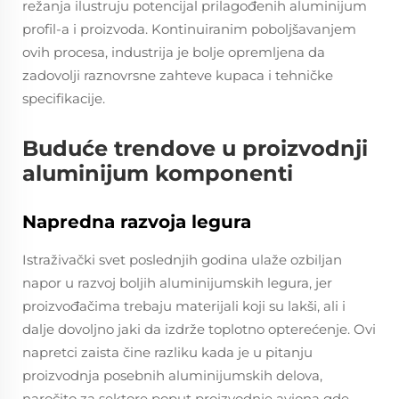
režanja ilustruju potencijal prilagođenih aluminijum
profil-a i proizvoda. Kontinuiranim poboljšavanjem
ovih procesa, industrija je bolje opremljena da
zadovolji raznovrsne zahteve kupaca i tehničke
specifikacije.
Buduće trendove u proizvodnji
aluminijum komponenti
Napredna razvoja legura
Istraživački svet poslednjih godina ulaže ozbiljan
napor u razvoj boljih aluminijumskih legura, jer
proizvođačima trebaju materijali koji su lakši, ali i
dalje dovoljno jaki da izdrže toplotno opterećenje. Ovi
napretci zaista čine razliku kada je u pitanju
proizvodnja posebnih aluminijumskih delova,
naročito za sektore poput proizvodnje aviona gde