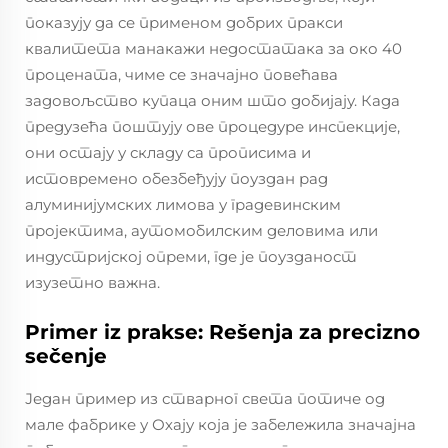
показују да се применом добрих пракси
квалитета манакажи недостатака за око 40
процената, чиме се значајно повећава
задовољство купаца оним што добијају. Када
предузећа поштују ове процедуре инспекције,
они остају у складу са прописима и
истовремено обезбеђују поуздан рад
алуминијумских лимова у градевинским
пројектима, аутомобилским деловима или
индустријској опреми, где је поузданост
изузетно важна.
Primer iz prakse: Rešenja za precizno
sečenje
Један пример из стварног света потиче од
мале фабрике у Охају која је забележила значајна