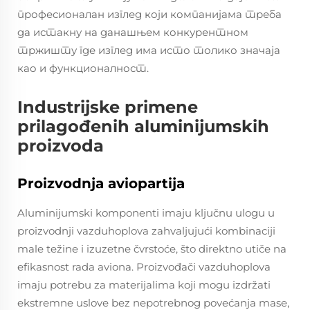
професионалан изглед који компанијама треба
да истакну на данашњем конкурентном
тржишту где изглед има исто толико значаја
као и функционалност.
Industrijske primene
prilagođenih aluminijumskih
proizvoda
Proizvodnja aviopartija
Aluminijumski komponenti imaju ključnu ulogu u
proizvodnji vazduhoplova zahvaljujući kombinaciji
male težine i izuzetne čvrstoće, što direktno utiče na
efikasnost rada aviona. Proizvođači vazduhoplova
imaju potrebu za materijalima koji mogu izdržati
ekstremne uslove bez nepotrebnog povećanja mase,