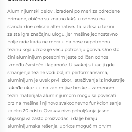
Aluminijumski delovi, izrađeni po meri za određene
primene, obično su znatno lakši u odnosu na
standardne čelične alternative. Ta razlika u težini
zaista igra značajnu ulogu, jer mašine jednostavno
bolje rade kada ne moraju da nose nepotrebnu
težinu koja uzrokuje veću potrošnju goriva. Ono što
čini aluminijum posebnim jeste odličan odnos
između čvrstoće i laganoće. U svakoj situaciji gde
smanjenje težine vodi boljim performansama,
aluminijum je uvek prvi izbor. Istraživanja iz industrije
takođe ukazuju na zanimljive brojke – zamenom
težih materijala aluminijumom mogu se povećati
brzina mašina i njihovo svakodnevno funkcionisanje
za oko 20 odsto. Ovakav nivo poboljšanja jasno
objašnjava zašto proizvođači i dalje biraju
aluminijumska rešenja, uprkos mogućim prvim