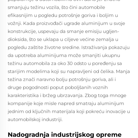
smanjuju težinu vozila, što čini automobile
efikasnijim u pogledu potrošnje goriva i boljim u
vožnji. Kada proizvođači ugrade aluminijum u svoje
konstrukcije, uspevaju da smanje emisiju ugljen-
dioksida, što se uklapa u ciljeve većine zemalja u
pogledu zaštite životne sredine. Istraživanja pokazuju
da upotreba aluminijuma može smanjiti ukupnu
težinu automobila za oko 30 odsto u poređenju sa
starijim modelima koji su napravljeni od čelika. Manja
težina znači naravno bolju potrošnju goriva, ali i
druge pogodnosti poput poboljšanih voznih
karakteristika i bržeg ubrzavanja. Zbog toga mnoge
kompanije koje misle napred smatraju aluminijum
jednim od ključnih materijala koji pokreću inovacije u
automobilskoj industriji.
Nadogradnja industrijskog opreme