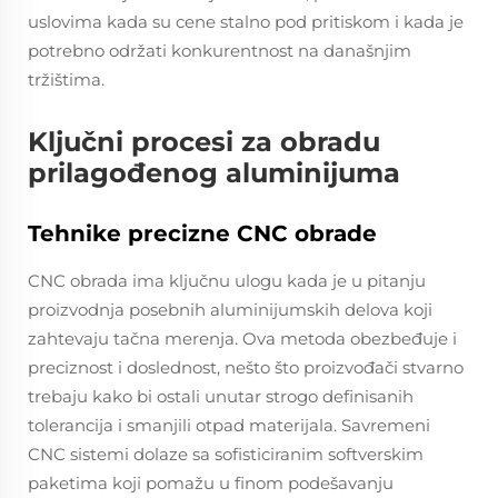
uslovima kada su cene stalno pod pritiskom i kada je
potrebno održati konkurentnost na današnjim
tržištima.
Ključni procesi za obradu
prilagođenog aluminijuma
Tehnike precizne CNC obrade
CNC obrada ima ključnu ulogu kada je u pitanju
proizvodnja posebnih aluminijumskih delova koji
zahtevaju tačna merenja. Ova metoda obezbeđuje i
preciznost i doslednost, nešto što proizvođači stvarno
trebaju kako bi ostali unutar strogo definisanih
tolerancija i smanjili otpad materijala. Savremeni
CNC sistemi dolaze sa sofisticiranim softverskim
paketima koji pomažu u finom podešavanju