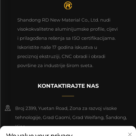
Shandong RD New Material Co., Ltd. nudi
visokokvalitetne aluminijumske profilе, cijevi
i prilagođena rešenja sa ISO certifikacijama.
Iskoristite naše 17 godina iskustva u
preciznoj ekstruziji, CNC obradi i obradi
površine za industrije širom sveta.
KONTAKTIRAJTE NAS
Broj 2399, Yuetan Road, Zona za razvoj visoke
tehnologije, Grad Gaomi, Grad Weifang, Šandong,
Kina.