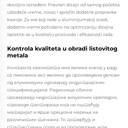
dovoljno razrađeni. Pravilan dizajn od samog početka
uštedeće vreme, novac i sprečiti dodatne prepravke
kasnije. Za sve koji rade u aluminijumskoj izradi,
dodatno vreme potrošeno na optimizaciju dizajna
isplatiće se u kvalitetu proizvoda i efikasnosti rada.
Kontrola kvaliteta u obradi listovitog
metala
Контрола квалитета има велики значај у раду
са лимовима ако желимо да произведени делови
од алуминијума одговарају индустријским
спецификацијама. Радионице обично
проверавају недостатке визуелним прегледом,
спроводе тестирања која не оштећују
материјал и врше прецизна мерења на
различитим тачкама. То потврђују и
статистички подаци из производње, који