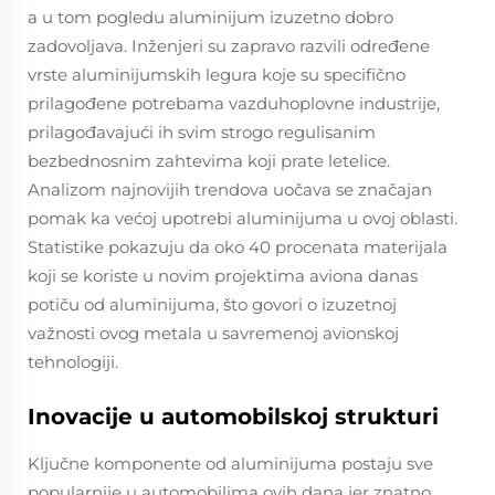
a u tom pogledu aluminijum izuzetno dobro
zadovoljava. Inženjeri su zapravo razvili određene
vrste aluminijumskih legura koje su specifično
prilagođene potrebama vazduhoplovne industrije,
prilagođavajući ih svim strogo regulisanim
bezbednosnim zahtevima koji prate letelice.
Analizom najnovijih trendova uočava se značajan
pomak ka većoj upotrebi aluminijuma u ovoj oblasti.
Statistike pokazuju da oko 40 procenata materijala
koji se koriste u novim projektima aviona danas
potiču od aluminijuma, što govori o izuzetnoj
važnosti ovog metala u savremenoj avionskoj
tehnologiji.
Inovacije u automobilskoj strukturi
Ključne komponente od aluminijuma postaju sve
popularnije u automobilima ovih dana jer znatno