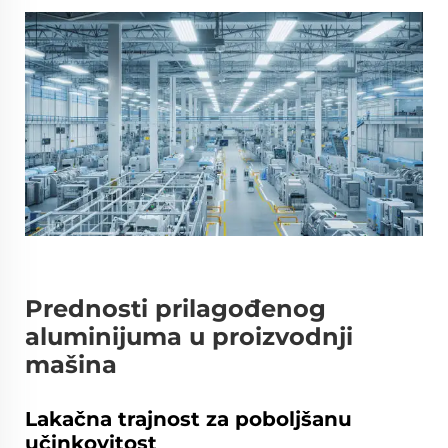
Prednosti prilagođenog
aluminijuma u proizvodnji
mašina
Lakačna trajnost za poboljšanu
učinkovitost