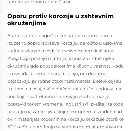
utiscima vezanim za troškove.
Oporu protiv korozije u zahtevnim
okruženjima
Aluminijum prilagođen konkretnim primenama
izuzetno dobro izdržava koroziju, naročito u uslovima
stalnog izlaganja vodi i agresivnim hemikalijama.
Zbog toga postaje materijal izbora za industrijska
okruženja gde pouzdanost ima ključnu važnost. Kada
proizvođači primene anodizaciju, oni dodatno
pojačavaju prirodne otpornosti metala. Delovi koji su
tretirani na ovaj način obično traju duže u odnosu na
one koji nisu tretirani i zahtevaju znatno manje
popravki tokom vremena. Industrijski izveštaji takođe
ukazuju na zanimljivu činjenicu: oprema izrađena od
ovih materijala otpornih na koroziju otkazuje otprilike
30% ređe u poređenju sa standardnim alternativama.