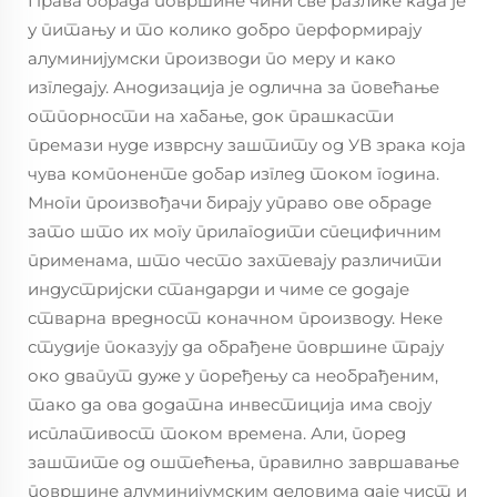
Права обрада површине чини све разлике када је
у питању и то колико добро перформирају
алуминијумски производи по меру и како
изгледају. Анодизација је одлична за повећање
отпорности на хабање, док прашкасти
премази нуде изврсну заштиту од УВ зрака која
чува компоненте добар изглед током година.
Многи произвођачи бирају управо ове обраде
зато што их могу прилагодити специфичним
применама, што често захтевају различити
индустријски стандарди и чиме се додаје
стварна вредност коначном производу. Неке
студије показују да обрађене површине трају
око двапут дуже у поређењу са необрађеним,
тако да ова додатна инвестиција има своју
исплативост током времена. Али, поред
заштите од оштећења, правилно завршавање
површине алуминијумским деловима даје чист и