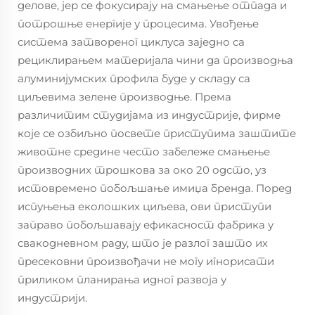
делове, јер се фокусирају на смањење отпада и
потрошње енергије у процесима. Увођење
система затвореног циклуса заједно са
рециклирањем материјала чини да производња
алуминијумских профила буде у складу са
циљевима зелене производње. Према
различитим студијама из индустрије, фирме
које се озбиљно посвете приступима заштите
животне средине често забележе смањење
производних трошкова за око 20 одсто, уз
истовремено побољшање имиџа бренда. Поред
испуњења еколошких циљева, ови приступи
заправо побољшавају ефикасност фабрика у
свакодневном раду, што је разлог зашто их
пресековни произвођачи не могу игнорисати
приликом планирања идног развоја у
индустрији.