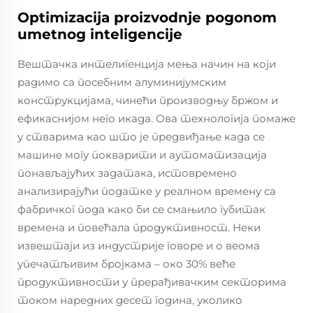
Optimizacija proizvodnje pogonom
umetnog inteligencije
Вештачка интелигенција мења начин на који
радимо са посебним алуминијумским
конструкцијама, чинећи производњу бржом и
ефикаснијом него икада. Ова технологија помаже
у стварима као што је предвиђање када се
машине могу покварити и аутоматизација
понављајућих задатака, истовремено
анализирајући податке у реалном времену са
фабричког пода како би се смањило губитак
времена и повећала продуктивност. Неки
извештаји из индустрије говоре и о веома
упечатљивим бројкама – око 30% веће
продуктивности у прерађивачким секторима
током наредних десет година, уколико