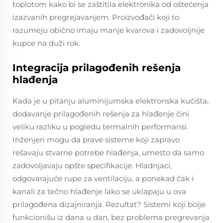
toplotom kako bi se zaštitila elektronika od oštećenja
izazvanih pregrejavanjem. Proizvođači koji to
razumeju obično imaju manje kvarova i zadovoljnije
kupce na duži rok.
Integracija prilagođenih rešenja
hlađenja
Kada je u pitanju aluminijumska elektronska kućišta,
dodavanje prilagođenih rešenja za hlađenje čini
veliku razliku u pogledu termalnih performansi.
Inženjeri mogu da prave sisteme koji zapravo
rešavaju stvarne potrebe hlađenja, umesto da samo
zadovoljavaju opšte specifikacije. Hladnjaci,
odgovarajuće rupe za ventilaciju, a ponekad čak i
kanali za tečno hlađenje lako se uklapaju u ova
prilagođena dizajniranja. Rezultat? Sistemi koji bolje
funkcionišu iz dana u dan, bez problema pregrevanja