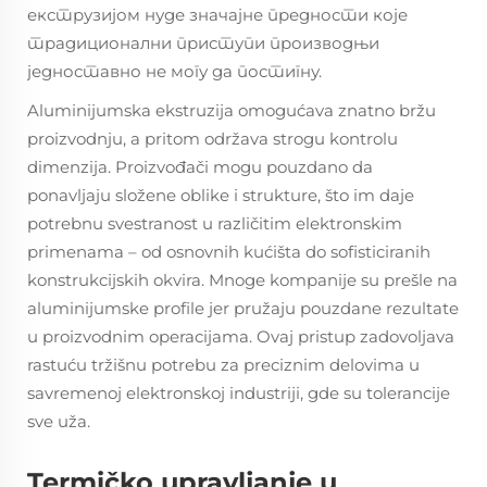
екструзијом нуде значајне предности које
традиционални приступи производњи
једноставно не могу да постигну.
Aluminijumska ekstruzija omogućava znatno bržu
proizvodnju, a pritom održava strogu kontrolu
dimenzija. Proizvođači mogu pouzdano da
ponavljaju složene oblike i strukture, što im daje
potrebnu svestranost u različitim elektronskim
primenama – od osnovnih kućišta do sofisticiranih
konstrukcijskih okvira. Mnoge kompanije su prešle na
aluminijumske profile jer pružaju pouzdane rezultate
u proizvodnim operacijama. Ovaj pristup zadovoljava
rastuću tržišnu potrebu za preciznim delovima u
savremenoj elektronskoj industriji, gde su tolerancije
sve uža.
Termičko upravljanje u