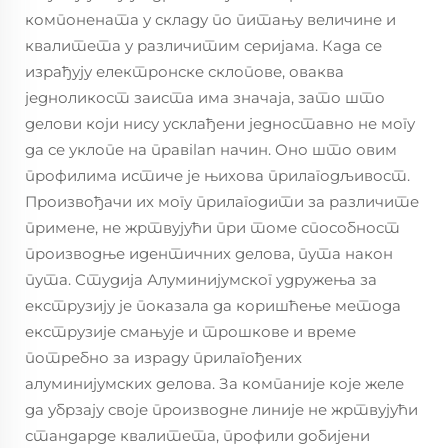
компонената у складу по питању величине и
квалитета у различитим серијама. Када се
израђују електронске склопове, оваква
једноликост заиста има значаја, зато што
делови који нису усклађени једноставно не могу
да се уклопе на правilan начин. Оно што овим
профилима истиче је њихова прилагодљивост.
Произвођачи их могу прилагодити за различите
примене, не жртвујући при томе способност
производње идентичних делова, пута након
пута. Студија Алуминијумског удружења за
екструзију је показала да коришћење метода
екструзије смањује и трошкове и време
потребно за израду прилагођених
алуминијумских делова. За компаније које желе
да убрзају своје производне линије не жртвујући
стандарде квалитета, профили добијени