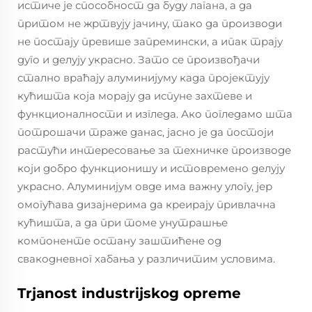
истиче је способност да буду лагана, а да
притом не жртвују јачину, тако да производи
не постају превише запремински, а ипак трају
дуго и делују украсно. Зато се произвођачи
стално враћају алуминијуму када пројектују
кућишта која морају да испуне захтеве и
функционалности и изгледа. Ако погледамо шта
потрошачи траже данас, јасно је да постоји
растући интересовање за техничке производе
који добро функционишу и истовремено делују
украсно. Алуминијум овде има важну улогу, јер
омогућава дизајнерима да креирају привлачна
кућишта, а да при томе унутрашње
компоненте остану заштићене од
свакодневног хабања у различитим условима.
Trjanost industrijskog opreme