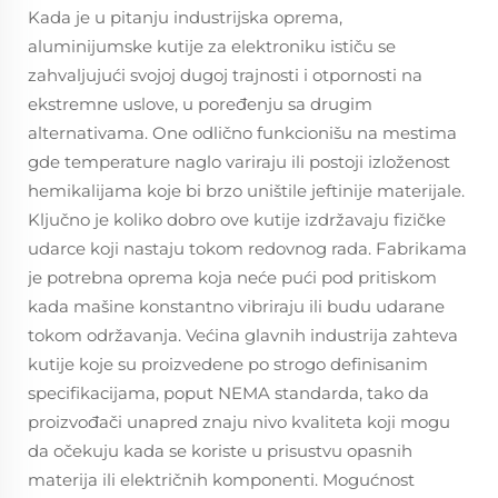
Kada je u pitanju industrijska oprema,
aluminijumske kutije za elektroniku ističu se
zahvaljujući svojoj dugoj trajnosti i otpornosti na
ekstremne uslove, u poređenju sa drugim
alternativama. One odlično funkcionišu na mestima
gde temperature naglo variraju ili postoji izloženost
hemikalijama koje bi brzo uništile jeftinije materijale.
Ključno je koliko dobro ove kutije izdržavaju fizičke
udarce koji nastaju tokom redovnog rada. Fabrikama
je potrebna oprema koja neće pući pod pritiskom
kada mašine konstantno vibriraju ili budu udarane
tokom održavanja. Većina glavnih industrija zahteva
kutije koje su proizvedene po strogo definisanim
specifikacijama, poput NEMA standarda, tako da
proizvođači unapred znaju nivo kvaliteta koji mogu
da očekuju kada se koriste u prisustvu opasnih
materija ili električnih komponenti. Mogućnost