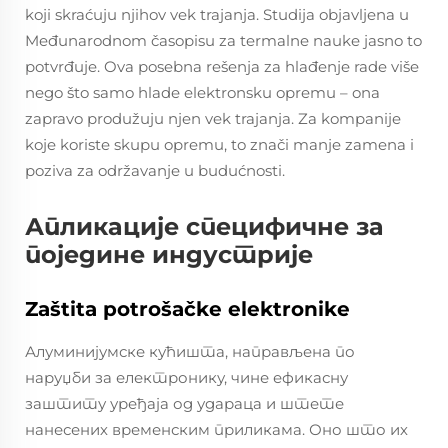
koji skraćuju njihov vek trajanja. Studija objavljena u
Međunarodnom časopisu za termalne nauke jasno to
potvrđuje. Ova posebna rešenja za hlađenje rade više
nego što samo hlade elektronsku opremu – ona
zapravo produžuju njen vek trajanja. Za kompanije
koje koriste skupu opremu, to znači manje zamena i
poziva za održavanje u budućnosti.
Апликације специфичне за
поједине индустрије
Zaštita potrošačke elektronike
Алуминијумске кућишта, направљена по
наруџби за електронику, чине ефикасну
заштиту уређаја од удараца и штете
нанесених временским приликама. Оно што их