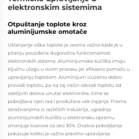
elektronskim sistemima
Otpuštanje toplote kroz
aluminijumske omotače
Uklanjanje viška toplote je veoma važno kada je u
pitanju pouzdana dugoročna funkcionalnost
elektronskih sistema. Aluminijumske kućišta imaju
ključnu ulogu u ovom procesu jer efikasno pomažu u
upravljanju toplotom. Aluminijum izuzetno dobro
provodi toplotu, pa na taj način odvodi toplotu od
osetljivih delova unutar elektronike, čime se
poboljšava njen rad i produžava vek trajanja. Prema
istraživanjima iz različitih industrija, ugradnja
aluminijumskih kućišta u elektronsku opremu
smanjuje kvarove za oko 30%. Ovakvo poboljšanje
pokazuje koliko je važno pravilno upravljanje