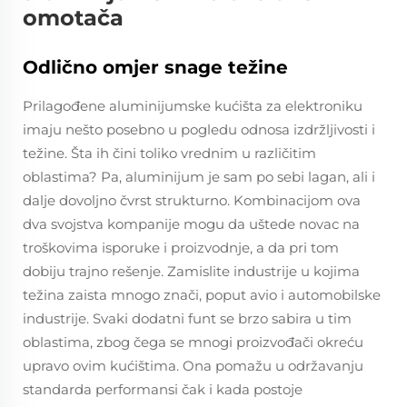
omotača
Odlično omjer snage težine
Prilagođene aluminijumske kućišta za elektroniku
imaju nešto posebno u pogledu odnosa izdržljivosti i
težine. Šta ih čini toliko vrednim u različitim
oblastima? Pa, aluminijum je sam po sebi lagan, ali i
dalje dovoljno čvrst strukturno. Kombinacijom ova
dva svojstva kompanije mogu da uštede novac na
troškovima isporuke i proizvodnje, a da pri tom
dobiju trajno rešenje. Zamislite industrije u kojima
težina zaista mnogo znači, poput avio i automobilske
industrije. Svaki dodatni funt se brzo sabira u tim
oblastima, zbog čega se mnogi proizvođači okreću
upravo ovim kućištima. Ona pomažu u održavanju
standarda performansi čak i kada postoje