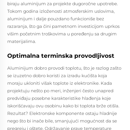
biraju aluminijum za projekte dugoročne upotrebe.
Tokom godina izloženosti atmosferskim uslovima,
aluminijum i dalje pouzdano funkcioniše bez
razaranja, što ga čini pametnom investicijom uprkos
višim početnim troškovima u poređenju sa drugim
materijalima.
Optimalna terminska provodljivost
Aluminijum dobro provodi toplotu, što je razlog zašto
se izuzetno dobro koristi za izradu kućišta koja
moraju ukloniti višak toplote iz elektronike. Kada
projektuju nešto po meri, inženjeri često unapred
predviđaju posebne karakteristike hlađenja koje
iskorišćavaju ovu osobinu kako bi toplota brže otišla.
Rezultat? Elektronske komponente ostaju hladnije
nego što bi inače bile, smanjujući mogućnost da se
pregreju i oštete. Održavanje prave temperature