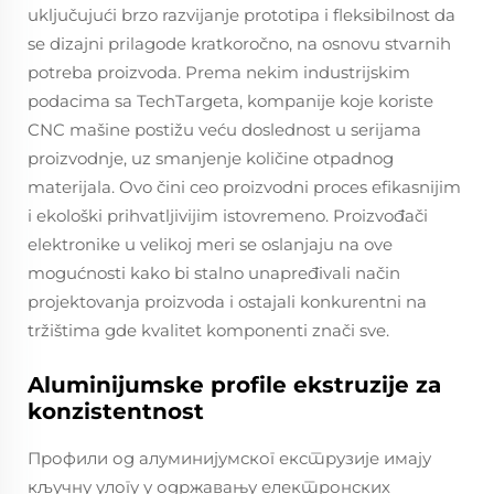
uključujući brzo razvijanje prototipa i fleksibilnost da
se dizajni prilagode kratkoročno, na osnovu stvarnih
potreba proizvoda. Prema nekim industrijskim
podacima sa TechTargeta, kompanije koje koriste
CNC mašine postižu veću doslednost u serijama
proizvodnje, uz smanjenje količine otpadnog
materijala. Ovo čini ceo proizvodni proces efikasnijim
i ekološki prihvatljivijim istovremeno. Proizvođači
elektronike u velikoj meri se oslanjaju na ove
mogućnosti kako bi stalno unapređivali način
projektovanja proizvoda i ostajali konkurentni na
tržištima gde kvalitet komponenti znači sve.
Aluminijumske profile ekstruzije za
konzistentnost
Профили од алуминијумског екструзије имају
кључну улогу у одржавању електронских