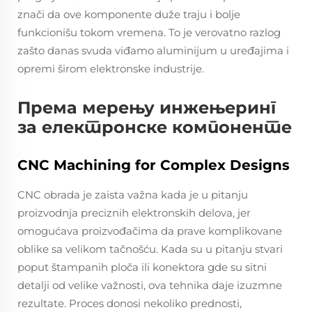
znači da ove komponente duže traju i bolje
funkcionišu tokom vremena. To je verovatno razlog
zašto danas svuda viđamo aluminijum u uređajima i
opremi širom elektronske industrije.
Према мерењу инжењеринг
за електронске компоненте
CNC Machining for Complex Designs
CNC obrada je zaista važna kada je u pitanju
proizvodnja preciznih elektronskih delova, jer
omogućava proizvođačima da prave komplikovane
oblike sa velikom tačnošću. Kada su u pitanju stvari
poput štampanih ploča ili konektora gde su sitni
detalji od velike važnosti, ova tehnika daje izuzmne
rezultate. Proces donosi nekoliko prednosti,