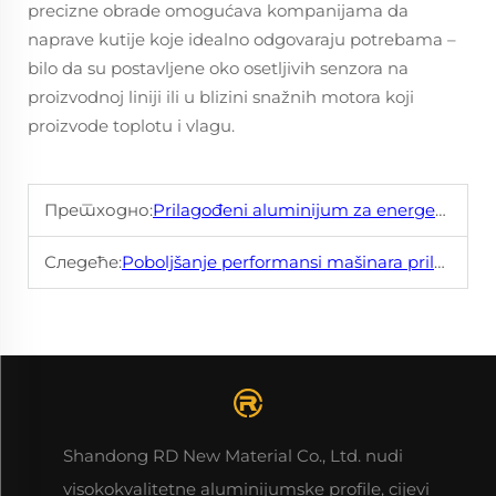
precizne obrade omogućava kompanijama da
naprave kutije koje idealno odgovaraju potrebama –
bilo da su postavljene oko osetljivih senzora na
proizvodnoj liniji ili u blizini snažnih motora koji
proizvode toplotu i vlagu.
Претходно:
Prilagođeni aluminijum za energetske efikasne zgrade
Следеће:
Poboljšanje performansi mašinara prilagođenim aluminijem
Shandong RD New Material Co., Ltd. nudi
visokokvalitetne aluminijumske profilе, cijevi