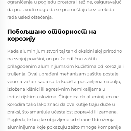
ograničenja u pogledu prostora i težine, osiguravajući
da proizvodi mogu da se premeštaju bez prekida
rada usled oštećenja.
Побољшано отпорност на
корозију
Kada aluminijum stvori taj tanki oksidni sloj prirodno
na svojoj površini, on pruža odličnu zaštitu
prilagođenim aluminijumskim kućištima od korozije i
truljenja. Ovaj ugrađeni mehanizam zaštite postaje
veoma važan kada su ta kućišta postavljena napolju,
izložena kišnici ili agresivnim hemikalijama u
industrijskim uslovima. Činjenica da aluminijum ne
korodira tako lako znači da ove kutije traju duže u
praksi, što smanjuje učestalost popravki ili zamena.
Pogledajte brojke objavljene od strane Udruženja
aluminijuma koje pokazuju zašto mnoge kompanije