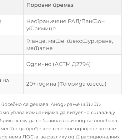
Поровни премаз
и
Неограничене РАЛ/Пантон
утакмице
Гланце, мате, текстуриране,
металне
Одлично (АСТМ Д2794)
 на
20+ година (Флорида тест)
то посебно се дешава. Анодирање штити
омогућава компанијама да визуелно стављају
брике кажу да се брзина производње повећава
место да прође кроз све оне одвојене кораке
овде нема ЛОС-а, за разлику од традиционалних