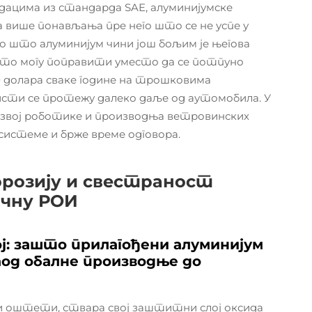
одацима из стандарда SAE, алуминијумске
 више понављања пре него што се не успе у
о што алуминијум чини још бољим је његова
есто могу поправити уместо да се потпуно
 долара сваке године на трошковима
исти се протежу далеко даље од аутомобила. У
азвој роботике и производња ветровинских
системе и брже време одговора.
орозију и свестраност
очну РОИ
ј: зашто прилагођени алуминијум
аод обалне производње до
ли оштети, ствара свој заштитни слој оксида