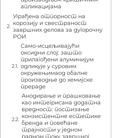
апликацијама
Уграђена отпорност на
корозију и свестраност
завршних делова за дугорочну
РОИ
Само-исцељивајући
оксидни слој: зашто
прилагођени алуминијум
одликује у суровим
окружењимаод обалне
производње до хемијске
прераде
Анодирање и прашковање
као интегрисана додатна
вредност: постизање
конзистентне естетике
бренда и повећане
трајности у једном
радном току завршног