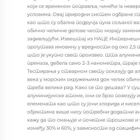
који се временом поправља, чинећи га нев
условима. Овај природни систем одбране сп
као што су обална подручја пуна сољаног ва
обично челичне делове често морају замени
задивљујући. Извештај из НАЦЕ Интернешнл 
прогутава имовину у вредности од око 2,5 
што је укупно свет произвео. Шта алумини
премаза, дебела само 2-3 нанометра, траје 
Тестирања у стварном свету показују да а
века у морским окружењима док челик обичн
треба велики рад. Како се то дешава? У су
алуминијумске атоме, они се брзо повезуј
елемената као што су јони хлорида и кисел
објектима више нису потребни додатни а
кажу да то смањује и почетне трошкове и
између 30% и 60%, у зависности од специфич