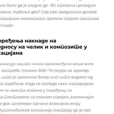
но било да је хладно до -80 степени Целзијуса
тепени. Најбољи део? Све ове предности долазе
дустријских квалитета пролази строге тестове
опција.
поређења накнаде на
дносу на челик и композите у
ацијама
оказује зашто многи произвођачи више воле
 потребе. Узмимо 6061-Т6 легура на пример.
, што је прилично близу оног што видимо од
ко трећине. Када се погледа како материјали
м се заиста истиче у поређењу са
а тестовима са сољним спрејем, алуминијум
 док полимери ојачани влакнама имају
. Аутомобилске компаније сматрају да је ово