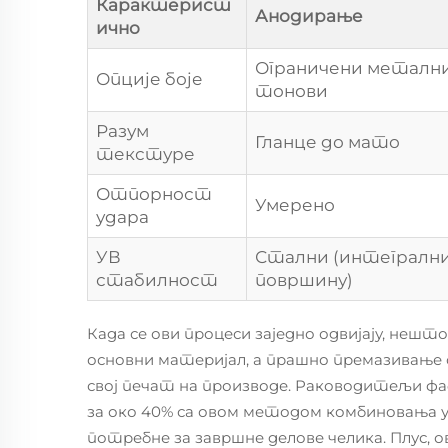
Карактерист
Анодирање
ично
Ограничени металн
Опције боје
тонови
Разум
Гланце до мато
текстуре
Отпорност
Умерено
удара
УВ
Стални (интегрални
стабилност
површину)
Када се ови процеси заједно одвијају, неш
основни материјал, а прашно премазивање 
свој печат на производе. Раководитељи фа
за око 40% са овом методом комбиновања у
потребне за завршне делове челика. Плус, 