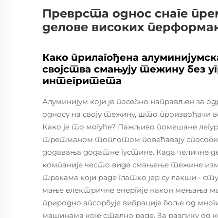
Преврста однос снаге пр
делове високих перформа
Како прилагођена алуминијумс
својства смањују тежину без 
интегритета
Алуминијум који је посебно направљен за о
односу на своју тежину, што произвођачи во
Како је то могуће? Пажљиво помешане легу
третманом топлотом повећавају способно
додавања додатне густине. Када челичне д
компаније често виде смањење тежине изм
тракама који раде глатко јер су лакши - ст
мање електричне енергије након мењања ма
природно апсорбује вибрације боље од мно
машинама које стално раде. За разлику од 