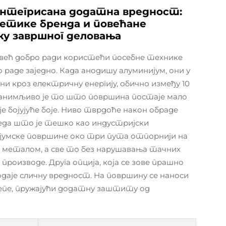
нтегрисана додатна вредност:
тике бренда и повећане
ку завршног деловања
већ добро ради користећи посебне технике
о раде заједно. Када анодишу алуминијум, они у
ни кроз електричну енергију, обично између 10
занимљиво је то што површина постаје мало
е бојујуће боје. Ниво тврдоће након обраде
čega што је тешко као индустријски
ијумске површине око три пута отпорнији на
 металом, а све то без нарушавања тачних
 производе. Друга опција, која се зове прашно
одаје сличну вредност. На површину се наноси
лепе, пружајући додатну заштиту од