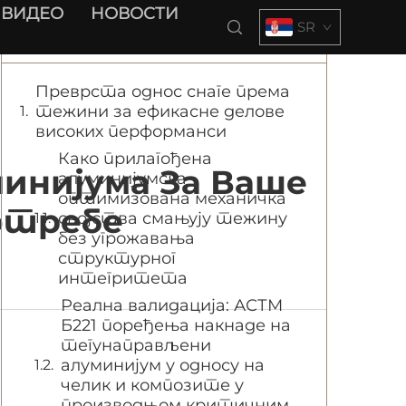
ВИДЕО
НОВОСТИ
SR
Садржај
Преврста однос снаге према
тежини за ефикасне делове
високих перформанси
Како прилагођена
инијума За Ваше
алуминијумска
оптимизована механичка
отребе
својства смањују тежину
без угрожавања
структурног
интегритета
Реална валидација: АСТМ
Б221 поређења накнаде на
тегунаправљени
алуминијум у односу на
челик и композите у
производњом критичним