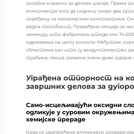
посебно корисно за делове шасије. Према п
компоненте могу да поднесу скоро два пута
поређењу са магнезијским композитима. Он
радна способност. Повређене секције се ч
замењују, што фабрикама штеди око 74.000
одржавања на целој конзоли. Међутим, кор
областима као што су ваздухопловство, р
турбина, лакша тежина значи дуже трајне 
Уграђена отпорност на к
завршних делова за дугор
Само-исцељивајући оксидни сло
одликује у суровим окружењим
хемијске прераде
Када се прилагођени алуминијум поквари и