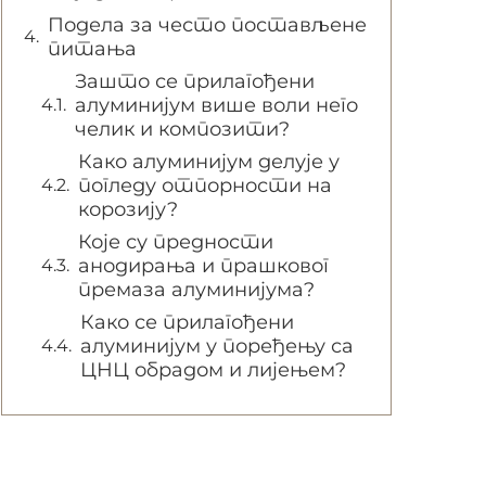
Подела за често постављене
питања
Зашто се прилагођени
алуминијум више воли него
челик и композити?
Како алуминијум делује у
погледу отпорности на
корозију?
Које су предности
анодирања и прашковог
премаза алуминијума?
Како се прилагођени
алуминијум у поређењу са
ЦНЦ обрадом и лијењем?