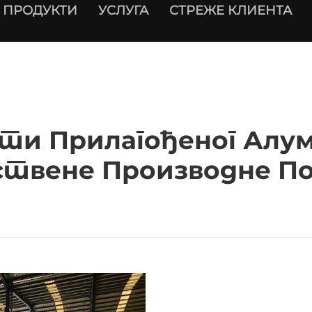
ПРОДУКТИ
УСЛУГА
СТРЕЖЕ КЛИЕНТА
ти Прилагођеног Алум
ствене Производне П