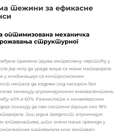
ема тежини за ефикасне
нси
ка оптимизована механичка
угрожавања структурног
дређене примене пружа импресивну чврстоћу у
ле јер могу да ураде више са мање материјала.
ре у комбинацији са контролисаним
ст метала да издржи под напором без
елове замењују алуминијумским еквивалентима,
еђу 40% и 60%. Размислите о конвейерским
удије показују да ови системи троше око 18%
теријала. Још једна предност: алуминијум
гих алтернатива, што значи мање прекида у
композитних материјала који захтевају