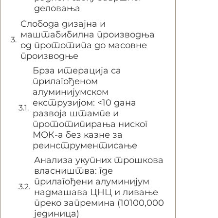
деловања
Слобода дизајна и
маштабибилна производња
од прототипа до масовне
производње
Брза итерација са
прилагођеном
алуминијумском
екструзијом: <10 дана
развоја штампе и
прототипирања ниског
МОК-а без казне за
реинструментисање
Анализа укупних трошкова
власништва: где
прилагођени алуминијум
надмашава ЦНЦ и ливање
преко запремина (10100,000
јединица)