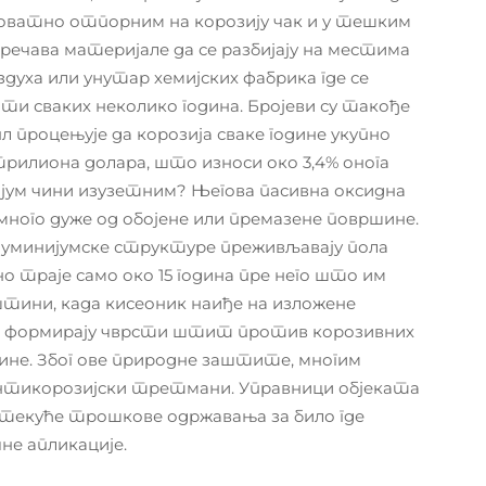
ероватно отпорним на корозију чак и у тешким
речава материјале да се разбијају на местима
здуха или унутар хемијских фабрика где се
ти сваких неколико година. Бројеви су такође
процењује да корозија сваке године укупно
трилиона долара, што износи око 3,4% онога
јум чини изузетним? Његова пасивна оксидна
много дуже од обојене или премазене површине.
луминијумске структуре преживљавају пола
о траје само око 15 година пре него што им
штини, када кисеоник наиђе на изложене
у и формирају чврсти штит против корозивних
ине. Због ове природне заштите, многим
нтикорозијски третмани. Управници објеката
 текуће трошкове одржавања за било где
не апликације.