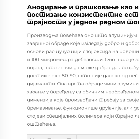
Анодирање и прашковање као и
постизање конзистентне есте
трајности у једном радном то
Производња повећава оно што алуминијум 
завршног обраде које изгледају добро и добр
основи расту густији слој оксида на површи
и 100 микрометра дебелости. Оно што је 
порна, што значи да може добро да апсорбуј
достиже око 80-90, што није далеко од не
дијаманти. Ова врста обраде чини алумин
хабање у поређењу са обичним необрађеном
димензија које произвођачи требају за своје
премазивање, функционише другачије, али д
слојеви специјалних полимера који трајно 
оштећења.