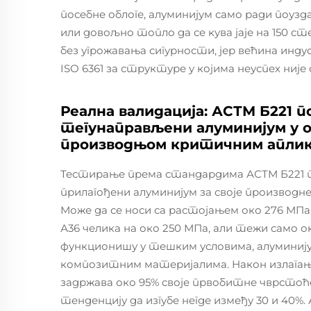
посебне облоге, алуминијум само ради поузда
или довољно топло да се кува јаје на 150 с
без угрожавања сигурности, јер већина ин
ISO 6361 за структуре у којима неуспех није 
Реална валидација: АСТМ Б221 
тегунаправљени алуминијум у о
производњом критичним аплик
Тестирање према стандардима АСТМ Б221 п
прилагођени алуминијум за своје производне
Може да се носи са растојањем око 276 МПа
А36 челика на око 250 МПа, али тежи само о
функционишу у тешким условима, алуминију
композитним материјалима. Након излагањ
задржава око 95% своје првобитне чврстоће
тенденцију да изгубе негде између 30 и 40%