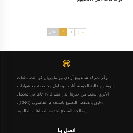
سابق
1
2
التالي
توفّر شركة شاندونغ آر دي نيو ماتيريال كو., لت. ملفات
ألومنيوم عالية الجودة، أنابيب وحلول مخصصة مع شهادات
الأيزو. استفد من خبرتنا التي تمتد لـ 17 عامًا في تشكيل
دقيق بالضغط، التصنيع باستخدام الحاسوب (CNC)،
ومعالجة السطح لخدمة الصناعات العالمية.
اتصل بنا