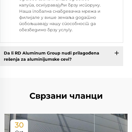
калупа, осигуравајући брзу испоруку.
Наша глобална снабдевачка мрежа и
филијале у више земаља додатно
побољшавају нашу способност да
обезбедимо брзу услугу.
Da li RD Aluminum Group nudi prilagođena
rešenja za aluminijumske cevi?
Сврзани чланци
30