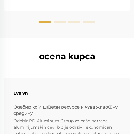
ocena kupca
Evelyn
Одабир који штеди ресурсе и чува животну
средину
Odabir RD Aluminum Group za naše potrebe
aluminijumskih cevi bio je održiv i ekonomičan
potez. Njihov nisko-ugljični reciklirani aluminijum i