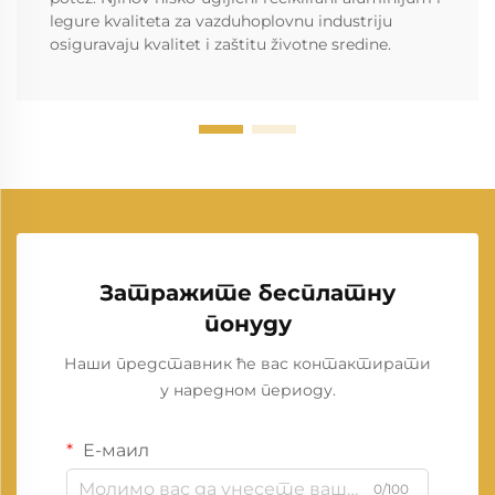
legure kvaliteta za vazduhoplovnu industriju
osiguravaju kvalitet i zaštitu životne sredine.
Затражите бесплатну
понуду
Наши представник ће вас контактирати
у наредном периоду.
Е-маил
0/100