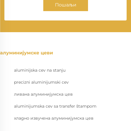
Пошаљи
алуминијумске цеви
aluminijska cev na stanju
precizni aluminijumski cev
ливана алуминијумска цев
aluminijumska cev sa transfer štampom
хладно извучена алуминијумска цев