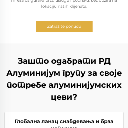
mreža osigurava brzu uslugu i podršku, bez obzira na
lokaciju naših klijenata.
Zatražite ponudu
Зашто одабрати РД
Алуминијум групу за своје
потребе алуминијумских
цеви?
Глобална ланац снабдевања и брза