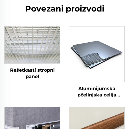
Povezani proizvodi
Rešetkasti stropni
panel
Aluminijumska
pčelinjska celija
stropnog panela