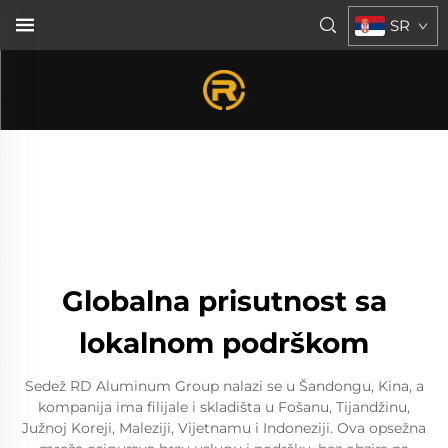
SR
Globalna prisutnost sa
lokalnom podrškom
Sedež RD Aluminum Group nalazi se u Šandongu, Kina, a
kompanija ima filijale i skladišta u Fošanu, Tijandžinu,
Južnoj Koreji, Maleziji, Vijetnamu i Indoneziji. Ova opsežna