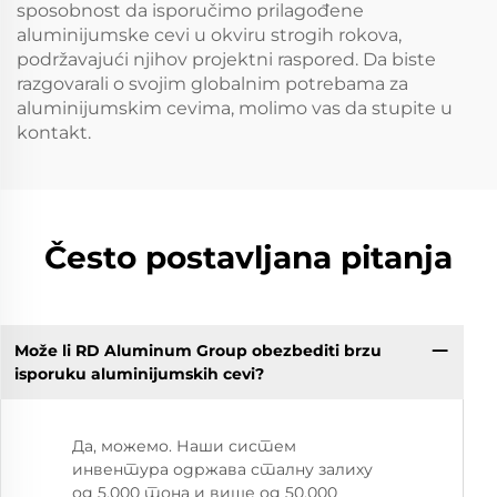
sposobnost da isporučimo prilagođene
aluminijumske cevi u okviru strogih rokova,
podržavajući njihov projektni raspored. Da biste
razgovarali o svojim globalnim potrebama za
aluminijumskim cevima, molimo vas da stupite u
kontakt.
Često postavljana pitanja
Može li RD Aluminum Group obezbediti brzu
isporuku aluminijumskih cevi?
Да, можемо. Наши систем
инвентура одржава сталну залиху
од 5.000 тона и више од 50.000