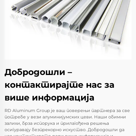
Добродошли –
контактирајте нас за
више информација
RD Aluminum Group је ваш поверењи партнера за све
потребе у вези алуминијумских цеви. Наши обимни
залихи, брза испорука и прилагођена решења
осигуравају безпрекорно искуство. Добродошли да