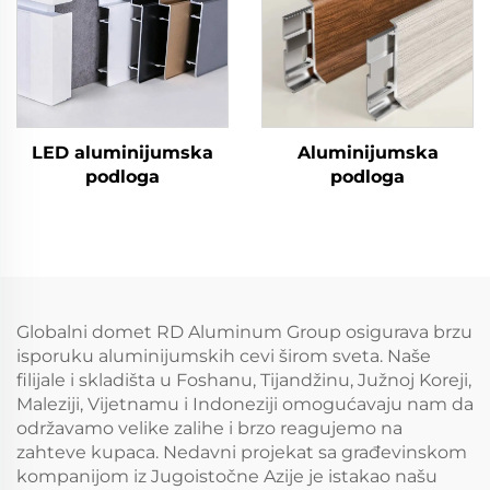
LED aluminijumska
Aluminijumska
podloga
podloga
Globalni domet RD Aluminum Group osigurava brzu
isporuku aluminijumskih cevi širom sveta. Naše
filijale i skladišta u Foshanu, Tijandžinu, Južnoj Koreji,
Maleziji, Vijetnamu i Indoneziji omogućavaju nam da
održavamo velike zalihe i brzo reagujemo na
zahteve kupaca. Nedavni projekat sa građevinskom
kompanijom iz Jugoistočne Azije je istakao našu