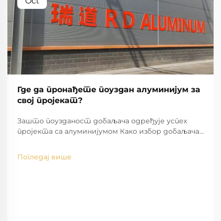
Oct
Где да пронађете поуздан алуминијум за
свој пројекат?
Зашто поузданост добаљача одређује успех
пројекта са алуминијумом Како избор добаљача
утиче на квалитет алуминијума и резултате
пројекта Када компаније одаберу погрешне
Погледај више
добаљаче, често дође до проблема са
материјалима у пројектима са алуминијумом.
Ако се погледа назад...