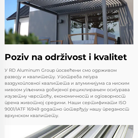
Poziv na održivost i kvalitet
У RD Aluminum Group посвећени смо одрживом
развоју и квалитету. Употреба легура
ваздухопловног квалитета и алуминијума са ниским
нивоом угљеника добијеног рециклирањем осигурава
изузетну чврстоћу, економичност и одговорност
према животној средини. Наши сертификати ISO
9001/IATF 16949 додатно потврђују нашу преданост
врхунском квалитету.