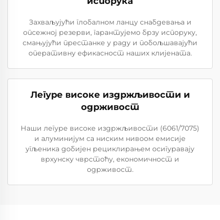
испорука
Захваљујући глобалном ланцу снабдевања и
опсежној резерви, гарантујемо брзу испоруку,
смањујући престанке у раду и побољшавајући
оперативну ефикасност наших клијената.
Легуре високе издржљивости и
одрживост
Наши легуре високе издржљивости (6061/7075)
и алуминијум са ниским нивоом емисије
угљеника добијен рециклирањем осигуравају
врхунску чврстоћу, економичност и
одрживост.