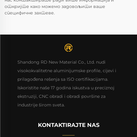
нас контактирате ради више информација и
откријте како можемо задовољити ваше
специфичне захтеве.
Shandong RD New Material Co., Ltd. nudi
visokokvalitetne aluminijumske profilе, cijevi i
prilagođena rešenja sa ISO certifikacijama.
Iskoristite naše 17 godina iskustva u preciznoj
ekstruziji, CNC obradi i obradi površine za
industrije širom sveta.
KONTAKTIRAJTE NAS