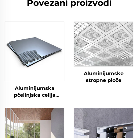
Povezani proizvodi
Aluminijumske
stropne ploče
Aluminijumska
pčelinjska celija
stropnog panela