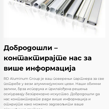
Добродошли –
контактирајте нас за
више информација
RD Aluminum Group је ваш поверењи партнера за све
потребе у вези алуминијумских цеви. Наши обимни
залихи, брза испорука и прилагођена решења
осигуравају безпрекорно искуство. Добродошли да
нас контактирате ради више информација и
откријте како можемо задовољити ваше