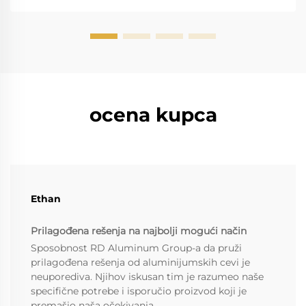
kroz...
ocena kupca
Ethan
Prilagođena rešenja na najbolji mogući način
Sposobnost RD Aluminum Group-a da pruži
prilagođena rešenja od aluminijumskih cevi je
neuporediva. Njihov iskusan tim je razumeo naše
specifične potrebe i isporučio proizvod koji je
premašio naša očekivanja.