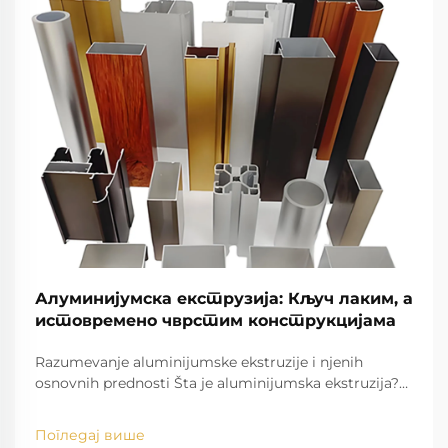
Алуминијумска екструзија: Кључ лаким, а
истовремено чврстим конструкцијама
Razumevanje aluminijumske ekstruzije i njenih
osnovnih prednosti Šta je aluminijumska ekstruzija?
Osnove procesa Proces aluminijumske ekstruzije
podrazumeva oblikovanje sirovog aluminijuma u
Погледај више
različite složene forme potiskivanjem vrućih biljeta