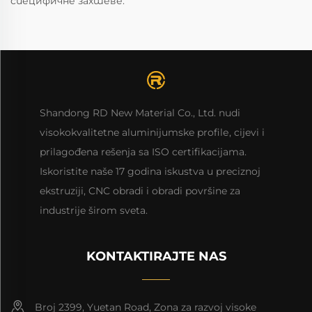
специфичне захтеве.
Shandong RD New Material Co., Ltd. nudi
visokokvalitetne aluminijumske profilе, cijevi i
prilagođena rešenja sa ISO certifikacijama.
Iskoristite naše 17 godina iskustva u preciznoj
ekstruziji, CNC obradi i obradi površine za
industrije širom sveta.
KONTAKTIRAJTE NAS
Broj 2399, Yuetan Road, Zona za razvoj visoke