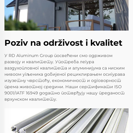
Poziv na održivost i kvalitet
У RD Aluminum Group посвећени смо одрживом
развоју и квалитету. Употреба легура
ваздухопловног квалитета и алуминијума са ниским
нивоом угљеника добијеног рециклирањем осигурава
изузетну чврстоћу, економичност и одговорност
према животној средини. Наши сертификати ISO
9001/IATF 16949 додатно потврђују нашу преданост
врхунском квалитету.