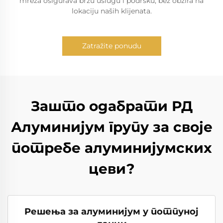
mreža osigurava brzu uslugu i podršku, bez obzira na
lokaciju naših klijenata.
Zatražite ponudu
Зашто одабрати РД
Алуминијум групу за своје
потребе алуминијумских
цеви?
Решења за алуминијум у потпуној