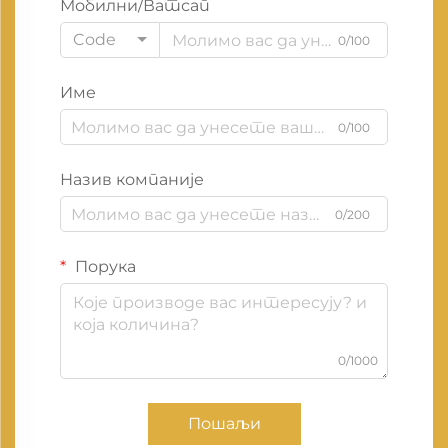
Мобилни/Ватсап
Code
0/100
Име
0/100
Назив компаније
0/200
Порука
0/1000
Пошаљи