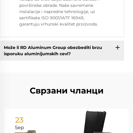
površinske obrade. Naše savremene
instalacije i napredne tehnologije, uz
sertifikate ISO 9001/IATF 16949,
garantuju vrhunski kvalitet proizvoda.
Može li RD Aluminum Group obezbediti brzu
isporuku aluminijumskih cevi?
Сврзани чланци
23
Sep