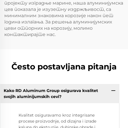
пројекту изградње марине, наша алуминијумска
цев показала је изузетну издржљивост, са
минималним знаковима корозије након пет
година излагања. За решења алуминијумских
цеви отпорних на корозију, молимо
контактирајте нас.
Često postavljana pitanja
Kako RD Aluminum Group osigurava kvalitet
svojih aluminijumskih cevi?
Kvalitet osiguravamo kroz integrisane
procese proizvodnje, od dizajna i izrade
kalupa do ekstruzije, dubinske obrade i