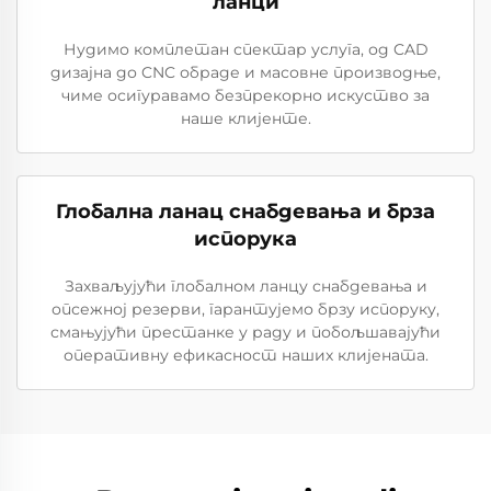
ланци
Нудимо комплетан спектар услуга, од CAD
дизајна до CNC обраде и масовне производње,
чиме осигуравамо безпрекорно искуство за
наше клијенте.
Глобална ланац снабдевања и брза
испорука
Захваљујући глобалном ланцу снабдевања и
опсежној резерви, гарантујемо брзу испоруку,
смањујући престанке у раду и побољшавајући
оперативну ефикасност наших клијената.