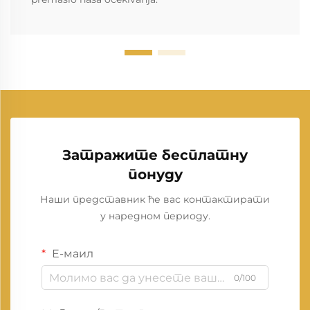
Затражите бесплатну
понуду
Наши представник ће вас контактирати
у наредном периоду.
Е-маил
0/100