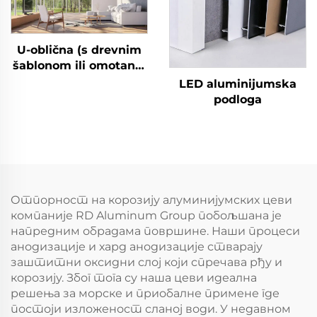
U-oblična (s drevnim
šablonom ili omotana)
aluminijumska cev
LED aluminijumska
podloga
Отпорност на корозију алуминијумских цеви
компаније RD Aluminum Group побољшана је
напредним обрадама површине. Наши процеси
анодизације и хард анодизације стварају
заштитни оксидни слој који спречава рђу и
корозију. Због тога су наша цеви идеална
решења за морске и приобалне примене где
постоји изложеност сланој води. У недавном