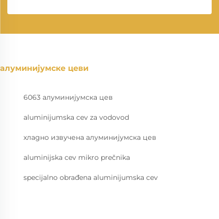
алуминијумске цеви
6063 алуминијумска цев
aluminijumska cev za vodovod
хладно извучена алуминијумска цев
aluminijska cev mikro prečnika
specijalno obrađena aluminijumska cev