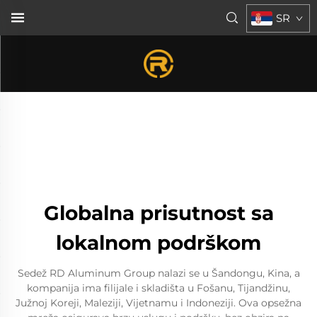
SR
Globalna prisutnost sa
lokalnom podrškom
Sedež RD Aluminum Group nalazi se u Šandongu, Kina, a
kompanija ima filijale i skladišta u Fošanu, Tijandžinu,
Južnoj Koreji, Maleziji, Vijetnamu i Indoneziji. Ova opsežna