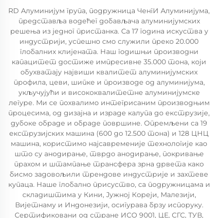
RD Алуминијум група, подружница ЧенгИ Алуминијума,
представља водећег добављача алуминијумских
решења из једног пристанка. Са 17 година искуства у
индустрији, успешно смо служили преко 20.000
глобалних клијената. Наш годишњи производни
капацитет достиже импресивне 35.000 тона, који
обухватају највиши квалитет алуминијумских
профила, цеви, шипке и производе од алуминијума,
укључујући и висококвалитетне алуминијумске
легуре. Ми се похвалимо интегрисаним производњим
процесима, од дизајна и израде калупа до екструзије,
дубоке обраде и обраде површине. Опремљени са 19
екструзијских машина (600 до 12.500 тона) и 128 ЦНЦ
машина, користимо најсавременије технологије као
што су анодирање, тврдо анодирање, покривање
прахом и штампање трансфера зрна дрвета како
бисмо задовољили трендове индустрије и захтеве
купаца. Наше глобално присуство, са подружницама и
складиштима у Кини, Јужној Кореји, Малезији,
Вијетнаму и Индонезији, осигурава брзу испоруку.
Сертификовани од стране ИСО 9001, ЦЕ, СГС, ТУВ,