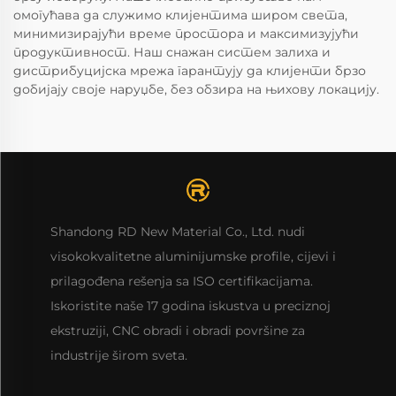
омогућава да служимо клијентима широм света,
минимизирајући време простора и максимизујући
продуктивност. Наш снажан систем залиха и
дистрибуцијска мрежа гарантују да клијенти брзо
добијају своје наруџбе, без обзира на њихову локацију.
Shandong RD New Material Co., Ltd. nudi
visokokvalitetne aluminijumske profilе, cijevi i
prilagođena rešenja sa ISO certifikacijama.
Iskoristite naše 17 godina iskustva u preciznoj
ekstruziji, CNC obradi i obradi površine za
industrije širom sveta.