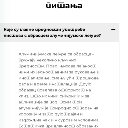
питања
Које су главне предности употребе
листова с обрасцем алуминијумске легуре?
Алуминијумске легуре са обрасцем
пружају неколико кључних
предности. Прво, њихова лаганост
чини их једноставним за руковање и
инсталирање, смањујући трошкове
рада и време инсталације. Друго,
образац повећава отпорност на
клиз, што их чини сигурнијим за
апликације за под. Осим тога,
алуминијум је природно отпоран на
корозију и зато дуготрајан и
издржљив чак и у суровим условима.
Естетичка привлачност образаних