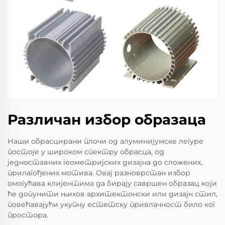
Различан избор образаца
Наши обрасцирани плочи од алуминијумске легуре
постоје у широком спектру обрасца, од
једноставних геометријских дизајна до сложених,
прилагођених мотива. Овај разноврстан избор
омогућава клијентима да бирају савршен образац који
ће допунити њихов архитектонски или дизајн стил,
повећавајући укупну естетску привлачност било ког
простора.