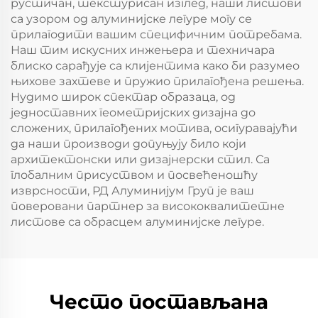
рустичан, текстурисан изглед, наши листови
са узором од алуминијске легуре могу се
прилагодити вашим специфичним потребама.
Наш тим искусних инжењера и техничара
блиско сарађује са клијентима како би разумео
њихове захтеве и пружио прилагођена решења.
Нудимо широк спектар образаца, од
једноставних геометријских дизајна до
сложених, прилагођених мотива, осигуравајући
да наши производи допуњују било који
архитектонски или дизајнерски стил. Са
глобалним присуством и посвећеношћу
изврсности, РД Алуминијум Груп је ваш
поверовани партнер за висококвалитетне
листове са обрасцем алуминијске легуре.
Често постављана