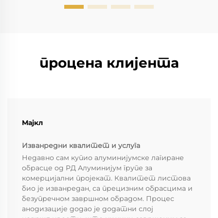
процена клијента
Мајкл
Изванредни квалитет и услуга
Недавно сам купио алуминијумске лагиране
обрасце од РД Алуминијум групе за
комерцијални пројекат. Квалитет листова
био је изванредан, са прецизним обрасцима и
безупречном завршном обрадом. Процес
анодизације додао је додатни слој