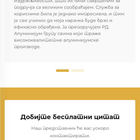
издржљивости, што их чини савршеним за
подручја са великим сообраћајем. Служба за
кориснике била је једнако импресивна, и тим
је све учинио да моја нарачка буде брзо и
ефикасно обрађена. Ја препоручујем РД
Алуминијум Групу свима који траже
висококвалитетне алуминијумске
производе.
Добијте бесплатни цитат
Наш представник ће вас ускоро
контактирати.