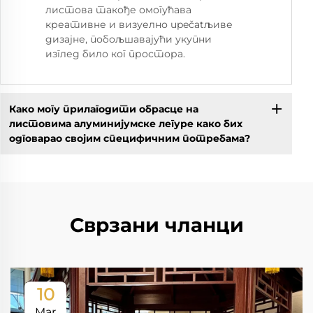
листова такође омогућава
креативне и визуелно upečatљиве
дизајне, побољшавајући укупни
изглед било ког простора.
Како могу прилагодити обрасце на
листовима алуминијумске легуре како бих
одговарао својим специфичним потребама?
Сврзани чланци
10
Mar