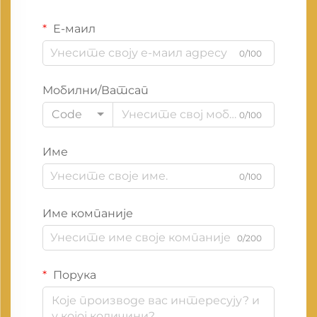
Е-маил
0/100
Мобилни/Ватсап
Code
0/100
Име
0/100
Име компаније
0/200
Порука