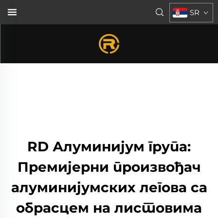
SR
RD Алуминијум група:
Премијерни произвођач
алуминијумских легова са
обрасцем на листовима