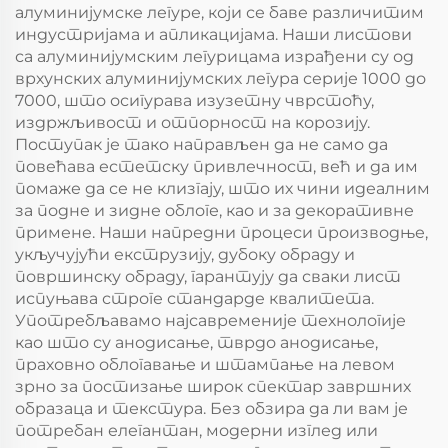
алуминијумске легуре, који се баве различитим
индустријама и апликацијама. Наши листови
са алуминијумским легурицама израђени су од
врхунских алуминијумских легура серије 1000 до
7000, што осигурава изузетну чврстоћу,
издржљивост и отпорност на корозију.
Поступак је тако направљен да не само да
повећава естетску привлечност, већ и да им
помаже да се не клизгају, што их чини идеалним
за подне и зидне облоге, као и за декоративне
примене. Наши напредни процеси производње,
укључујући екструзију, дубоку обраду и
површинску обраду, гарантују да сваки лист
испуњава строге стандарде квалитета.
Употребљавамо најсавременије технологије
као што су анодисање, тврдо анодисање,
праховно облогавање и штампање на левом
зрно за постизање широк спектар завршних
образаца и текстура. Без обзира да ли вам је
потребан елегантан, модерни изглед или