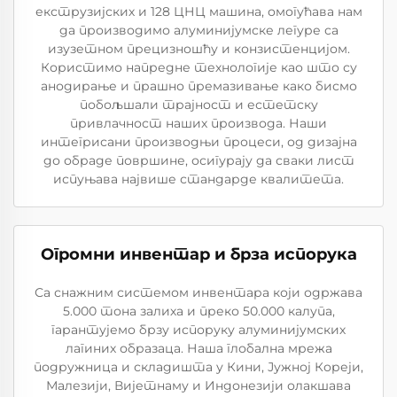
екструзијских и 128 ЦНЦ машина, омогућава нам
да производимо алуминијумске легуре са
изузетном прецизношћу и конзистенцијом.
Користимо напредне технологије као што су
анодирање и прашно премазивање како бисмо
побољшали трајност и естетску
привлачност наших производа. Наши
интегрисани производњи процеси, од дизајна
до обраде површине, осигурају да сваки лист
испуњава највише стандарде квалитета.
Огромни инвентар и брза испорука
Са снажним системом инвентара који одржава
5.000 тона залиха и преко 50.000 калупа,
гарантујемо брзу испоруку алуминијумских
лагиних образаца. Наша глобална мрежа
подружница и складишта у Кини, Јужној Кореји,
Малезији, Вијетнаму и Индонезији олакшава