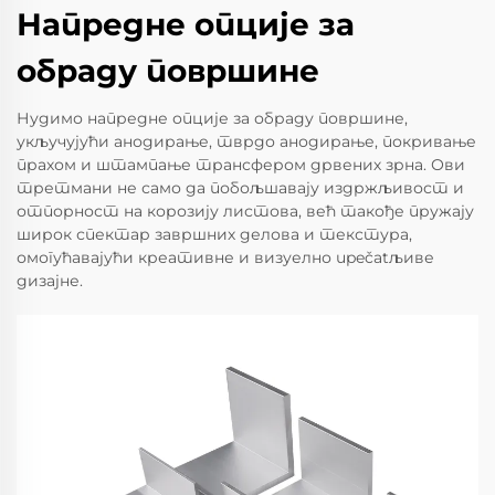
Напредне опције за
обраду површине
Нудимо напредне опције за обраду површине,
укључујући анодирање, тврдо анодирање, покривање
прахом и штампање трансфером дрвених зрна. Ови
третмани не само да побољшавају издржљивост и
отпорност на корозију листова, већ такође пружају
широк спектар завршних делова и текстура,
омогућавајући креативне и визуелно upečatљиве
дизајне.