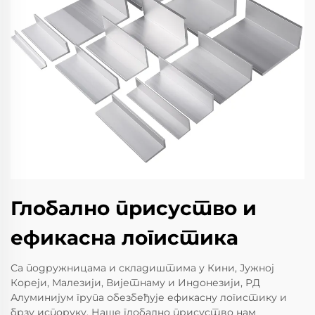
Глобално присуство и
ефикасна логистика
Са подружницама и складиштима у Кини, Јужној
Кореји, Малезији, Вијетнаму и Индонезији, РД
Алуминијум група обезбеђује ефикасну логистику и
брзу испоруку. Наше глобално присуство нам