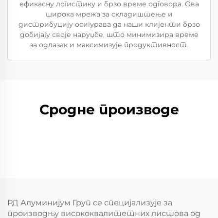
ефикасну логистику и брзо време одговора. Ова
широка мрежа за складиштење и
дистрибуцију осигурава да наши клијенти брзо
добијају своје наруџбе, што минимизира време
за одлазак и максимизује продуктивност.
Сродне производе
РД Алуминијум Груп се специјализује за
производњу висококвалитетних листова од