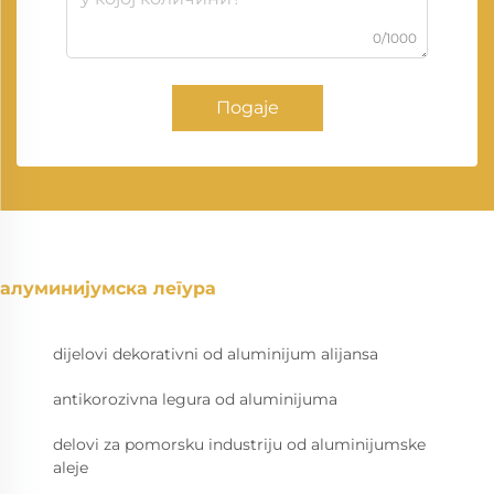
0/1000
Подаје
алуминијумска легура
dijelovi dekorativni od aluminijum alijansa
antikorozivna legura od aluminijuma
delovi za pomorsku industriju od aluminijumske
aleje