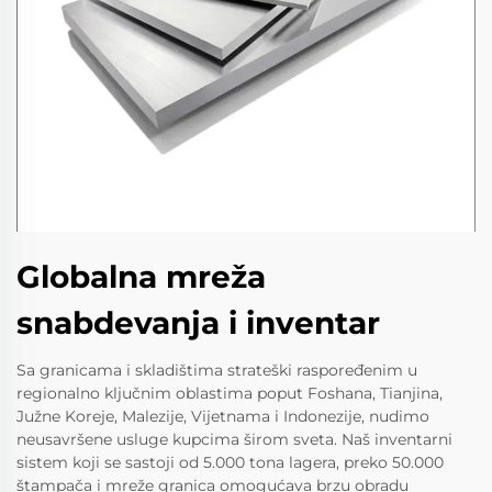
Globalna mreža
snabdevanja i inventar
Sa granicama i skladištima strateški raspoređenim u
regionalno ključnim oblastima poput Foshana, Tianjina,
Južne Koreje, Malezije, Vijetnama i Indonezije, nudimo
neusavršene usluge kupcima širom sveta. Naš inventarni
sistem koji se sastoji od 5.000 tona lagera, preko 50.000
štampača i mreže granica omogućava brzu obradu