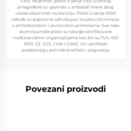
7000, na primer, ploče iz serije 1000 (čistoća)
prilagođene su upotrebi u ambalaži hrane zbog
visoke otpornosti na koroziju. Ploče iz serije 5000
takođe su popularne zahvaljujući svojstvu formiranja
u arhitektonskim i pomorskim primenama. Sve naše
aluminijumske ploče su takodje sertifikovane
međunarodnim organizacijama kao što su TUV, ISO
9001, CE, SGS, CMA i CNAS. Ovi sertifikati
predstavljaju potvrde kvaliteta i osiguranja.
Povezani proizvodi