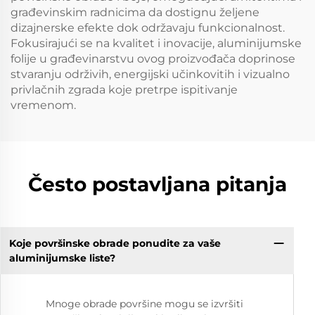
građevinskim radnicima da dostignu željene
dizajnerske efekte dok održavaju funkcionalnost.
Fokusirajući se na kvalitet i inovacije, aluminijumske
folije u građevinarstvu ovog proizvođača doprinose
stvaranju održivih, energijski učinkovitih i vizualno
privlačnih zgrada koje pretrpe ispitivanje
vremenom.
Često postavljana pitanja
Koje površinske obrade ponudite za vaše
aluminijumske liste?
Mnoge obrade površine mogu se izvršiti