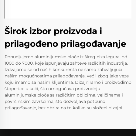
Širok izbor proizvoda i
prilagođeno prilagođavanje
Ponudjujemo aluminijumske ploče iz šireg niza legura, od
1000 do 7000, koje ispunjavaju zahteve različitih industrija.
Izdvajamo se od naših konkurenta ne samo zahvaljujući
našim mogućnostima prilagođavanja, već i zbog jake veze
koju imamo sa našim klijentima. Dizajniramo i proizvodimo
štoperice u kući, što omogućava proizvodnju
aluminijumske ploče sa različitim oblicima, veličinama i
površinskim završcima, što dozvoljava potpuno
prilagođavanje, bez obzira na to koliko su složeni dizajni.