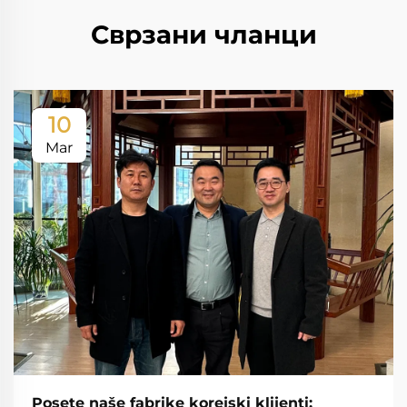
Сврзани чланци
10
Mar
Posete naše fabrike korejski klijenti: