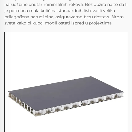
narudžbine unutar minimalnih rokova. Bez obzira na to da li
je potrebna mala količina standardnih listova ili velika
prilagođena narudžbina, osiguravamo brzu dostavu širom
sveta kako bi kupci mogli ostati ispred u projektima.