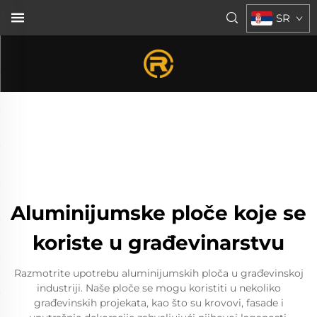
SR
Aluminijumske ploče koje se
koriste u građevinarstvu
Razmotrite upotrebu aluminijumskih ploča u građevinskoj
industriji. Naše ploče se mogu koristiti u nekoliko
građevinskih projekata, kao što su krovovi, fasade i