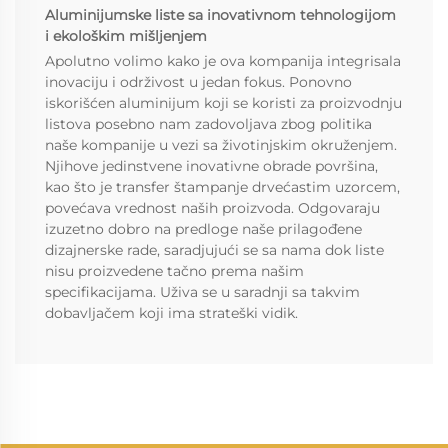
Aluminijumske liste sa inovativnom tehnologijom
i ekološkim mišljenjem
Apolutno volimo kako je ova kompanija integrisala
inovaciju i održivost u jedan fokus. Ponovno
iskorišćen aluminijum koji se koristi za proizvodnju
listova posebno nam zadovoljava zbog politika
naše kompanije u vezi sa životinjskim okruženjem.
Njihove jedinstvene inovativne obrade površina,
kao što je transfer štampanje drvećastim uzorcem,
povećava vrednost naših proizvoda. Odgovaraju
izuzetno dobro na predloge naše prilagođene
dizajnerske rade, saradjujući se sa nama dok liste
nisu proizvedene tačno prema našim
specifikacijama. Uživa se u saradnji sa takvim
dobavljačem koji ima strateški vidik.