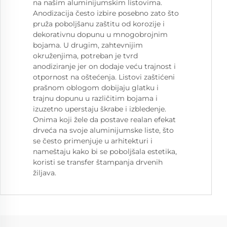
na našim aluminijumskim listovima.
Anodizacija često izbire posebno zato što
pruža poboljšanu zaštitu od korozije i
dekorativnu dopunu u mnogobrojnim
bojama. U drugim, zahtevnijim
okruženjima, potreban je tvrd
anodiziranje jer on dodaje veću trajnost i
otpornost na oštećenja. Listovi zaštićeni
prašnom oblogom dobijaju glatku i
trajnu dopunu u različitim bojama i
izuzetno uperstaju škrabe i izbledenje.
Onima koji žele da postave realan efekat
drveća na svoje aluminijumske liste, što
se često primenjuje u arhitekturi i
nameštaju kako bi se poboljšala estetika,
koristi se transfer štampanja drvenih
žiljava.