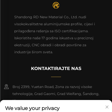
Shandong RD New Material Co., Ltd. nudi
visokokvalitetne aluminijumske profilе, cijevi i
prilagođena rešenja sa ISO certifikacijama.
Iskoristite naše 17 godina iskustva u preciznoj
ekstruziji, CNC obradi i obradi površine za
industrije širom sveta.
KONTAKTIRAJTE NAS
Broj 2399, Yuetan Road, Zona za razvoj visoke
tehnologije, Grad Gaomi, Grad Weifang, Šandong,
Kina.
We value your privacy