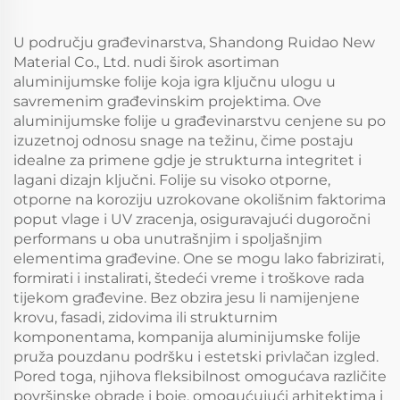
U području građevinarstva, Shandong Ruidao New
Material Co., Ltd. nudi širok asortiman
aluminijumske folije koja igra ključnu ulogu u
savremenim građevinskim projektima. Ove
aluminijumske folije u građevinarstvu cenjene su po
izuzetnoj odnosu snage na težinu, čime postaju
idealne za primene gdje je strukturna integritet i
lagani dizajn ključni. Folije su visoko otporne,
otporne na koroziju uzrokovane okolišnim faktorima
poput vlage i UV zracenja, osiguravajući dugoročni
performans u oba unutrašnjim i spoljašnjim
elementima građevine. One se mogu lako fabrizirati,
formirati i instalirati, štedeći vreme i troškove rada
tijekom građevine. Bez obzira jesu li namijenjene
krovu, fasadi, zidovima ili strukturnim
komponentama, kompanija aluminijumske folije
pruža pouzdanu podršku i estetski privlačan izgled.
Pored toga, njihova fleksibilnost omogućava različite
površinske obrade i boje, omogućujući arhitektima i