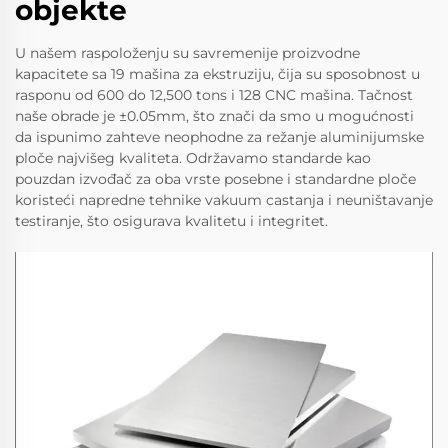
objekte
U našem raspoloženju su savremenije proizvodne
kapacitete sa 19 mašina za ekstruziju, čija su sposobnost u
rasponu od 600 do 12,500 tons i 128 CNC mašina. Tačnost
naše obrade je ±0.05mm, što znači da smo u mogućnosti
da ispunimo zahteve neophodne za režanje aluminijumske
ploče najvišeg kvaliteta. Održavamo standarde kao
pouzdan izvođač za oba vrste posebne i standardne ploče
koristeći napredne tehnike vakuum castanja i neuništavanje
testiranje, što osigurava kvalitetu i integritet.