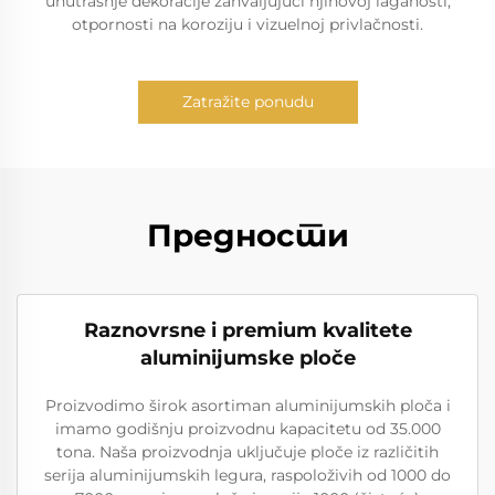
unutrašnje dekoracije zahvaljujući njihovoj laganosti,
otpornosti na koroziju i vizuelnoj privlačnosti.
Zatražite ponudu
Предности
Raznovrsne i premium kvalitete
aluminijumske ploče
Proizvodimo širok asortiman aluminijumskih ploča i
imamo godišnju proizvodnu kapacitetu od 35.000
tona. Naša proizvodnja uključuje ploče iz različitih
serija aluminijumskih legura, raspoloživih od 1000 do