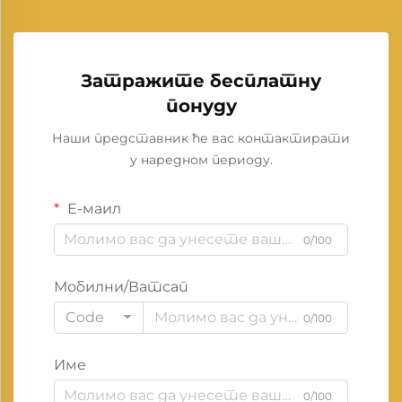
Затражите бесплатну
понуду
Наши представник ће вас контактирати
у наредном периоду.
Е-маил
0/100
Мобилни/Ватсап
Code
0/100
Име
0/100