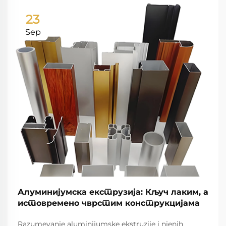
23
Sep
Алуминијумска екструзија: Кључ лаким, а
истовремено чврстим конструкцијама
Razumevanje aluminijumske ekstruzije i njenih