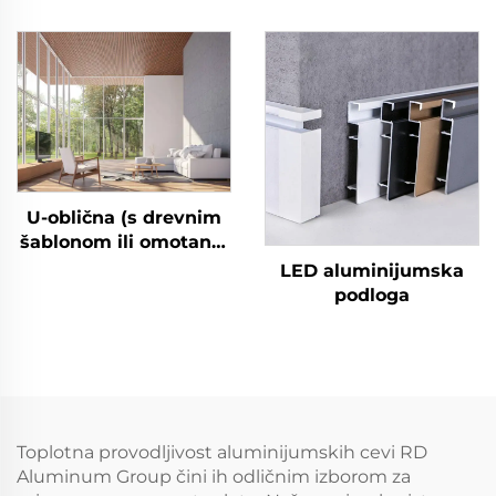
stropnog panela
U-oblična (s drevnim
šablonom ili omotana)
aluminijumska cev
LED aluminijumska
podloga
Toplotna provodljivost aluminijumskih cevi RD
Aluminum Group čini ih odličnim izborom za