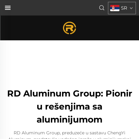
SR
RD Aluminum Group: Pionir
u rešenjima sa
aluminijumom
RD Aluminum Group, preduzeće u sastavu ChengYi