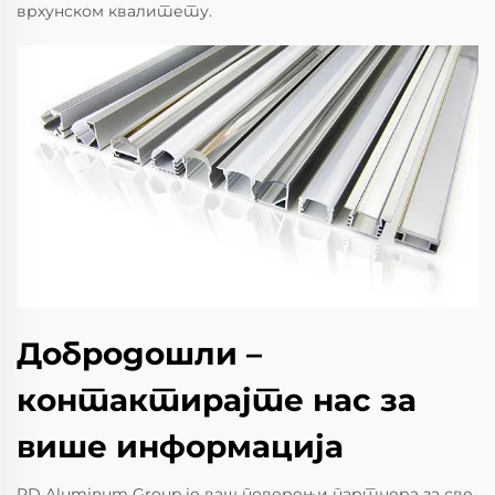
врхунском квалитету.
Добродошли –
контактирајте нас за
више информација
RD Aluminum Group је ваш поверењи партнера за све