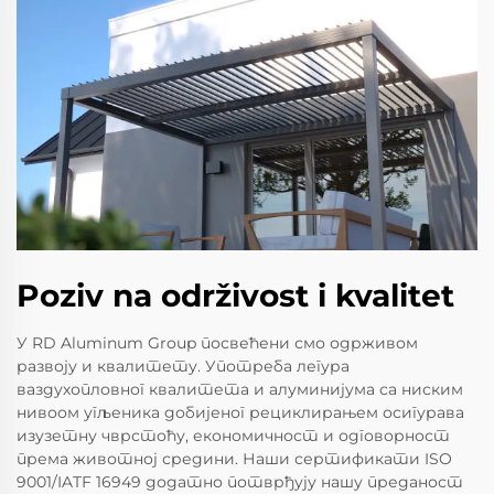
Poziv na održivost i kvalitet
У RD Aluminum Group посвећени смо одрживом
развоју и квалитету. Употреба легура
ваздухопловног квалитета и алуминијума са ниским
нивоом угљеника добијеног рециклирањем осигурава
изузетну чврстоћу, економичност и одговорност
према животној средини. Наши сертификати ISO
9001/IATF 16949 додатно потврђују нашу преданост