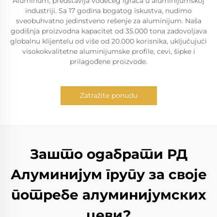
Aluminum, predstavlja vodećeg igrača u aluminijumskoj
industriji. Sa 17 godina bogatog iskustva, nudimo
sveobuhvatno jedinstveno rešenje za aluminijum. Naša
godišnja proizvodna kapacitet od 35.000 tona zadovoljava
globalnu klijentelu od više od 20.000 korisnika, uključujući
visokokvalitetne aluminijumske profile, cevi, šipke i
prilagođene proizvode.
Zatražite ponudu
Зашто одабрати РД
Алуминијум групу за своје
потребе алуминијумских
цеви?