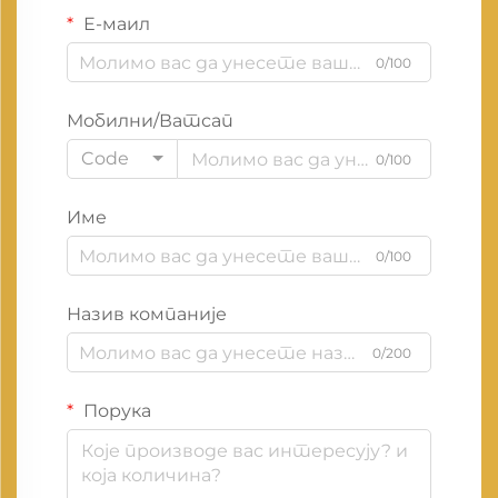
Е-маил
0/100
Мобилни/Ватсап
Code
0/100
Име
0/100
Назив компаније
0/200
Порука