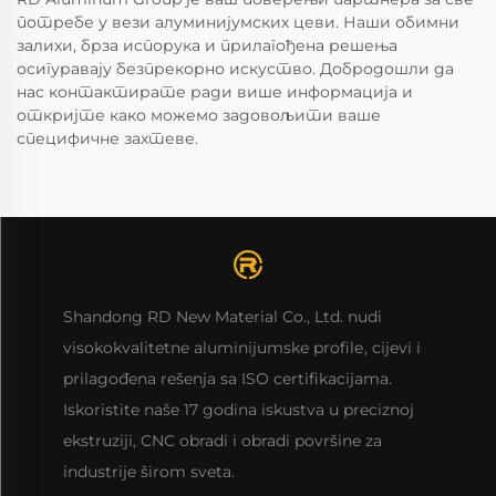
потребе у вези алуминијумских цеви. Наши обимни
залихи, брза испорука и прилагођена решења
осигуравају безпрекорно искуство. Добродошли да
нас контактирате ради више информација и
откријте како можемо задовољити ваше
специфичне захтеве.
Shandong RD New Material Co., Ltd. nudi
visokokvalitetne aluminijumske profilе, cijevi i
prilagođena rešenja sa ISO certifikacijama.
Iskoristite naše 17 godina iskustva u preciznoj
ekstruziji, CNC obradi i obradi površine za
industrije širom sveta.