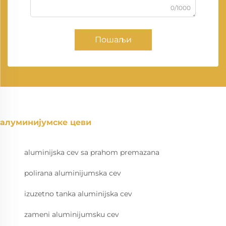
0/1000
Пошаљи
алуминијумске цеви
aluminijska cev sa prahom premazana
polirana aluminijumska cev
izuzetno tanka aluminijska cev
zameni aluminijumsku cev