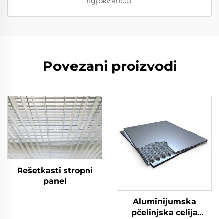
одрживост.
Povezani proizvodi
Rešetkasti stropni
panel
Aluminijumska
pčelinjska celija