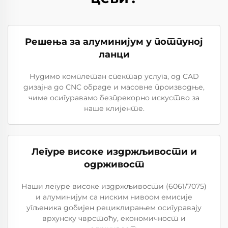
Решења за алуминијум у потпуној
ланци
Нудимо комплетан спектар услуга, од CAD
дизајна до CNC обраде и масовне производње,
чиме осигуравамо безпрекорно искуство за
наше клијенте.
Легуре високе издржљивости и
одрживост
Наши легуре високе издржљивости (6061/7075)
и алуминијум са ниским нивоом емисије
угљеника добијен рециклирањем осигуравају
врхунску чврстоћу, економичност и