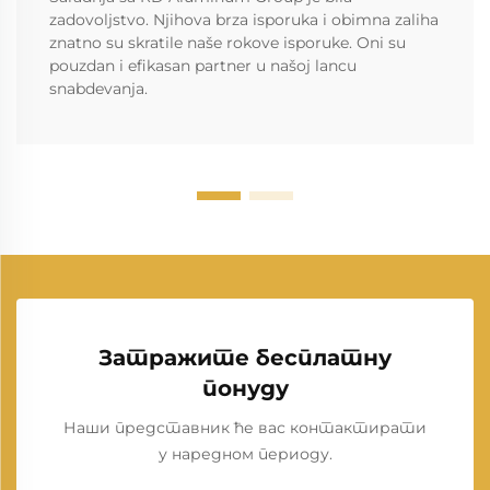
zadovoljstvo. Njihova brza isporuka i obimna zaliha
znatno su skratile naše rokove isporuke. Oni su
pouzdan i efikasan partner u našoj lancu
snabdevanja.
Затражите бесплатну
понуду
Наши представник ће вас контактирати
у наредном периоду.