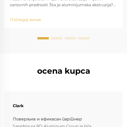
osnovnih prednosti Šta je aluminijumska ekstruzija?
Osnove procesa Proces aluminijumske ekstruzije
podrazumeva oblikovanje sirovog aluminijuma u
Погледај више
različite složene forme potiskivanjem vrućih biljeta
kroz...
ocena kupca
Clark
Поверљив и ефикасан партнер
Saradnja sa RD Aluminum Group je bila