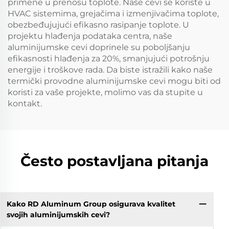
primene u prenosu toplote. Naše cevi se koriste u
HVAC sistemima, grejačima i izmenjivačima toplote,
obezbeđujujući efikasno rasipanje toplote. U
projektu hlađenja podataka centra, naše
aluminijumske cevi doprinele su poboljšanju
efikasnosti hlađenja za 20%, smanjujući potrošnju
energije i troškove rada. Da biste istražili kako naše
termički provodne aluminijumske cevi mogu biti od
koristi za vaše projekte, molimo vas da stupite u
kontakt.
Često postavljana pitanja
Kako RD Aluminum Group osigurava kvalitet
svojih aluminijumskih cevi?