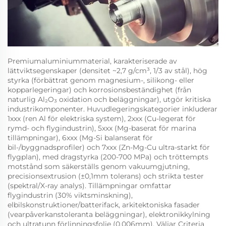
Premiumaluminiummaterial, karakteriserade av
lättviktsegenskaper (densitet ~2,7 g/cm³, 1/3 av stål), hög
styrka (förbättrat genom magnesium-, silikong- eller
kopparlegeringar) och korrosionsbeständighet (från
naturlig Al₂O₃ oxidation och beläggningar), utgör kritiska
industrikomponenter. Huvudlegeringskategorier inkluderar
1xxx (ren Al för elektriska system), 2xxx (Cu-legerat för
rymd- och flygindustrin), 5xxx (Mg-baserat för marina
tillämpningar), 6xxx (Mg-Si balanserat för
bil-/byggnadsprofiler) och 7xxx (Zn-Mg-Cu ultra-starkt för
flygplan), med dragstyrka (200-700 MPa) och tröttempts
motstånd som säkerställs genom vakuumgjutning,
precisionsextrusion (±0,1mm tolerans) och strikta tester
(spektral/X-ray analys). Tillämpningar omfattar
flygindustrin (30% viktsminskning),
elbilskonstruktioner/batterifack, arkitektoniska fasader
(vearpåverkanstoleranta beläggningar), elektronikkylning
och ultratunn förlinningsfolie (0,006mm). Väljar Criteria