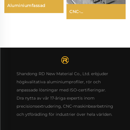
Aluminiumfassad
CNC-
aluminiumbearbetning
Anpassning
Shandong RD New Material Co., Ltd. erbjuder
högkvalitativa aluminiumprofiler, rör och
anpassade lösningar med ISO-certifieringar.
Dra nytta av vår 17-åriga expertis inom
precisionsextrudering, CNC-maskinbearbetning
och ytförädling för industrier över hela världen.