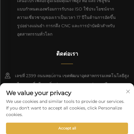
เสนอโปรไฟล์อะลูมิเนียมคุณภาพสูง ท่อ และโซลูชัน
แบบกำหนดเองพร้อมการรับรอง ISO ใช้ประโยชน์จาก
ความเชี่ยวชาญของเราเป็นเวลา 17 ปีในด้านการอัดขึ้น
รูปอย่างแม่นยำ การกลึง CNC และการบำบัดผิวสำหรับ
อุตสาหกรรมทั่วโลก
ติดต่อเรา
เลขที่ 2399 ถนนหยü่ถาน เขตพัฒนาอุตสาหกรรมเทคโนโลยีสูง
เมืองเกาหมี่ เมืองเหยิ่นฟาง มณฑลซานตง ประเทศจีน
We value your privacy
+86-13964661063
We use cookies and similar tools to provide our services.
If you don't want to accept all cookies, click Personalize
[email protected]
cookies.
Accept all
ลิขสิทธิ์ © 2025 โดย RD Alu Group
นโยบายความเป็นส่วนตัว