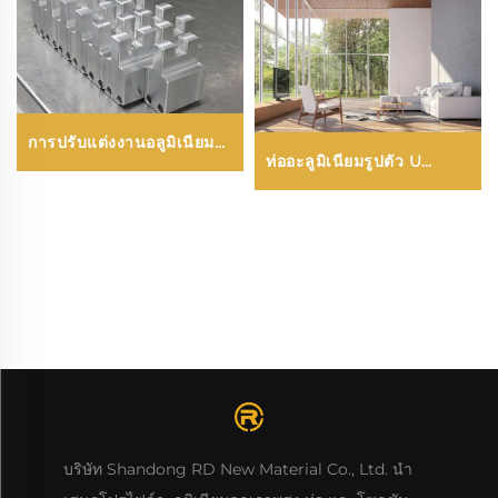
การปรับแต่งงานอลูมิเนียม
ท่ออะลูมิเนียมรูปตัว U
CNC
(ลายไม้หรือเคลือบสี)
บริษัท Shandong RD New Material Co., Ltd. นำ