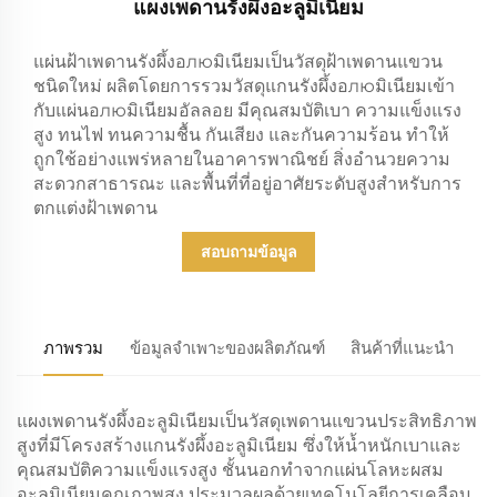
แผงเพดานรังผึ้งอะลูมิเนียม
แผ่นฝ้าเพดานรังผึ้งอлюมิเนียมเป็นวัสดุฝ้าเพดานแขวน
ชนิดใหม่ ผลิตโดยการรวมวัสดุแกนรังผึ้งอлюมิเนียมเข้า
กับแผ่นอлюมิเนียมอัลลอย มีคุณสมบัติเบา ความแข็งแรง
สูง ทนไฟ ทนความชื้น กันเสียง และกันความร้อน ทำให้
ถูกใช้อย่างแพร่หลายในอาคารพาณิชย์ สิ่งอำนวยความ
สะดวกสาธารณะ และพื้นที่ที่อยู่อาศัยระดับสูงสำหรับการ
ตกแต่งฝ้าเพดาน
สอบถามข้อมูล
ภาพรวม
ข้อมูลจำเพาะของผลิตภัณฑ์
สินค้าที่แนะนำ
แผงเพดานรังผึ้งอะลูมิเนียมเป็นวัสดุเพดานแขวนประสิทธิภาพ
สูงที่มีโครงสร้างแกนรังผึ้งอะลูมิเนียม ซึ่งให้น้ำหนักเบาและ
คุณสมบัติความแข็งแรงสูง ชั้นนอกทำจากแผ่นโลหะผสม
อะลูมิเนียมคุณภาพสูง ประมวลผลด้วยเทคโนโลยีการเคลือบ