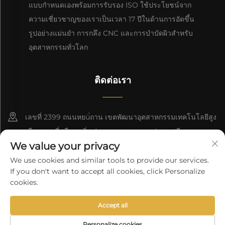
แบบกำหนดเองพร้อมการรับรอง ISO ใช้ประโยชน์จาก
ความเชี่ยวชาญของเราเป็นเวลา 17 ปีในด้านการอัดขึ้น
รูปอย่างแม่นยำ การกลึง CNC และการบำบัดผิวสำหรับ
อุตสาหกรรมทั่วโลก
ติดต่อเรา
เลขที่ 2399 ถนนหยü่ถาน เขตพัฒนาอุตสาหกรรมเทคโนโลยีสูง
เมืองเกาหมี่ เมืองเหยิ่นฟาง มณฑลซานตง ประเทศจีน
We value your privacy
+86-13964661063
We use cookies and similar tools to provide our services.
If you don't want to accept all cookies, click Personalize
[email protected]
cookies.
Accept all
ลิขสิทธิ์ © 2025 โดย RD Alu Group
นโยบายความเป็นส่วนตัว
Personalize cookies