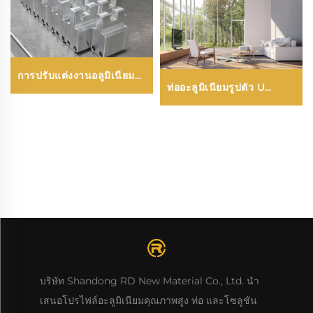
การปรับแต่งงานอลูมิเนียม
ท่ออะลูมิเนียมรูปตัว U
CNC
(ลายไม้หรือเคลือบสี)
บริษัท Shandong RD New Material Co., Ltd. นำ
เสนอโปรไฟล์อะลูมิเนียมคุณภาพสูง ท่อ และโซลูชัน