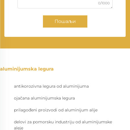
0/1000
Пошаљи
aluminijumska legura
antikorozivna legura od aluminijuma
ojačana aluminijumska legura
prilagođeni proizvodi od aluminijum alije
delovi za pomorsku industriju od aluminijumske
aleje