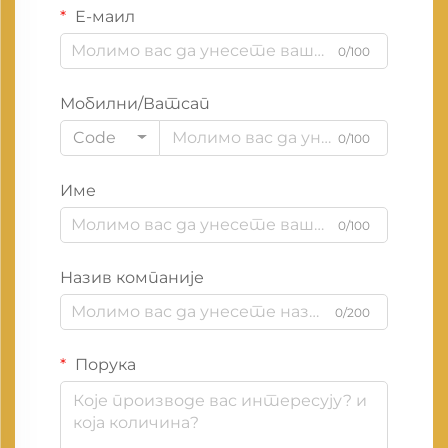
Е-маил
0/100
Мобилни/Ватсап
Code
0/100
Име
0/100
Назив компаније
0/200
Порука