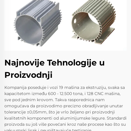
Najnovije Tehnologije u
Proizvodnji
Kompanija poseduje i vozi 19 mašina za ekstruziju, svaka sa
kapacitetom između 600 - 12.500 tona, i 128 CNC mašina,
sve pod jednim krovom. Takva rasporednica nam
omogućava da proizvodimo precizno obradljivanje unutar
tolerancije ±0,05mm, što je vrlo željeno pri proizvodnji
kvalitetnih komponenti od aluminijumske legure. Standardi
proizvoda su još više povećani kroz naše procese kao što su
vakuumski lisak i neuništavajuće testiranje.