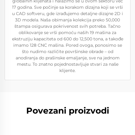
globalnih klijenata i nalazimo se u ovom sektoru već
17 godina. Sve počinje sa korakom dizajna koji se vrši
u CAD softveru, gde izrađujemo detaljne dizajne 2D i
3D modela. Naša obimanja kolekcija preko 50,000
štampa osigurava pokrivenost svih potreba. Tačno
oblikovanje se vrši pomoću naših 19 mašina za
ekstruziju kapaciteta od 600 do 12,500 tona, a takođe
imamo 128 CNC mašina. Pored ovoga, ponosimo se
što nudimo različite površinske obrade – od
anodiranja do prašinske emaljanje, sve na jednom
mestu. To znatno pojednostavljuje stvari za naše
klijente.
Povezani proizvodi