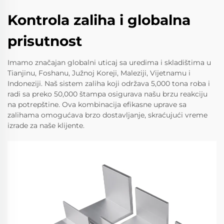
Kontrola zaliha i globalna
prisutnost
Imamo značajan globalni uticaj sa uredima i skladištima u
Tianjinu, Foshanu, Južnoj Koreji, Maleziji, Vijetnamu i
Indoneziji. Naš sistem zaliha koji održava 5,000 tona roba i
radi sa preko 50,000 štampa osigurava našu brzu reakciju
na potrepštine. Ova kombinacija efikasne uprave sa
zalihama omogućava brzo dostavljanje, skraćujući vreme
izrade za naše klijente.