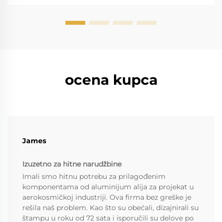
ocena kupca
James
Izuzetno za hitne narudžbine
Imali smo hitnu potrebu za prilagođenim
komponentama od aluminijum alija za projekat u
aerokosmičkoj industriji. Ova firma bez greške je
rešila naš problem. Kao što su obećali, dizajnirali su
štampu u roku od 72 sata i isporučili su delove po