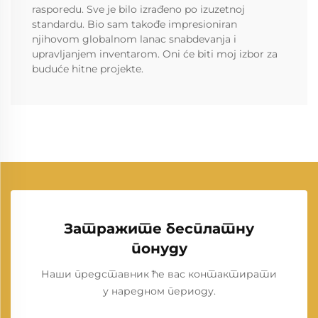
rasporedu. Sve je bilo izrađeno po izuzetnoj
standardu. Bio sam takođe impresioniran
njihovom globalnom lanac snabdevanja i
upravljanjem inventarom. Oni će biti moj izbor za
buduće hitne projekte.
Затражите бесплатну
понуду
Наши представник ће вас контактирати
у наредном периоду.