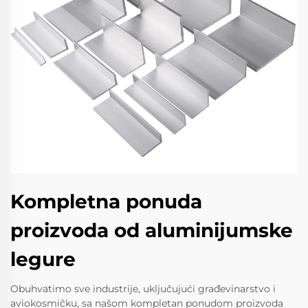
Kompletna ponuda
proizvoda od aluminijumske
legure
Obuhvatimo sve industrije, uključujući građevinarstvo i
aviokosmičku, sa našom kompletan ponudom proizvoda