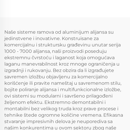
Naše sisteme ramova od aluminijum alijansa su
jedinstvene i inovativne. Konstruisane za
komercijalnu i struktursku građevinu unutar serija
1000 - 7000 alijansa, naši proizvodi poseduju
ekstremnu čvrstoću i laganost koja omogućava
laganu manevrabilnost kroz mnoge ograničenja u
izgradnji i rukovanju. Bez obzira da li izgrađujete
savremen izložbu objavljenu za komercijalno
korišćenje ili pravite nameštaj u savremenom stilu,
bojite poliranje alijansa i multifunkcionalne izložbe,
ovi sistemi su modularni i savršeno prilagođeni
željenom efektu. Ekstremno demontabilni i
montabilni bez velikog truda kroz prave procese i
tehnike štede ogromne količine vremena. Efikasna
stvaranje impresivnih delova je neuporediva sa
našim konkurentima u ovom sektoru zbog naše