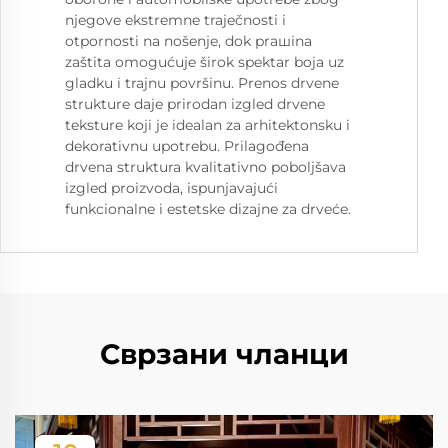
njegove ekstremne traječnosti i
otpornosti na nošenje, dok prашina
zaštita omogućuje širok spektar boja uz
gladku i trajnu površinu. Prenos drvene
strukture daje prirodan izgled drvene
teksture koji je idealan za arhitektonsku i
dekorativnu upotrebu. Prilagođena
drvena struktura kvalitativno poboljšava
izgled proizvoda, ispunjavajući
funkcionalne i estetske dizajne za drveće.
Сврзани чланци