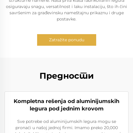
strukturne namene. Naša prva klasa fabrikovanih legura
osiguravaju snagu, versatilnost i laku instalaciju, što ih čini
savršenim za građevinsku nameštajnu prikaznu i druge
postavke.
Zatražite ponudu
Предности
Kompletna rešenja od aluminijumskih
legura pod jednim krovom
Sve potrebe od aluminijumskih legura mogu se
pronaći u našoj jednoj firmi. Imamo preko 20,000