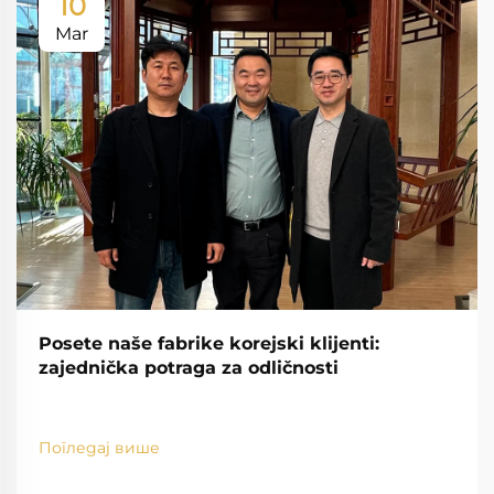
10
Mar
Posete naše fabrike korejski klijenti:
zajednička potraga za odličnosti
Погледај више