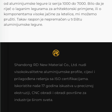
od aluminijumske legure iz serija 1000 do 7000. Bilo da je
riječ o laganim legurama za arhitektonski primjene, ili o
komponentama visoke jačine za letelice, mi možemo
pružiti. Takav raspon je nepremačen u tržištu
aluminijumske legure.
Shandong RD New Material Co., Ltd. nudi
visokokvalitetne aluminijumske profilе, cijevi i
prilagođena rešenja sa ISO certifikacijama.
Iskoristite naše 17 godina iskustva u preciznoj
ekstruziji, CNC obradi i obradi površine za
industrije širom sveta.