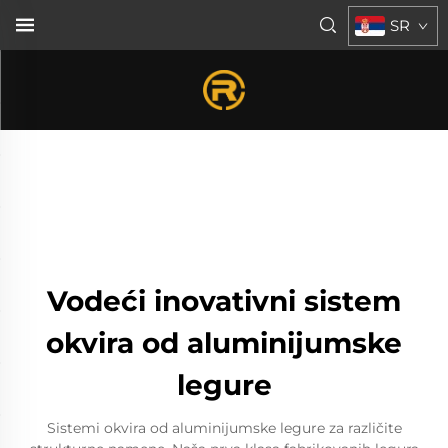
SR
Vodeći inovativni sistem
okvira od aluminijumske
legure
Sistemi okvira od aluminijumske legure za različite