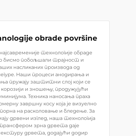
nologije obrade površine
ајсавременије технологије обраде
о бисмо побољшали трајност и
ших насликаних производа од
легуре. Наши процеси анодирања и
ња пружају заштитни слој који се
орозији и зношењу, продужујући
минијума. Техника наносања праха
омерну завршну косу која је визуелно
орна на расколовање и бледење. За
мају дрвени изглед, наша технологија
рансфером зрна дрвета даје
екстуру дрвета, додајући додир