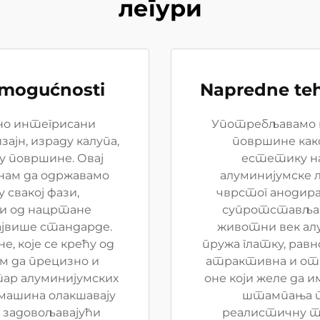
легури
 mogućnosti
Napredne teh
но интегрисани
Употребљавамо н
ајн, израду калупа,
површине как
ду површине. Овај
естетику на
 нам да одржавамо
алуминијумске 
свакој фази,
чврстог анодира
ди од нацртане
супротставља к
ајвише стандарде.
животни век алу
, које се крећу од
пружа глатку, равн
ам да прецизно и
атрактивна и отп
ар алуминијумских
оне који желе да и
 машина олакшавају
штампања т
, задовољавајући
реалистичну т