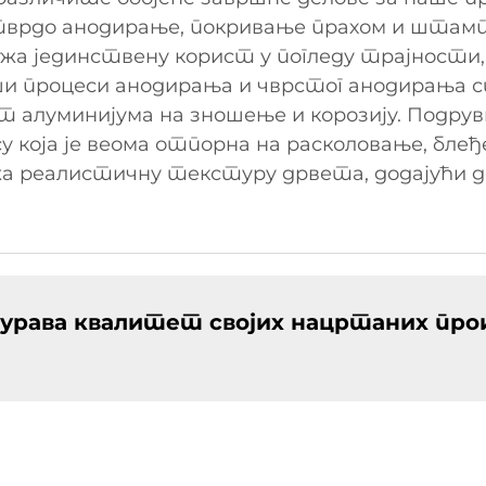
, тврдо анодирање, покривање прахом и шта
ужа јединствену корист у погледу трајности
и процеси анодирања и чврстог анодирања 
т алуминијума на зношење и корозију. Подру
у која је веома отпорна на расколовање, бле
 реалистичну текстуру дрвета, додајући дод
гурава квалитет својих нацртаних про