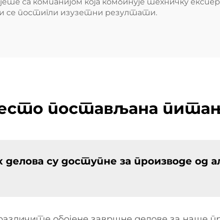
ујете са компанијом која комбинује техничку експе
би се постигли изузетни резултати.
есто постављана пита
х делова су доступне за производе од 
 различите обојене завршне делове за наше п