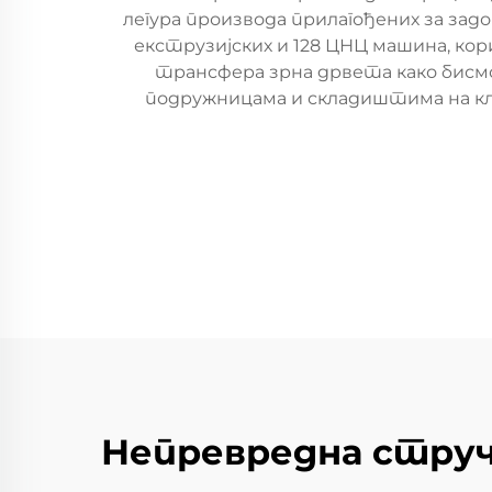
легура производа прилагођених за зад
екструзијских и 128 ЦНЦ машина, к
трансфера зрна дрвета како бисм
подружницама и складиштима на кљу
Непревредна струч