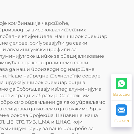
воје комбинације чврстоће,
а производњу висококвалитетних
глобалне клијентеле. Наш широк спектар
не делове, осигуравајући да сваки
ни алуминијумски профили за
луминијумске шипке за специјализоване
омогућава да контролишемо сваки
рава да наши производи од нацртане
ни. Наше напредне технологије обраде
, пружају широк спектар опција
само да побољшавају изглед алуминијума
Ватсап
ови зраци и абразија. Са снажним
 добро смо опремљени да лако управљамо
 осигурава да можемо да пружимо брзу
ење рокова пројекта. Штавише, наша
Е-маил
ЦЕ, СГС, ТУВ, ЦМА и ЦНАС, који
уминијум Групу за ваше потребе за