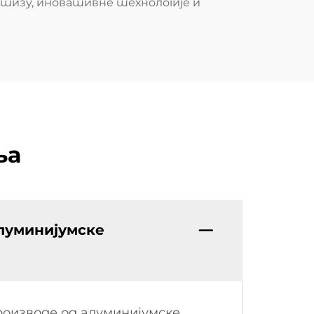
ртизу, иновативне технологије и
ња
алуминијумске
роизводе од алуминијумске