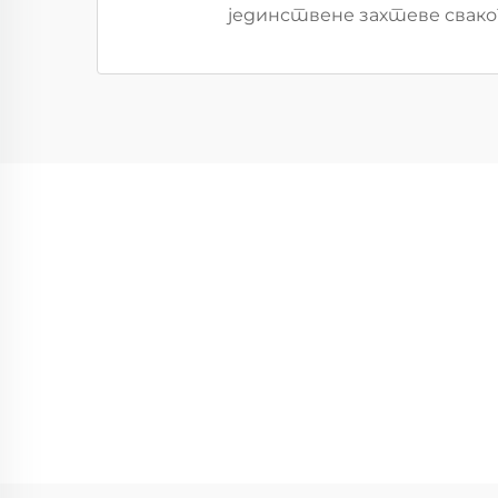
јединствене захтеве сваког