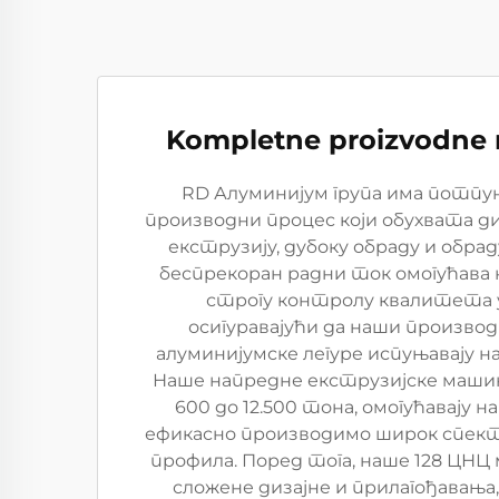
Kompletne proizvodne
RD Алуминијум група има потпу
производни процес који обухвата диз
екструзију, дубоку обраду и обра
беспрекоран радни ток омогућава
строгу контролу квалитета у 
осигуравајући да наши произво
алуминијумске легуре испуњавају н
Наше напредне екструзијске машине
600 до 12.500 тона, омогућавају н
ефикасно производимо широк спект
профила. Поред тога, наше 128 ЦНЦ
сложене дизајне и прилагођавања