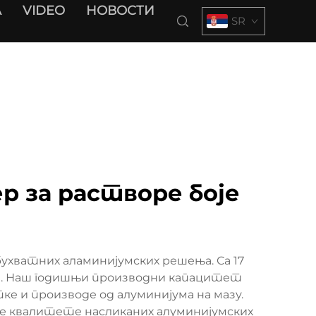
A
VIDEO
НОВОСТИ
SR
р за растворе боје
ухватних аламинијумских решења. Са 17
та. Наш годишњи производни капацитет
е и производе од алуминијума на мазу.
ке квалитете насликаних алуминијумских