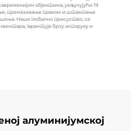
авременијим објектима, укључујући 19
ање, премазивање прахом и штампање
ења. Наше глобално присуство, са
вентара, гарантује брзу испоруку и
ној алуминијумској