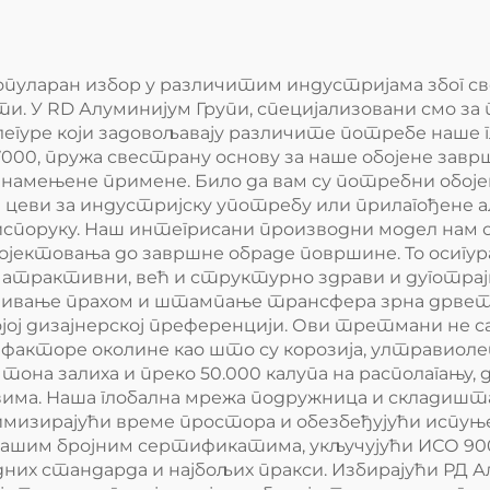
популаран избор у различитим индустријама због с
. У RD Алуминијум Групи, специјализовани смо з
егуре који задовољавају различите потребе наше 
 7000, пружа свестрану основу за наше обојене заврш
намењене примене. Било да вам су потребни обоје
цеви за индустријску употребу или прилагођене а
испоруку. Наш интегрисани производни модел нам 
ојектовања до завршне обраде површине. То осигу
о атрактивни, већ и структурно здрави и дуготрај
зивање прахом и штампање трансфера зрна дрвета
којој дизајнерској преференцији. Ови третмани не 
факторе околине као што су корозија, ултравиолет
тона залиха и преко 50.000 калупа на располагању,
има. Наша глобална мрежа подружница и складишта
мизирајући време простора и обезбеђујући испуњ
шим бројним сертификатима, укључујући ИСО 9001, 
их стандарда и најбољих пракси. Избирајући РД Ал