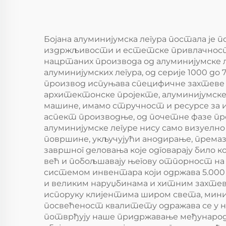
Бојана алуминијумска легура постала је 
издржљивости и естетске привлачности
нацртаних производа од алуминијумске л
алуминијумских легура, од серије 1000 до
производ испуњава специфичне захтеве 
архитектонске пројекте, алуминијумске 
машине, имамо стручност и ресурсе за 
аспект производње, од почетне фазе пр
алуминијумске легуре нису само визуелн
површине, укључујући анодирање, према
завршног деловања које одговарају било 
већ и побољшавају његову отпорност на 
системом инвентара који одржава 5.000 
и великим наруџбинама и хитним захтев
испоруку клијентима широм света, мини
посвећеност квалитету одражава се у на
потврђују наше придржавање међународн