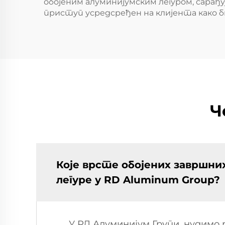
обојеним алуминијумским легуром, сарађ
приступ усредсређен на клијента како 
Ч
Које врсте обојених завршни
легуре у RD Aluminum Group?
У РД Алуминијум Групи, нудимо