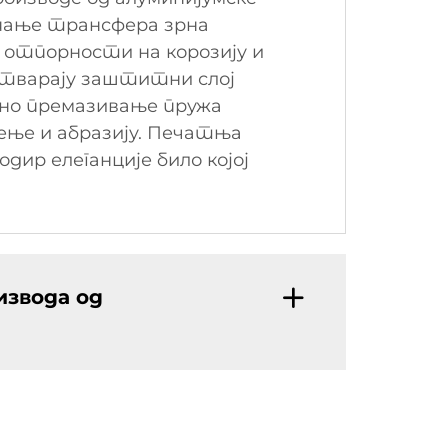
мпање трансфера зрна
, отпорности на корозију и
стварају заштитни слој
вно премазивање пружа
ђење и абразију. Печатња
ир елеганције било којој
извода од