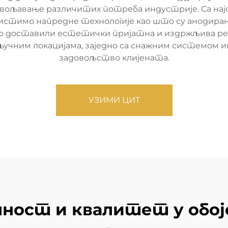
овољавање различитих потреба индустрије. Са најс
ористимо напредне технологије као што су анодир
о доставили естетички пријатна и издржљива реш
чним локацијама, заједно са снажним системом ин
задовољство клијената.
УЗИМИ ЦИТ
ност и квалитет у обоје