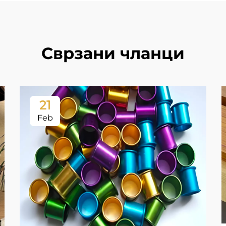
Сврзани чланци
21
Feb