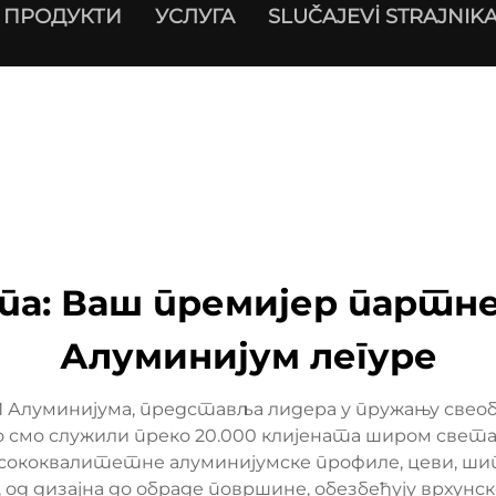
ПРОДУКТИ
УСЛУГА
SLUČAJEVİ STRAJNIK
па: Ваш премијер партне
Алуминијум легуре
И Алуминијума, представља лидера у пружању свеоб
но смо служили преко 20.000 клијената широм све
исококвалитетне алуминијумске профиле, цеви, шипк
од дизајна до обраде површине, обезбеђују врхунс