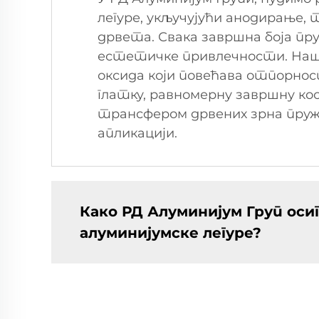
легуре, укључујући анодирање
дрвета. Свака завршна боја пр
естетичке привлечности. Наш
оксида који повећава отпорнос
глатку, равномерну завршну кос
трансфером дрвених зрна пружа
апликацији.
Како РД Алуминијум Груп оси
алуминијумске легуре?