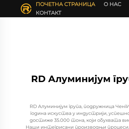
ПОЧЕТНА СТРАНИЦА
О НАС
КОНТАКТ
RD Алуминијум гру
RD Алуминијум група, подружница Ченг
година искуства у индустрији, успеш
достиже 35.000 тона, који обухвата в
Наши интегрисани производњи процеси, 