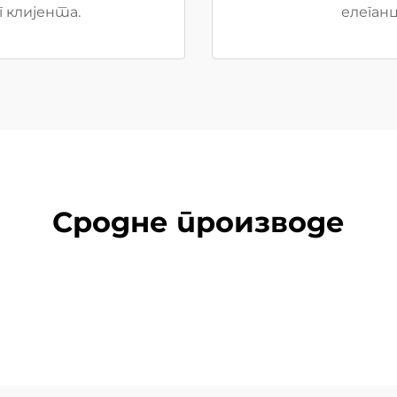
 клијента.
елеганц
Сродне производе