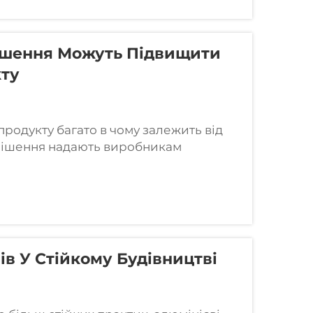
Рішення Можуть Підвищити
кту
продукту багато в чому залежить від
і рішення надають виробникам
воїх продуктів, забезпечуючи як
реваги. Цей блог розповість...
в У Стійкому Будівництві