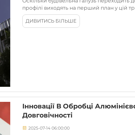
Оскільки будівельна галузь переходить до
профілі виходять на перший план у цій т
легкості, міцності та можливості перероб
ДИВИТИСЬ БІЛЬШЕ
переваг, які...
Інновації В Обробці Алюмініє
Довговічності
2025-07-14 06:00:00