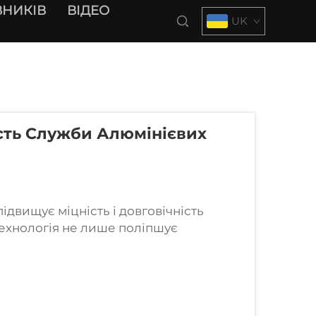
НИКІВ
ВІДЕО
UK
сть Служби Алюмінієвих
двищує міцність і довговічність
технологія не лише поліпшує
створює захисний шар, який суттєво