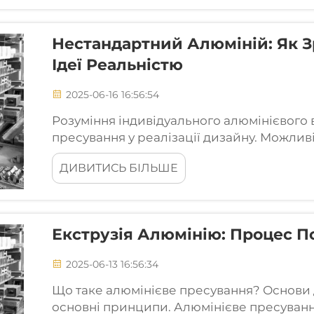
Нестандартний Алюміній: Як З
Ідеї Реальністю
2025-06-16 16:56:54
Розуміння індивідуального алюмінієвого
пресування у реалізації дизайну. Можлив
виробництва здійснюється завдяки алюмі
ДИВИТИСЬ БІЛЬШЕ
формувати складні форми та розміри, точн
Екструзія Алюмінію: Процес П
2025-06-13 16:56:34
Що таке алюмінієве пресування? Основи д
основні принципи. Алюмінієве пресуван