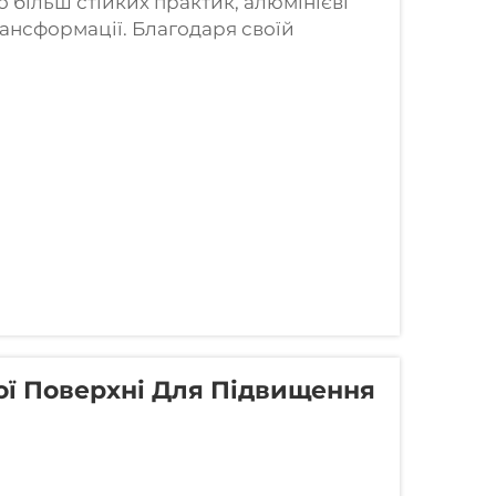
 більш стійких практик, алюмінієві
рансформації. Благодаря своїй
ки, алюмінієві профілі мають безліч
вої Поверхні Для Підвищення