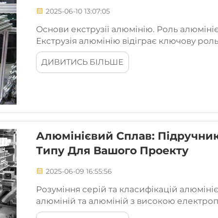
2025-06-10 13:07:05
Основи екструзії алюмінію. Роль алюмінієв
Екструзія алюмінію відіграє ключову рол
на корисні форми в багатьох галузях. Те,
ДИВИТИСЬ БІЛЬШЕ
це...
Алюмінієвий Сплав: Підручни
Типу Для Вашого Проекту
2025-06-09 16:55:56
Розуміння серій та класифікацій алюмініє
алюміній та алюміній з високою електроп
містять принаймні 99% чистого алюмінію, 