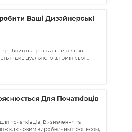
робити Ваші Дизайнерські
 виробництва: роль алюмінієвого
ість індивідуального алюмінієвого
нієвому пресуванню, яке дозволяє
о адаптовані до конкретних потреб...
ояснюється Для Початківців
ля початківців. Визначення та
ня є ключовим виробничим процесом,