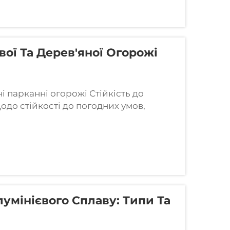
ої Та Дерев'яної Огорожі
і парканні огорожі Стійкість до
до стійкості до погодних умов,
 Його природна оксидна плівка додає
 вигляду, а також є стійкою до впливу
умінієвого Сплаву: Типи Та