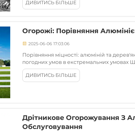
ДИВИТИСЬ БІЛЬШЕ
потрібна гарна електропровідність. Це...
Огорожі: Порівняння Алюмінієв
2025-06-06 17:03:06
Порівняння міцності: алюміній та дерев'ян
погодних умов в екстремальних умовах Що
алюмінієвий паркан - це міцний варіант.
ДИВИТИСЬ БІЛЬШЕ
декоративного та унікального естетичного
погодних умов...
Дрітникове Огорожування З Ал
Обслуговування