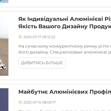
Як Індивідуальні Алюмінієві 
Якість Вашого Дизайну Проду
2025-07-17 09:12:22
На сучасному конкурентному ринку успіх 
його дизайну. Спеціалізовані алюмінієв
унікальну можливість покращити дизайн с
ДИВИТИСЬ БІЛЬШЕ
естетичний вигляд, так і функціональні пе
Майбутнє Алюмінієвих Профілі
2025-07-15 08:09:17