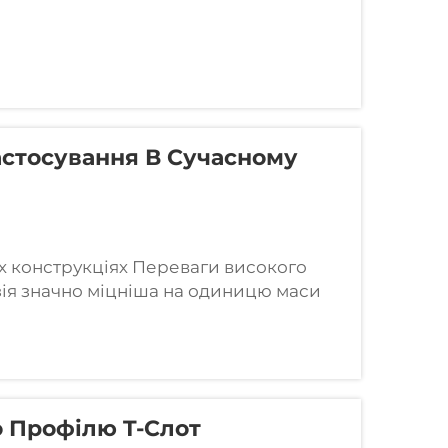
 примусово протікають через
имання бажаного профілю...
Застосування В Сучасному
их конструкціях Переваги високого
зія значно міцніша на одиницю маси
ть її придатною для структурних
 Профілю T-Слот