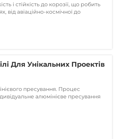
ть і стійкість до корозії, що робить
, від авіаційно-космічної до
двищення його довговічності та
і методи обробки поверхні...
ілі Для Унікальних Проектів
інієвого пресування. Процес
ндивідуальне алюмінієве пресування
нієві злитки та формуються в
огою тепла та тиску. Перше, що...