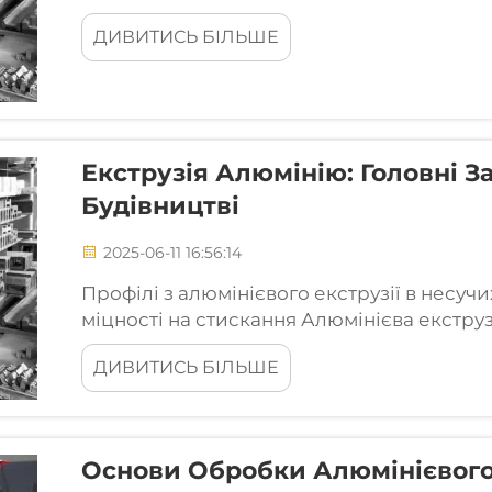
при якому заготівлі алюмінієвого сплаву
ДИВИТИСЬ БІЛЬШЕ
спеціально виготовлену матрицю для отр
Екструзія Алюмінію: Головні 
Будівництві
2025-06-11 16:56:14
Профілі з алюмінієвого екструзії в несуч
міцності на стискання Алюмінієва екстру
порівняно з іншими матеріалами, що роби
ДИВИТИСЬ БІЛЬШЕ
застосувань. Це особливо корисно...
Основи Обробки Алюмінієвого