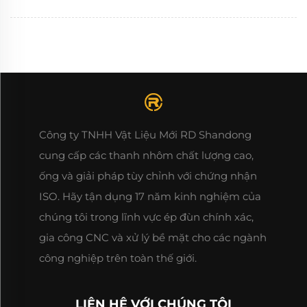
Công ty TNHH Vật Liệu Mới RD Shandong
cung cấp các thanh nhôm chất lượng cao,
ống và giải pháp tùy chỉnh với chứng nhận
ISO. Hãy tận dụng 17 năm kinh nghiệm của
chúng tôi trong lĩnh vực ép đùn chính xác,
gia công CNC và xử lý bề mặt cho các ngành
công nghiệp trên toàn thế giới.
LIÊN HỆ VỚI CHÚNG TÔI